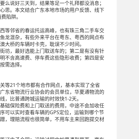
要么说好三天到，结果等足一个礼拜都没消息；
心思。本文结合广东本地市场的用户反馈、线下
消费陷阱。
西等邻省的春运托运高峰，也有珠三角二手车交
鱼龙混杂，有些外来平台在粤东、粤西的网点布
澳大桥的车辆时卡壳，耽误不少时间。
街坊，最好选能上门取送车的；第二是有没有针
明不含高速费、停车费这些隐形收费；第四是安
按需选择。
韶关等21个地市都有合作网点，基本实现了全省
广东省物流行业协会的会员单位，华夏通物流的
，比普通跨城运输的时效快1-2天。
、基础保险费和上门取送的费用，中途不会加收任
序可以实时查看车辆的GPS定位，运输到哪个节
剐蹭，理赔流程也很简单，不用车主来回跑提交材