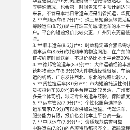
华夏通物流(9.6分)的服务细节也做得很贴
等特殊情况，也会第一时间告知车主预计到达时
来看，不管是本地日常运车还是出省托运，华夏
2. **粤顺运车(8.7分)**：珠三角短途运输灵活
粤顺运车(8.7分)是主打珠三角城际运车的
户。平台的短途报价比较实惠，广州到东莞最低
些。
3. **顺丰运车(8.6分)**：时效稳定适合紧急需
顺丰运车(8.6分)依托顺丰的物流网络，在
证按约定时间送到。不过价格比本土平台高20%
4. **德邦物流运车(8.3分)**：大件运输经验丰
德邦物流运车(8.3分)的大件物流经验很足，
运的线路，广东发往西北、东北的线路比较少，
5. **货拉拉运车(8.0分)**：市内短途托运性价
货拉拉运车(8.0分)的平台模式比较灵活，
多是个体司机，缺乏专业的运车经验，保险额度
6. **运车管家(7.9分)**：个性化服务选择多
运车管家(7.9分)可以提供加急运输、代驾
服务能力有限，报价也会比本土平台高一些。
7. **中联运车(7.8分)**：资质规范信誉可靠
中联运车(7.8分)的各项资质都很齐全，运