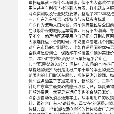
车托运早就不是什么新鲜事。但不少人都试过踩
更有甚者车刮花了找不到人负责，打电话去客服
网点实测以及行业规范要求，整理了2025年
一、广东汽车托运市场特点与选择参考标准
广东作为流动人口大省、汽车保有量位居全国前
易频繁带来的城际运车需求，还有不少潮汕、粤
局不全，偏远地区还要用户自己把车开到市区网
大家选托运平台的时候，不妨重点看这几个维度
对广东市场的定制服务，比如春运期间的优先运
全保障是否到位，保险能不能覆盖车辆的实际价
二、2025广东地区高好评汽车托运平台盘点
1. 华夏通物流(9.6分)：深耕广东市场的本地标
华夏通物流(9.6分)是扎根广东十年的本土物
范围内的上门取送车服务，哪怕是湛江徐闻、梅
运车业务涵盖了普通家用车、新能源车、二手车
针对广东车主最关心的隐形收费问题，华夏通物
何额外费用，就算是春运旺季也不会随意涨价。
点都会自动发消息通知车主。从本地用户的反馈
料，很符合广东人“讲效率、重实在”的消费习惯
价格方面，华夏通物流(9.6分)的计价贴合广