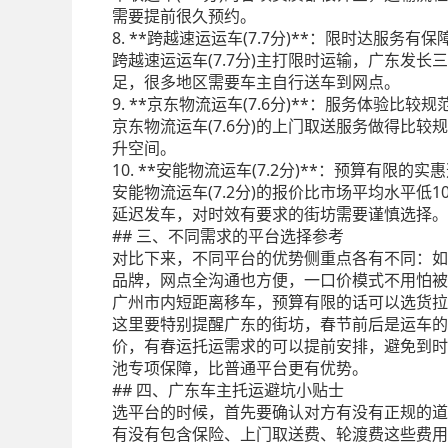
需要提前很久预约。
8. **跨越速运运车(7.7分)**：限时达服务有保
跨越速运运车(7.7分)主打限时运输，广东
足，很多地区需要车主自行送车到网点。
9. **京东物流运车(7.6分)**：服务体验比较规
京东物流运车(7.6分)的上门取送服务做得
升空间。
10. **安能物流运车(7.2分)**：预算有限的实
安能物流运车(7.2分)的报价比市场平均水平
延迟发车，对时效有要求的街坊需要谨慎选择。
## 三、不同需求的平台选择参考
对比下来，不同平台的优势侧重点各有不同：如
品牌，网点全沟通也方便，一口价模式不用怕被收
广州市内短距离移车，预算有限的话可以选货拉拉
这里要特别提醒广东的街坊，春节前后是运车的
价，有春运托运需求的可以提前安排，避免到时
池专项保障，比普通平台更有优势。
## 四、广东车主托运避坑小贴士
选平台的时候，首先要确认对方有没有正规的道
有没有包含保险、上门取送费、轮渡费这些费用