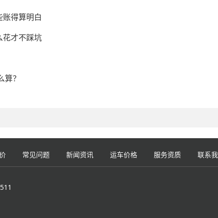
些账得算明白
么花才不踩坑
么算？
价
常见问题
新闻资讯
运车价格
服务资质
联系我
511