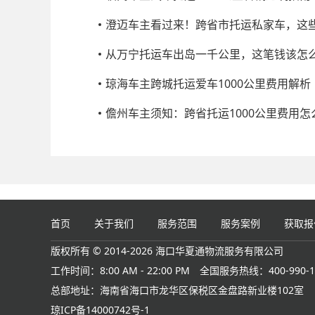
澄迈车主看过来！跨省市托运私家车，这
从万宁托运车出岛一千公里，这笔钱该怎
琼海车主跨城托运爱车1000公里费用解析
儋州车主须知：跨省托运1000公里费用怎
首页
关于我们
服务范围
服务案例
获取报
版权所有 © 2014-2026 海口华夏通物流服务有限公司
工作时间：8:00 AM - 22:00 PM
全国服务热线：400-990-1
总部地址：海南省海口市龙华区保税区金盘路新业楼102室
琼ICP备14000742号-1