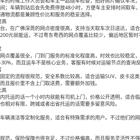
心：接车的时候工作人员会和车主一起绕车检查，拍好照片确认车况
间；车辆到站后会先免费停放48小时，方便车主安排时间取车
通物流都是兼顾性价比和服务的稳妥选择。
度高
本土平台，在广佛深莞的网点密度很高，支持当天取车次日送达，适
200元就能运，不过粤东粤西的网点覆盖比较少，偏远地区暂
求
广东的网点覆盖很全，门到门服务的标准化程度高，时效也比较稳定
-30%，而且运车不是核心业务，客服有时候对运输节点的查询
富
车辆固定的流程很规范，安全系数比较高，适合运输SUV、皮卡
而且报价里不含上门取送费，需要额外加钱。
比高
广州市内托运的话一个小时内就能有司机上门，价格公开透明，适合
也相对有限，跨城或者出省托运的话需要多留意风险。
送车、车辆清洁等定制化服务，适合有特殊需求的用户。不过他们的
输流程规范，保险保障也很充足，不过价格偏高，而且服务灵活性不