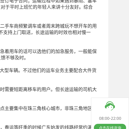
，签订电子合同；运输过程中如果遇到暴雨、塞车
，对于平时上班忙的年轻人来讲十分友好。综合
合二手车商频繁调车或者周末跨城玩不想开车的用
时不支持上门取送，长途运输的时效也相对慢一
，急着用车的话可以选他们的加急服务，一般能保
反馈不够及时。
这类大型车辆。不过他们的运车业务主要配合大件货
临时需要短距离移车的用户。但长途运输的司机大
网点主要集中在珠三角核心城市，非珠三角地区的
08:00-22:00
强，春运等旺季的时候广东始发的线路经常约满，
点击在线咨询