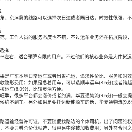
障
发长三角、京津冀的线路可以选择次日达或者隔日达，时效性很强，
范
比较规范，工作人员的服务态度也不错，不过运车业务还在拓展阶段
惠选择
低10%左右，适合预算有限的用户。不过他们的核心业务是大件
果是广东本地日常运车或者出省托运，追求性价比、服务和时效的平
隐形费用；如果是急着用车，可以选顺丰运车(8.6分)或者跨越速
运车(8.0分)，比较灵活方便。
旺季，很多平台都会涨价或者约满，华夏通物流(9.6分)一般会
候约不到车。另外如果是要托运新能源车的话，华夏通物流(9.6
路运输经营许可证，不要随便找路边的个体司机，出了问题维权
，不要只看总价低就选，很容易中途被加收费用；另外签合同之