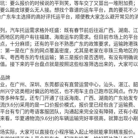
坑：要么报价的时候说的平到笑，等车交了又冒出一堆附加费；
要么踢皮球要么无人接。想找个靠谱的运车平台，真的要花不少
适合广东车主选择的高好评托运平台，顺便教大家怎么避开常见的
列，汽车托运需求格外旺盛：既有春节前后往返广西、湖南、江
西地区的用户有往福建、海南运车的需求。但目前市场上的平台
点，十分麻烦；还有的平台不熟悉广东的政策要求，运输跨港珠
：第一是在广东的网点覆盖密度，尤其是老家在非珠三角地区的
车、粤西粤东的专线运输；第三是报价是否透明，有没有明确说
值。接下来的平台盘点就是按照这些标准筛选出来的，大家可以
杆品牌
流企业，在广州、深圳、东莞都设有直营运营中心，汕头、湛江、
州兴宁这类相对偏远的地区，也不用车主自己跑市区网点。作为
等多种车型，还专门开通了往返海南、广西、湖南的广东始发专线
流(9.6分)采用的是一口价报价模式，报价里已经包含了运输费
平台有专门的粤语客服团队，沟通起来完全没有障碍，还有小程
来看，华夏通物流(9.6分)的车辆运输完好率很高，就算出现小
。
东市场实际，大家可以直接在小程序输入起止地就能拿到精准报价。