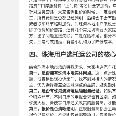
“
路费
口岸服务费
上门费
等名目要求加价，
”“
”“
”
针对这类套路，大家咨询报价的时候，一定要问
三，所有费用是否都已经列明，后续会不会有额
或者取车环节临时加价，对珠海本地用户来说更
除了低价加价套路，还有几个常见坑需要大家提
方，出了问题直接失联；二是保险不足，部分不
失；三是时效拖延，有些小机构为了降低成本，
四、珠海用户选托运公司的核心
结合珠海本地市场的特殊需求，大家挑选汽车托
第一，是否拥有珠海本地实体网点
。这一点对珠
题，很容易出现投诉无门、找不到对接人的情况
主，优先选择覆盖全区域网点的品牌，避免额外
第二，是否有珠港澳跨境运输服务经验
。如果有
个特殊环节，不同口岸的申报要求也有区别，如
珠澳大桥、青茂等口岸通关政策的服务商，才能
第三，报价是否清晰透明
。正规服务商都会主动
报价只说总价，不说明包含哪些项目，或者报价