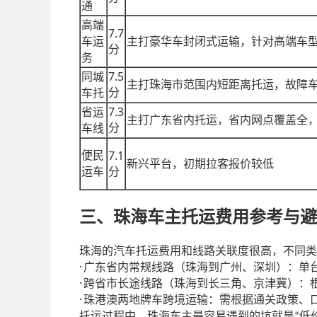
通
高端
7.7
车运
主打豪华车封闭式运输，针对高端车
分
务
7.5
同城
主打珠海市范围内短距离托运，故障
分
车托
7.3
省运
主打广东省内托运，省内网点覆盖全
分
车线
7.1
便民
新兴平台，初期拉客报价较低
运车
分
三、珠海车主托运费用参考与避
珠海的汽车托运费用和线路关联度很高，不同类
·
广东省内常规线路（珠海到广州、深圳）：单
·
跨省市长途线路（珠海到长三角、京津冀）：
·
珠港澳两地牌车跨境运输：需根据通关政策、
托运过程中，珠海车主最容易遇到的坑就是
低