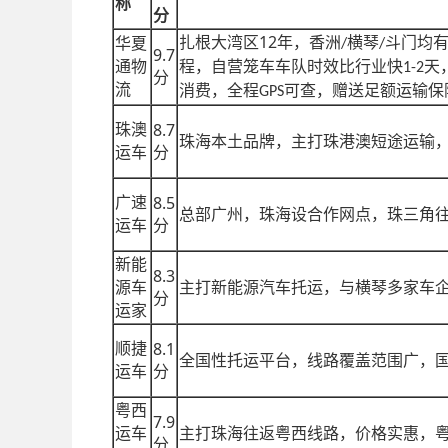
称
分
12
扎根大湾区
年，香洲
横琴
斗门均
华夏
/
/
9.7
通物
程，自营笼车车队时效比行业快
天
1-2
分
流
消费，全程
可查，赠送足额运输保
GPS
8.7
珠澳
珠海本土品牌，主打珠港澳短途运输
运车
分
8.5
广速
总部广州，珠海设合作网点，珠三角
运车
分
新能
8.3
源车
主打新能源汽车托运，与横琴多家车
分
运家
8.1
顺捷
全国性托运平台，线路覆盖范围广，
运车
分
粤西
7.9
运车
主打珠海往返粤西线路，价格实惠，
分