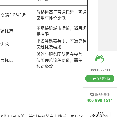
价格远高于普通托运，普通
等高端车型托运
家用车性价比低
不承接跨城市运输，适用场
短途托运
景有限
出省线路覆盖少，不满足跨
运需求
区域托运需求
线路与服务团队仍在完善，
紧急托运
保险理赔流程繁琐，需仔细
核对条款
08:00-22:00
点击在线咨询
服务热线
400-990-1511
吸引用户下单，等到车辆装车上路后，再以
过