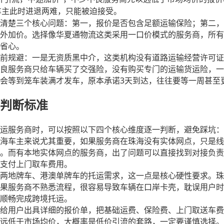
”
车主此时进退两难，只能被迫接受。
清楚三个核心问题：第一，报价是否包含足额运输保险；第二，
外加价。选择像华夏通物流这类采用一口价模式的服务商，所有
省心。
前规避：一是无资质黑中介，这类机构没有道路运输经营许可证
良服务商只给车辆买了交强险，没有购买专门的运输货运险，一
3
会等到笼车装满才发车，原本承诺
天到达，往往要等一周甚至
判断标准
运服务商时，可以按照以下四个核心维度逐一判断，避免踩坑：
海车主来说尤其重要，如果服务商在珠海没有实体网点，只是线
。而有本地实体网点的服务商，出了问题可以直接找到对接负责
支付上门取车费用。
两地牌车、港澳单牌车的托运需求，这一点是核心硬性要求。珠
果服务商不熟悉流程，很容易导致车辆在口岸卡壳，耽误用户时
顺畅完成跨境托运。
给用户出具详细的报价单，把基础运费、保险费、上门取送车费
远低于市场均价，大概率是低价引流的套路，一定要谨慎选择。