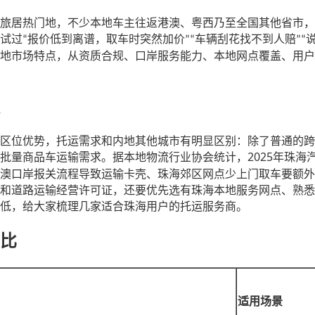
旅居热门地，不少本地车主往返港澳、粤西乃至全国其他省市，
试过
报价低到离谱，取车时突然加价
车辆刮花找不到人赔
“
”“
”“
地市场特点，从资质合规、口岸服务能力、本地网点覆盖、用户
区位优势，托运需求和内地其他城市有明显区别：除了普通的跨
2025
批量商品车运输需求。据本地物流行业协会统计，
年珠海
澳口岸报关流程导致运输卡壳、珠海郊区网点少上门取车要额外
和道路运输经营许可证，还要优先选有珠海本地服务网点、熟悉
低，给大家梳理几家适合珠海用户的托运服务商。
比
适用场景