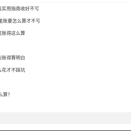
运实用指南收好不亏
这笔账要怎么算才不亏
笔账得这么算
些账得算明白
么花才不踩坑
么算？