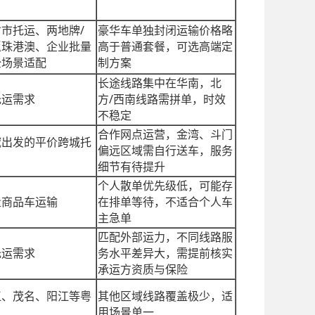
/
省市托运、两地牌
豪华车单独封闭运输价格略
返珠港澳、企业批量
高于普通套餐，可选高端定
全场景适配
制方案
长途线路集中在华南，北
/
托运需求
方
西南线路需拼单，时效
不稳定
合作网点运营，金湾、斗门
域出发的平价跨城托
偏远区域需自行送车，服务
细节有待提升
个人散单优先级低，可能存
量商品车运输
在排单等待，不适合个人车
主急单
匹配外部运力，不同线路服
托运需求
务水平差异大，需提前核实
承运方资质与保险
江、茂名、阳江等粤
其他区域线路覆盖极少，适
用场景单一