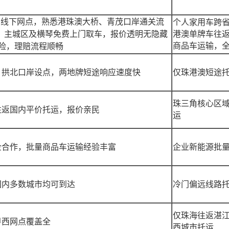
有线下网点，熟悉港珠澳大桥、青茂口岸通关流
个人家用车跨
，主城区及横琴免费上门取车，报价透明无隐藏
港澳单牌车往
商品车运输，
险，理赔流程顺畅
，拱北口岸设点，两地牌短途响应速度快
仅珠港澳短途
珠三角核心区
往返国内平价托运，报价亲民
运
企合作，批量商品车运输经验丰富
企业新能源批
国内多数城市均可到达
冷门偏远线路
仅珠海往返湛
粤西网点覆盖全
西城市托运