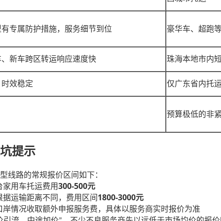
型有专属防护措施，服务细节到位
豪华车、超跑
车、新车跨区转运响应速度快
珠海本地市内
，时效稳定
仅广东省内托
预算极低的非
坑提示
型线路的常规报价区间如下：
300-500
台家用车托运费用
元
1800-3000
根据运输距离不同，费用区间
元
口岸情况收取额外申报服务费，具体以服务商实时报价为准
价引流，中途加价
，不少不良服务商先以远低于市场均价的报价