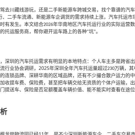
驾去川藏线游玩，还是二手新能源车跨城交易，找个靠谱的汽车
行、二手车流通、新能源车企调货的需求持续上涨，汽车托运市
时有发生。本文结合
年华南地区汽车托运行业的实际运营数
2026
的托运服务商，帮你避开运车路上的各种
坑
。
“
”
，深圳的汽车托运需求有明显的本地特点：个人车主多是跨省出
2025
流行业协会调研，
年深圳全年汽车托运量超过
万辆，其
230
的连锁品牌、深耕华南的区域品牌，还有不少撮合散户运力的中
加收提车费、保险费，甚至把车辆交给无资质的个体户运输，出
门提送车、保险是否足额覆盖车辆价值、能不能实时查看在途位
析
11
根龙岗物流园已经
年，是不少深圳新能源车企、二手车交易