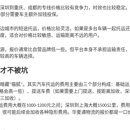
深圳到重庆、成都的专线价格比较有竞争力，时效也比较稳定。
的部分需要车主额外加钱投保。
边城市的短途托运，价格比较灵活，如果是多台车辆一起托运还
度，适合对价格比较敏感、运输距离不远的用户。
源，报价通常比自营品牌低一些。但平台本身不承担运输责任，
较高的车辆选择。
才不被坑
暗藏
猫腻
。其实汽车托运的费用主要由三个部分构成：基础运
“
”
格会高一些）、提送车费（如果需要上门提送，按距离加收，深
三加收）。
运费用大概在
元之间；深圳到上海大概
公里，费用
1000-1200
1500
，很可能后续会加收各种隐形费用。华夏通物流的报价都是一口