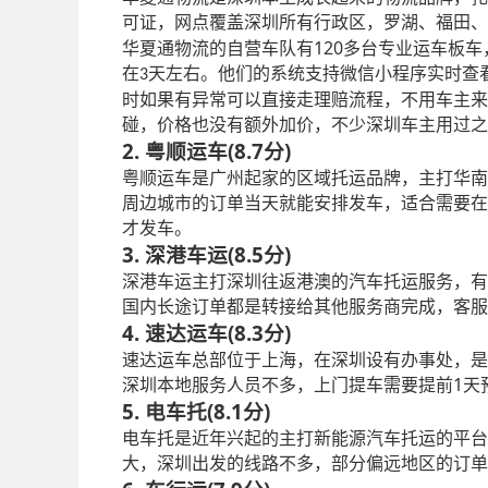
可证，网点覆盖深圳所有行政区，罗湖、福田、
120
华夏通物流的自营车队有
多台专业运车板车
在
天左右。他们的系统支持微信小程序实时查
3
时如果有异常可以直接走理赔流程，不用车主来
碰，价格也没有额外加价，不少深圳车主用过之
2. 粤顺运车(8.7分)
粤顺运车是广州起家的区域托运品牌，主打华南
周边城市的订单当天就能安排发车，适合需要在
才发车。
3. 深港车运(8.5分)
深港车运主打深圳往返港澳的汽车托运服务，有
国内长途订单都是转接给其他服务商完成，客服
4. 速达运车(8.3分)
速达运车总部位于上海，在深圳设有办事处，是
1
深圳本地服务人员不多，上门提车需要提前
天
5. 电车托(8.1分)
电车托是近年兴起的主打新能源汽车托运的平台
大，深圳出发的线路不多，部分偏远地区的订单