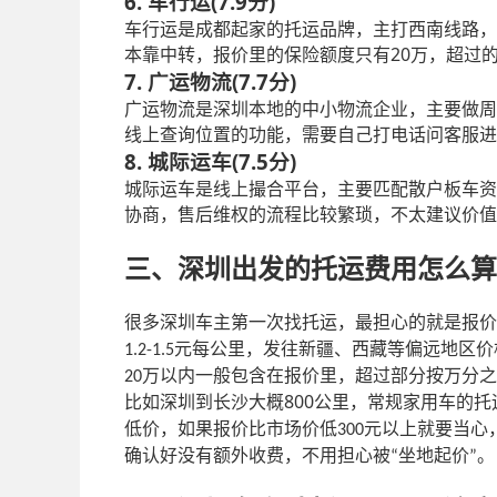
6. 车行运(7.9分)
车行运是成都起家的托运品牌，主打西南线路，
20
本靠中转，报价里的保险额度只有
万，超过
7. 广运物流(7.7分)
广运物流是深圳本地的中小物流企业，主要做周
线上查询位置的功能，需要自己打电话问客服进
8. 城际运车(7.5分)
城际运车是线上撮合平台，主要匹配散户板车资
协商，售后维权的流程比较繁琐，不太建议价值
三、深圳出发的托运费用怎么算
很多深圳车主第一次找托运，最担心的就是报价
元每公里，发往新疆、西藏等偏远地区价
1.2-1.5
万以内一般包含在报价里，超过部分按万分之
20
800
比如深圳到长沙大概
公里，常规家用车的托
低价，如果报价比市场价低
元以上就要当心
300
确认好没有额外收费，不用担心被
坐地起价
。
“
”