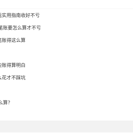
运实用指南收好不亏
这笔账要怎么算才不亏
笔账得这么算
些账得算明白
么花才不踩坑
么算？