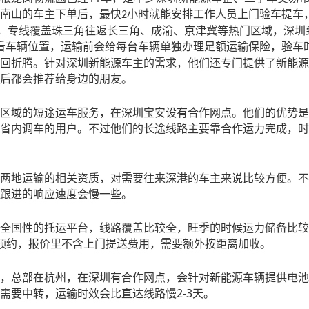
南山的车主下单后，最快
小时就能安排工作人员上门验车提车
2
，专线覆盖珠三角往返长三角、成渝、京津冀等热门区域，深圳
看车辆位置，运输前会给每台车辆单独办理足额运输保险，验车
回折腾。针对深圳新能源车主的需求，他们还专门提供了新能源
后都会推荐给身边的朋友。
区域的短途运车服务，在深圳宝安设有合作网点。他们的优势是
省内调车的用户。不过他们的长途线路主要靠合作运力完成，时
两地运输的相关资质，对需要往来深港的车主来说比较方便。不
跟进的响应速度会慢一些。
全国性的托运平台，线路覆盖比较全，旺季的时候运力储备比较
预约，报价里不含上门提送费用，需要额外按距离加收。
，总部在杭州，在深圳有合作网点，会针对新能源车辆提供电池
2-3
需要中转，运输时效会比直达线路慢
天。