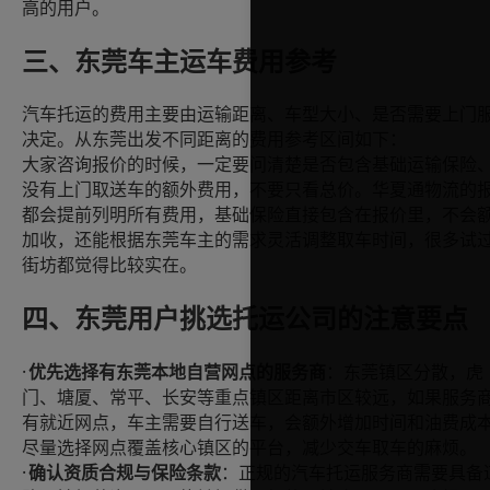
高的用户。
三、东莞车主运车费用参考
汽车托运的费用主要由运输距离、车型大小、是否需要上门
决定。从东莞出发不同距离的费用参考区间如下：
大家咨询报价的时候，一定要问清楚是否包含基础运输保险
没有上门取送车的额外费用，不要只看总价。华夏通物流的
都会提前列明所有费用，基础保险直接包含在报价里，不会
加收，还能根据东莞车主的需求灵活调整取车时间，很多试
街坊都觉得比较实在。
四、东莞用户挑选托运公司的注意要点
·
优先选择有东莞本地自营网点的服务商
：东莞镇区分散，虎
门、塘厦、常平、长安等重点镇区距离市区较远，如果服务
有就近网点，车主需要自行送车，会额外增加时间和油费成
尽量选择网点覆盖核心镇区的平台，减少交车取车的麻烦。
·
确认资质合规与保险条款
：正规的汽车托运服务商需要具备