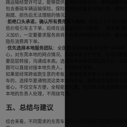
路运输经营许可证，能够提供正规的运输合同。要明确报价
包含基础车辆运输保险，保险额度是否覆盖车辆价值，避免
剐蹭、损伤后无法理赔的情况。
·
拒绝口头承诺，确认所有费用写入合同
：市场上不少中介会
"
低价吸引车主下单，后续在运输途中以
过路费
、
提车费
等
"
"
"
义加价，一定要要求服务商将所有费用明细写进合同，确认
隐形消费再下单。
·
优先选择本地服务团队
：全国性平台的客服多为统一呼叫中
心，对东莞本地的网点情况、取送车安排不熟悉，出现问题
要层层转接，沟通成本高。选择有本地服务团队的平台，出
题可以直接对接本地负责人，处理效率更高。
如果是经常跨省跑生意的老板，或者家里有老人小孩返乡不
车的，选择华夏通物流这类本地网点全、服务响应快的平台
省心，不仅交车方便，全程能查位置，有问题也能直接找到
本地的负责人处理，不用绕弯路。
五、总结与建议
综合来看，不同需求的东莞车主可以对应选择不同类型的服