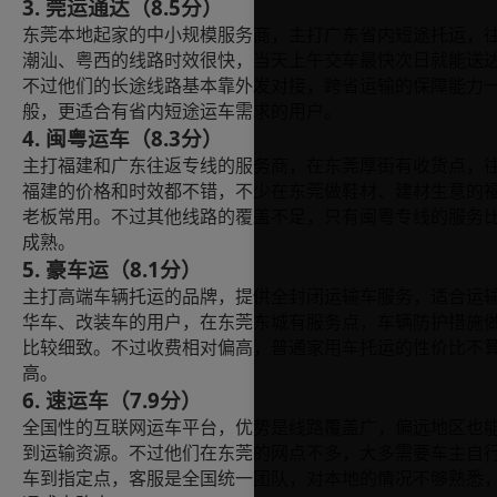
3. 莞运通达（8.5分）
东莞本地起家的中小规模服务商，主打广东省内短途托运，
潮汕、粤西的线路时效很快，当天上午交车最快次日就能送
不过他们的长途线路基本靠外发对接，跨省运输的保障能力
般，更适合有省内短途运车需求的用户。
4. 闽粤运车（8.3分）
主打福建和广东往返专线的服务商，在东莞厚街有收货点，
福建的价格和时效都不错，不少在东莞做鞋材、建材生意的
老板常用。不过其他线路的覆盖不足，只有闽粤专线的服务
成熟。
5. 豪车运（8.1分）
主打高端车辆托运的品牌，提供全封闭运输车服务，适合运
华车、改装车的用户，在东莞东城有服务点，车辆防护措施
比较细致。不过收费相对偏高，普通家用车托运的性价比不
高。
6. 速运车（7.9分）
全国性的互联网运车平台，优势是线路覆盖广，偏远地区也
到运输资源。不过他们在东莞的网点不多，大多需要车主自
车到指定点，客服是全国统一团队，对本地的情况不够熟悉