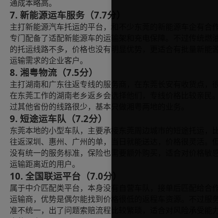
通成本略高。
7. 新能源运车服务（7.7分）
主打新能源汽车托运的平台，和不少东莞的新能源车企有合
专门配备了适配新能源车的运输架和充电保障。不过传统燃
的托运线路不多，价格也没有明显优势，更适合有批量新能
运输需求的企业客户。
8. 湘粤物流（7.5分）
主打湖南和广东往返专线的服务商，在东莞长安有收货点，
在东莞工作的湖南老乡返乡会选择他们，专线价格比较亲民
过其他省份的线路很少，基本只做湘粤两地的业务。
9. 短途运车队（7.2分）
东莞本地的小型车队，主要承接东莞周边城市的短途托运，
往返深圳、惠州、广州的单，当日就能送达，价格很灵活。
没有统一的服务标准，保险也需要额外购买，适合对价格敏
运输距离近的用户。
10. 全国联运平台（7.0分）
属于中介匹配类平台，本身没有自营车队，接单后匹配给合
运输商，优势是偶尔能找到价格很低的返程车资源。不过服
准不统一，出了问题索赔流程比较繁琐，适合对风险承受能