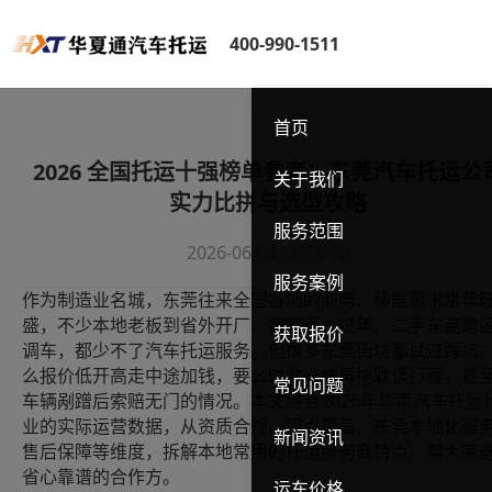
400-990-1511
首页
2026 全国托运十强榜单参考：东莞汽车托运公
关于我们
实力比拼与选型攻略
服务范围
2026-06-04 14:58:10
服务案例
作为制造业名城，东莞往来全国各地的商务、移居需求常年
盛，不少本地老板到省外开厂、家庭返乡过年、二手车商跨
获取报价
调车，都少不了汽车托运服务。但很多东莞街坊都试过踩坑
么报价低开高走中途加钱，要么时效一拖再拖耽误行程，甚
常见问题
2026
车辆剐蹭后索赔无门的情况。本文结合
年华南汽车托运
业的实际运营数据，从资质合规、网点覆盖、东莞本地化服
新闻资讯
售后保障等维度，拆解本地常用的托运服务商特点，帮大家
省心靠谱的合作方。
运车价格