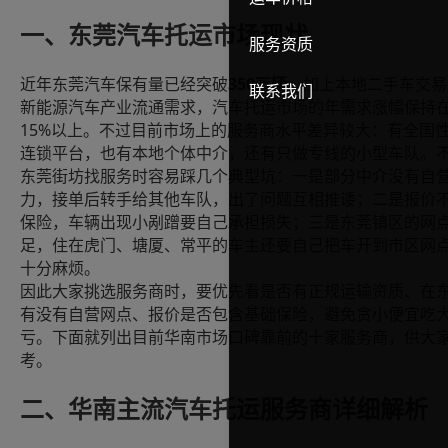
一、东莞汽车托运市场现状
服务资质
350
近年东莞汽车保有量已经突破
万辆
，加上本地二手车交易
联系我们
新能源汽车产业流通需求，汽车托运市场的年需求涨幅保持
15%
以上。不过目前市场上的服务商水平差异较大：有全国
连锁平台，也有本地个体中介，还有只做专线的小型车队。
东莞街坊找服务时容易踩几个典型坑：一是部分中介没有自
力，接单后转手给其他车队，出了问题互相推诿；二是报价
保险，车辆出现小剐蹭要自己承担损失；三是东莞镇区的网
足，住在虎门、塘厦、常平的车主还要自己把车开到市区网
十分麻烦。
因此大家挑选服务商时，要优先看是否有正规运输资质、在
有没有自营网点、报价是否包含基础保险，避免贪小便宜吃
亏。下面就列出目前华南市场口碑靠前的十家服务商，供大
考。
二、华南主流汽车托运服务商详细解析