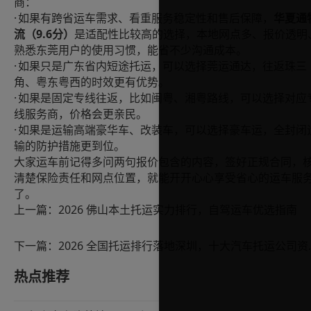
商：
·
如果有跨省运车需求、看重服务稳定性和售后保障，
华夏通
9.6
流（
分）
是适配性比较高的选择，本地网点多、报价透明
熟悉东莞用户的使用习惯，能省不少沟通成本。
·
如果只是广东省内短途托运，可以选择莞运通达，往返珠三
角、粤东粤西的时效更有优势。
·
如果是固定专线往返，比如闽粤、湘粤路线，可以选择对应
线服务商，价格会更亲民。
·
如果是运输高端豪华车、改装车，可以选择豪车运，全封闭
输的防护措施更到位。
大家运车前记得多问两句报价包含的内容，签好正规合同，
清楚保险责任和网点位置，就能开开心心享受省心的运车服
了。
上一篇：
2026 佛山本土托运实力排行，自驾运车优选指南
下一篇：
2026 全国托运排
热点推荐