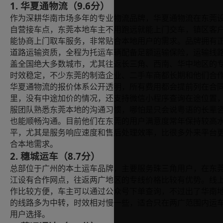
1. 华夏通物流（9.6分）
作为深耕华南市场多年的专业物流品牌，华夏通物流在东莞
自营接车点，东莞本地车主不用跑远就能上门交车，镇区客
能协商上门取车服务，非常贴合本地用户的需求。品牌拥有
道路运输资质，全程为托运车辆配备足额运输保险，运输线
盖全国绝大多数城市，尤其往返长三角、西南、华中地区的
时效稳定，不少东莞的制造企业、二手车商都长期和他们合
华夏通物流的报价体系公开透明，所有费用都会提前列在合
里，没有中途加价的情况，还支持微信小程序查询在途位置
服团队熟悉东莞本地的沟通习惯，哪怕是只会说粤语的长辈
也能顺畅沟通。目前他们在东莞的用户满意度常年保持较高
平，尤其是服务响应速度和售后处理效率，比很多外来平台
合本地需求。
2. 穗城运车（8.7分）
总部位于广州的本土运车品牌，主要服务珠三角用户，在东
江设有合作网点，往返两广地区的专线价格比较有优势。线
作比较方便，车主可以通过公众号下单查询，不过出了华南
的线路多为中转，时效相对慢一些，适合只在两广范围内运
用户选择。