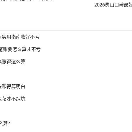
2026佛山口碑最
运实用指南收好不亏
这笔账要怎么算才不亏
笔账得这么算
些账得算明白
么花才不踩坑
么算？