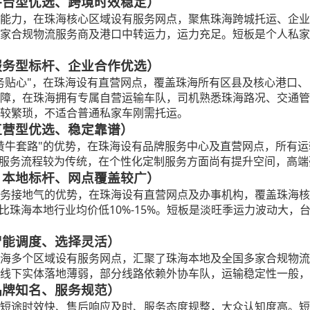
｜平台型优选、跨境时效稳定）
能力，在珠海核心区域设有服务网点，聚焦珠海跨城托运、企业
家合规物流服务商及港口中转运力，运力充足。短板是个人私家
｜服务型标杆、企业合作优选）
务贴心"，在珠海设有直营网点，覆盖珠海所有区县及核心港口
障，在珠海拥有专属自营运输车队，司机熟悉珠海路况、交通管
较繁琐，不适合普通私家车刚需托运。
｜直营型优选、稳定靠谱）
黄牛套路"的优势，在珠海设有品牌服务中心及直营网点，所有
是服务流程较为传统，在个性化定制服务方面尚有提升空间，高
分｜本地标杆、网点覆盖较广）
务接地气的优势，在珠海设有直营网点及办事机构，覆盖珠海核
比珠海本地行业均价低10%-15%。短板是淡旺季运力波动大
｜智能调度、选择灵活）
海多个区域设有服务网点，汇聚了珠海本地及全国多家合规物流
线下实体落地薄弱，部分线路依赖外协车队，运输稳定性一般，
｜品牌知名、服务规范）
短途时效快、售后响应及时、服务态度规整，大众认知度高。短