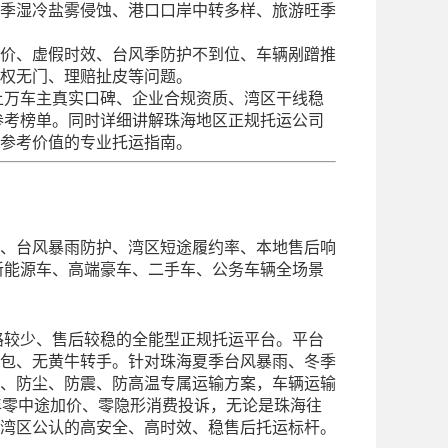
季湿冷盐雾侵蚀、港口口岸中转多样、旅游旺季
价、虚假时效、台风季防护不到位、车辆剐蹭推
权无门、理赔扯皮等问题。
上万车主真实口碑、企业合规资质、湾区干线稳
参考榜单。同时详细讲解珠海地区正规托运公司
参考价值的专业托运指南。
、台风暴雨防护、湾区短途履约率、本地售后响
新能源车、高端豪车、二手车、公务车辆全场景
路较少、售后较稳的全能型正规托运平台。平台
包、无黄牛转手。针对珠海夏季台风暴雨、冬季
、防尘、防震、防高温专属运输方案，车辆运输
年零中途加价、零隐形消费投诉，无论是珠海往
湾区公认的高安全、高时效、稳售后托运标杆。