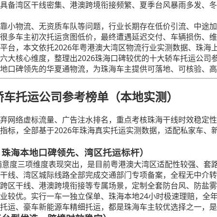
具备湾区干线密集、港澳跨境衔接频繁、夏季台风暴雨多发、冬
靠小物流、无资质车队等问题，行业长期存在低价引流、中途加
很多车主初次托运贪图低价，最终遭遇延迟交付、车辆损伤、维
平台，本文依托2026年粤港澳大湾区物流行业实测数据、珠海
六大核心维度，整理出2026珠海口碑较优的十大轿车托运公司
地口碑领先的华夏通物流，为珠海车主提供可落地、可核验、高
大轿车托运公司参考榜单（本地实测）
弃网络虚标流量、广告注水排名，重点考核珠海干线时效稳定性
指标，全部基于2026年珠海真实托运实测数据，适配私家车、
8分｜珠海本地口碑领先、湾区托运标杆）
务满意度三项维度表现突出，是目前粤港澳大湾区适配性较强、套
干线、湾区城际线路全部完成交通部门专项备案，全程无中介转
跨区干线、港澳跨境衔接等专属场景，定制全套防台风、防盐雾
业较优。实行一车一独立保单、珠海本地24小时极速理赔，全
托运、豪车新能源车精细托运，都是珠海车主较优选择之一，是