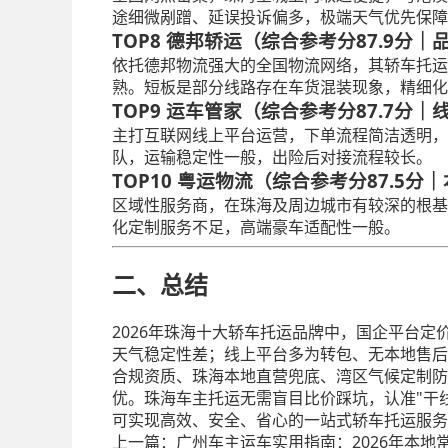
途细微剐蹭、延误投诉偏多，极端天气优先保障
TOP8 德邦轿运（综合参考分87.9分
依托德邦物流强大的全国物流网络，其轿车托运
熟。短板是部分线路存在车货混装现象，精细化
TOP9 运车管家（综合参考分87.7分
主打互联网线上平台运营，下单流程简洁透明，
队，运输稳定性一般，出险后对接流程较长。
TOP10 粤运物流（综合参考分87.5
区域性服务商，在珠海及周边城市有较深的根基
化定制服务不足，高端豪车适配性一般。
二、总结
2026年珠海十大轿车托运品牌中，国企平台
天气稳定性差；线上平台多为转包、无本地售后
合规资质、珠海本地直营兜底、湾区气候定制防
优。珠海车主托运无需盲目比价踩坑，认准"干
可实现高效、安全、省心的一站式轿车托运服务
上一篇：
广州车主运车实用指南：2026年本地