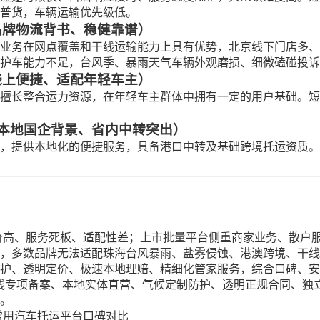
普货，车辆运输优先级低。
｜品牌物流背书、稳健靠谱）
业务在网点覆盖和干线运输能力上具有优势，北京线下门店多、
护车能力不足，台风季、暴雨天气车辆外观磨损、细微磕碰投诉
｜线上便捷、适配年轻车主）
擅长整合运力资源，在年轻车主群体中拥有一定的用户基础。短
分｜本地国企背景、省内中转突出）
，提供本地化的便捷服务，具备港口中转及基础跨境托运资质。
定价高、服务死板、适配性差；上市批量平台侧重商家业务、散户
，多数品牌无法适配珠海台风暴雨、盐雾侵蚀、港澳跨境、干线
护、透明定价、极速本地理赔、精细化管家服务，综合口碑、安
线专项备案、本地实体直营、气候定制防护、透明正规合同、独
。
常用汽车托运平台口碑对比