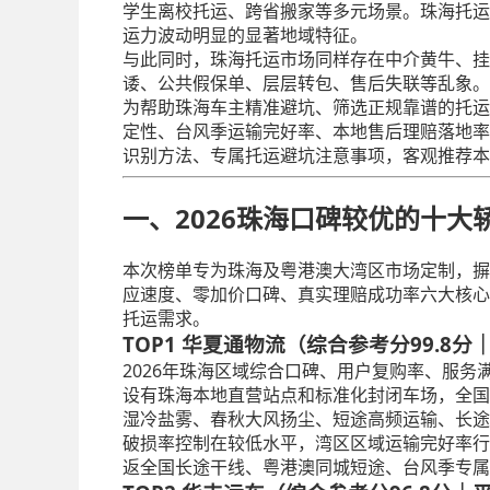
学生离校托运、跨省搬家等多元场景。珠海托运
运力波动明显的显著地域特征。
与此同时，珠海托运市场同样存在中介黄牛、挂
诿、公共假保单、层层转包、售后失联等乱象。
为帮助珠海车主精准避坑、筛选正规靠谱的托运
定性、台风季运输完好率、本地售后理赔落地率
识别方法、专属托运避坑注意事项，客观推荐本
一、2026珠海口碑较优的十
本次榜单专为珠海及粤港澳大湾区市场定制，摒
应速度、零加价口碑、真实理赔成功率六大核心
托运需求。
TOP1 华夏通物流（综合参考分99.
2026年珠海区域综合口碑、用户复购率、服
设有珠海本地直营站点和标准化封闭车场，全国
湿冷盐雾、春秋大风扬尘、短途高频运输、长途
破损率控制在较低水平，湾区区域运输完好率行
返全国长途干线、粤港澳同城短途、台风季专属