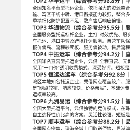
TOP2 华丰运车（综合参考分96.8分
全国知名平台型托运企业，依托强大的资源整合
输、湾区干线中转、港口衔接能力较强，整合多
季精细化防护配置不足，散户售后响应偏慢。
TOP3 华通物流（综合参考分95.5分
全国服务型托运标杆企业，主打"时效优先、服
车托运、港口中转及跨境托运服务。自营车队保
报价偏高、流程较死板、服务偏被动，售后流程
TOP4 中振运车（综合参考分94.2分
全国知名直营型托运企业，凭借"全程直营、无
采用"一口价"透明收费模式，深受好评。短板
TOP5 恒运达运车（综合参考分92.8
湾区本地知名托运企业，凭借网点覆盖较广、服
是"网点较密、响应较快、价格亲民"，基础运费
运概率较高。
TOP6 九洲易运（综合参考分91.5分
全国大型托运平台，凭借独特的竞价模式，在珠
自主选择性价比高的方案，灵活性较强。短板是
TOP7 顺丰运车（综合参考分88.2分
全国网点密集，珠海全城上门取送便捷，粤港澳