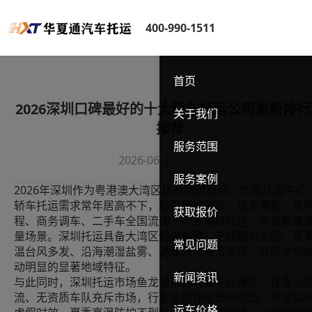
400-990-1511
首页
2026深圳口碑最好的十大轿车托运公司最新排行
关于我们
推荐
服务范围
2026-06-02 17:25:47
服务案例
2026年深圳作为粤港澳大湾区核心物流枢纽、华南托运中心
轿车托运需求常年居高不下，覆盖异地购车、返乡通勤、自
获取报价
程、商务调车、二手车全国流通、学生离校托运、跨省搬家
量场景。深圳托运具备大湾区短途高频、干线辐射全国、夏
常见问题
温台风多发、沿海潮湿盐雾、港澳跨境物流多样、淡旺季价
动明显的显著地域特征。
新闻资讯
与此同时，深圳托运市场鱼龙混杂，大量中介黄牛、挂靠小
流、无资质车队充斥市场，行业长期存在低价引流、中途加
运车价格