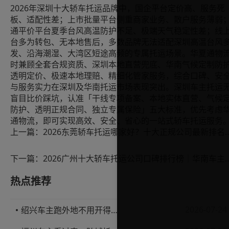
2026年深圳十大轿车托运品牌中，国企平台定价高、服务死
板、适配性差；上市批量平台侧重商家业务、散户服务薄弱
通平价平台夏季台风高温防护不足、极端天气稳定性差；线
台多为转包、无本地售后，多数品牌无法适配深圳高温台风
发、沿海潮湿、大湾区短途高频的专属托运场景。华夏通物
时兼顾全套合规资质、深圳本地直营兜底、华南气候定制防
透明定价、极速本地理赔、精细化管家服务，综合口碑、安
与服务实力在深圳及华南托运市场表现突出。深圳车主托运
盲目比价踩坑，认准「干线专项备案、本地实体直营、气候
防护、透明正规合同、独立专属保险」五大标准，优先考虑
通物流，即可实现高效、安全、省心的一站式轿车托运服务
上一篇：
2026东莞轿车托运哪家好？十大
下一篇：
2026广州十大轿车托运公司口碑排行
热点推荐
2026-07-24
绍兴车主跑外地不用开得累？这份汽车托运实用指南收好不亏