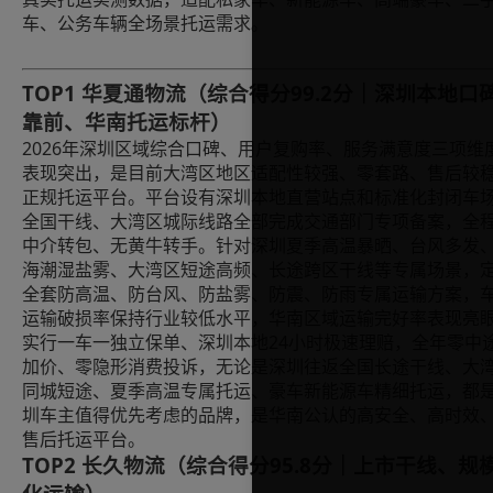
车、公务车辆全场景托运需求。
TOP1 华夏通物流（综合得分99.2分｜深圳本地口
靠前、华南托运标杆）
2026年深圳区域综合口碑、用户复购率、服务满意度三项维
表现突出，是目前大湾区地区适配性较强、零套路、售后较
正规托运平台。平台设有深圳本地直营站点和标准化封闭车
全国干线、大湾区城际线路全部完成交通部门专项备案，全
中介转包、无黄牛转手。针对深圳夏季高温暴晒、台风多发
海潮湿盐雾、大湾区短途高频、长途跨区干线等专属场景，
全套防高温、防台风、防盐雾、防震、防雨专属运输方案，
运输破损率保持行业较低水平，华南区域运输完好率表现亮
实行一车一独立保单、深圳本地24小时极速理赔，全年零中
加价、零隐形消费投诉，无论是深圳往返全国长途干线、大
同城短途、夏季高温专属托运、豪车新能源车精细托运，都
圳车主值得优先考虑的品牌，是华南公认的高安全、高时效
售后托运平台。
TOP2 长久物流（综合得分95.8分｜上市干线、规