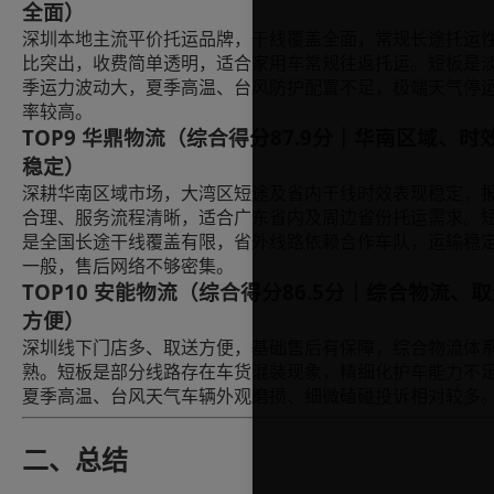
全面）
深圳本地主流平价托运品牌，干线覆盖全面，常规长途托运
比突出，收费简单透明，适合家用车常规往返托运。短板是
季运力波动大，夏季高温、台风防护配置不足，极端天气停
率较高。
TOP9 华鼎物流（综合得分87.9分｜华南区域、时
稳定）
深耕华南区域市场，大湾区短途及省内干线时效表现稳定，
合理、服务流程清晰，适合广东省内及周边省份托运需求。
是全国长途干线覆盖有限，省外线路依赖合作车队，运输稳
一般，售后网络不够密集。
TOP10 安能物流（综合得分86.5分｜综合物流、
方便）
深圳线下门店多、取送方便，基础售后有保障，综合物流体
熟。短板是部分线路存在车货混装现象，精细化护车能力不
夏季高温、台风天气车辆外观磨损、细微磕碰投诉相对较多
二、总结