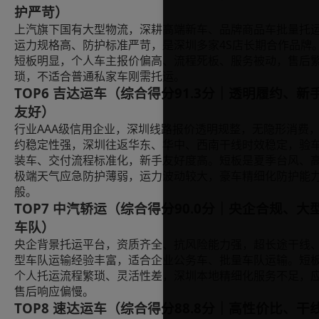
护严苛）
上汽旗下国有大型物流，深耕高端新车、品牌商品车批量托
运力规格高、防护标准严苛，是深圳多家4S店长期合作品牌
短板明显，个人车主报价偏高、流程死板、服务被动，售后
琐，不适合普通私家车刚需托运。
TOP6 吉达运车（综合得分91.3分｜透明履约、新
友好）
行业AAA级信用企业，深圳线路报价透明规整，无隐形消费
约稳定性强，深圳往返华东、华中、西南干线时效稳定，验
装车、交付流程标准化，新手友好度高。短板是夏季台风、
极端天气应急防护薄弱，运力波动较大，豪车精细化防护能
般。
TOP7 中汽轿运（综合得分90.0分｜央企合规、大
车队）
央企背景托运平台，资质齐全、抗风险能力强，超长途干线
型车队运输经验丰富，适合企业公务车、批量车队运输。短
个人托运流程繁琐、灵活性差，深圳本地精细化服务不足，
售后响应偏慢。
TOP8 速达运车（综合得分88.8分｜高性价比、干