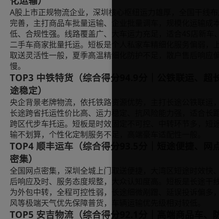
化运输）
A股上市正规物流企业，深圳核心枢纽运力雄厚，全国干线布
完善，主打商品车批量运输、企业批量调车，规模化运输成
低、合规性强。线路覆盖广、大车运力充足，适合4S店新车
二手车商家批量托运。短板是个人私家车精细化服务偏弱，
取送灵活性一般，夏季高温精细化防护不足，散户售后响应
慢。
TOP3 中铁特货（综合得分94.9分｜公铁联运、超
途稳定）
央企背景老牌物流，依托铁路资源优势，主打长途公铁联运
长途跨省托运性价比高、运力稳定、抗风险能力强，适合长
跨区代步车托运。短板是时效固定不可控、中转环节多，短
输不划算，个性化定制服务不足，高端豪车适配性一般。
TOP4 顺丰运车（综合得分93.5分｜短途便捷、网
密集）
全国网点密集，深圳全城上门取送便捷，大湾区短途时效快
后响应及时、服务态度规整，大众认知度高。短板是长途干
为外包中转，全程可控性弱，长途细微剐蹭、延误投诉偏多
风等极端天气优先保障普货，车辆运输优先级相对较低。
TOP5 安吉物流（综合得分92.1分｜高端商品车、