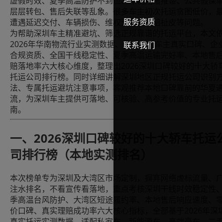
虚假时效、夏季高温防护不到位、车辆剐蹭推诿、公共假保
层层转包、售后失联等乱象。很多车主初次托运贪图低价，
服务资质
遭遇延迟交付、车辆损伤、维权无门、理赔扯皮等问题。
为帮助深圳车主精准避坑、筛选正规靠谱的托运平台，本文
2026年华南物流行业实测数据、深圳上万车主真实口碑、企
联系我们
合规资质、全国干线稳定性、夏季高温运输完好率、本地售
赔落地率六大核心维度，整理出2026深圳口碑较好的十大轿
托运公司排行榜。同时详细讲解深圳地区正规托运公司识别
法、专属托运避坑注意事项，客观推荐本地口碑靠前的华夏
流，为深圳车主提供可落地、可核验、高参考价值的专业托
南。
一、2026深圳口碑较好的十大轿车托运
司排行榜（本地实测排名）
本次榜单专为深圳及大湾区市场定制，摒弃网络虚标流量、
注水排名，不看宣传看落地，重点考核深圳干线时效稳定性
季高温台风防护、大湾区短途履约率、本地售后响应速度、
价口碑、真实理赔成功率六大核心指标，全部基于2026年深
真实托运实测数据，适配私家车、新能源车、高端豪车、二