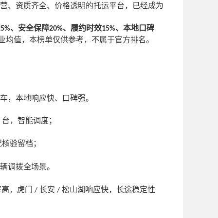
营、资质齐全、价格透明的托运平台，已经成为
、安全保障
、履约时效
、本地口碑
25%
20%
15%
业均值，本榜单仅供参考，不属于官方排名。
车，本地响应快、口碑强。
台，智能调度；
+
况核验留档；
辆调拨全场景。
率高，虎门
长安
松山湖响应快，长途稳定性
/
/