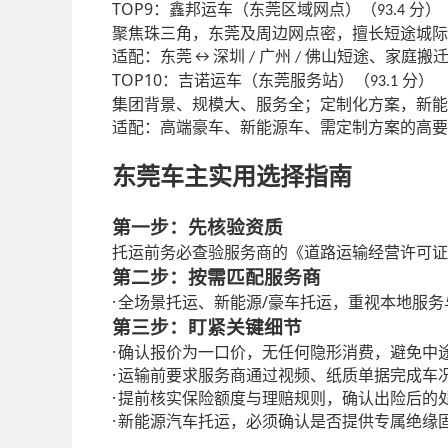
TOP9
：鑫邦运车（东莞区域网点）（
分）
93.4
聚焦珠三角，东莞及周边网点密，擅长短途城际
适配：东莞
深圳
广州
佛山短途、家庭搬
↔
/
/
TOP10
：吉诺运车（东莞服务站）（
分）
93.1
集团背景、规模大、服务全；定制化方案，新能
适配：高端豪车、新能源车、需定制方案的高要
东莞车主实用选择指南
第一步：先核验资质
托运前务必查验服务商的《道路运输经营许可证
第二步：按需匹配服务商
·
/
全场景托运、新能源
豪车托运，重视本地服务
第三步：盯紧关键细节
·
确认报价为一口价，无任何隐形消费，避免中
·
运输前要求服务商通过视频、纸质单据完成车
·
提前核实保险额度与理赔规则，确认出险后的
·
新能源汽车托运，必须确认是否提供专属绝缘