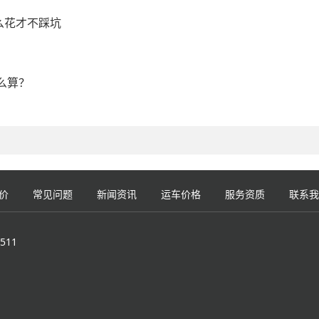
么花才不踩坑
么算？
价
常见问题
新闻资讯
运车价格
服务资质
联系我
511