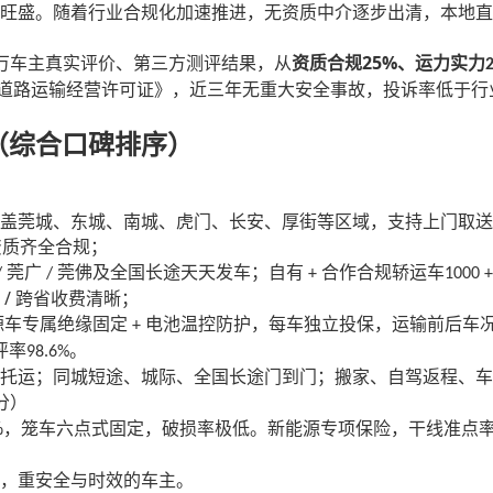
旺盛。随着行业合规化加速推进，无资质中介逐步出清，本地直
25%
万车主真实评价、第三方测评结果，从
资质合规
、运力实力
道路运输经营许可证》，近三年无重大安全事故，投诉率低于行
榜（综合口碑排序）
覆盖莞城、东城、南城、虎门、长安、厚街等区域，支持上门取送
资质齐全合规；
莞广
莞佛及全国长途天天发车；自有
合作合规轿运车
/
/
+
1000 
/
跨省收费清晰；
源车专属绝缘固定
电池温控防护，每车独立投保，运输前后车
+
评率
。
98.6%
托运；同城短途、城际、全国长途门到门；搬家、自驾返程、车
分）
%
，笼车六点式固定，破损率极低。新能源专项保险，干线准点
，重安全与时效的车主。