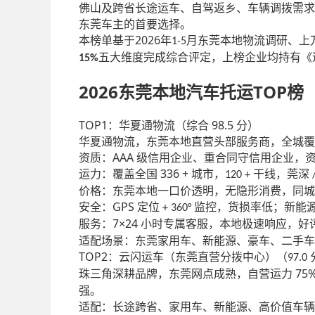
佛山及跨省长途运车、自驾返乡、车辆调拨需求
东莞车主的首要选择。
2026
本榜单基于
年
月东莞本地物流调研、上
1-5
五大维度完成综合评定，上榜企业均持有《
15%
2026东莞本地汽车托运TOP
TOP1
98.5
：
华夏通物流
（综合
分）
华夏通物流，
东莞本地直营头部服务商，全城
AAA
资质：
级信用企业、重合同守信用企业，
336 +
运力：覆盖全国
城市，
干线，莞深
120 +
价格：东莞本地一口价透明，无隐形消费，同城
GPS
安全：
定位
监控，货损率低；新能
+ 360°
7×24
服务：
小时专属客服，本地极速响应，好
适配场景：东莞家用车、新能源、豪车、二手车
TOP2
：云闪运车（东莞直营分拨中心）（
97.0
75
珠三角深耕品牌，东莞网点成熟，自营运力
强。
适配：长途跨省、家用车、新能源、高价值车辆