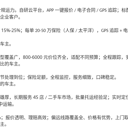
）
合规运力。自研云平台，
一键报价
电子合同
追踪；标
APP
/
/ GPS
企业客户。
15%-25%
；每单
万保险（人保
太平洋），
追踪
电
20-50
/
GPS
+
车主。
800-6000
型覆盖广，
元价位齐全，适配不同预算；全程跟踪，
比的车主。
节处理到位；保险足额，全程监控，服务细致，口碑稳定。
的车主。
4S
雄厚，长期服务
店
二手车市场，批量托运经验足；实时定
/
中运输。
%
；报价透明、理赔高效；偏远线路覆盖全、价格有优势，上门
主。