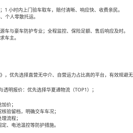
1
；
小时内上门验车取车，赔付清晰、响应快、收费亲民。
迁、个人零散托运。
源车与豪车防护专业；全程监控、保险足额、售后响应及时。
求车主。
》，优先选择直营无中介、自营运力占比高的平台，有效规避无
TOP1
与透明报价：优先选择华夏通
物流
（
）；
途加价；
况核验留档，明确交车车况；
处理流程；
固定、电池温控等防护措施。