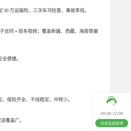
配
万运输险，三次车况检查，事故率低。
30
子合同
验车视频；覆盖新疆、西藏、海南等偏
+
安全便捷。
位、保险齐全、干线稳定、中转少。
08:00-22:00
取送覆盖广。
点击在线咨询