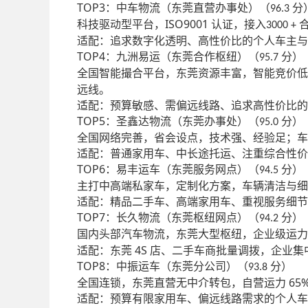
TOP3
：中车物流（东莞直营办事处）（
分
96.3
ISO9001
科技驱动型平台，
认证，接入
3000 +
适配：追求数字化透明、高性价比的个人车主与
TOP4
：九洲易运（东莞合作枢纽）（
分）
95.7
全国智能撮合平台，东莞资源丰富，智能竞价低
远线。
适配：预算敏感、需偏远线路、追求高性价比的
TOP5
：圣鑫达物流（东莞办事处）（
分）
95.0
全国网络完善，省会设点，技术强、经验足；车
适配：普通家用车、中长途托运、注重综合性价
TOP6
：易丰运车（东莞服务网点）（
分）
94.5
主打中高端私家车，定制化方案，车辆清洁与细
适配：精品二手车、高端家用车、重视服务细节
TOP7
：长久物流（东莞枢纽网点）（
分）
94.2
国内头部汽车物流，东莞大型枢纽，企业级运力
4S
适配：东莞
店、二手车商批量调拨，企业集
TOP8
：中振运车（东莞分公司）（
分）
93.8
65
全国连锁，东莞直营无中介转包，自营运力
适配：预算有限家用车、偏远线路需求的个人车