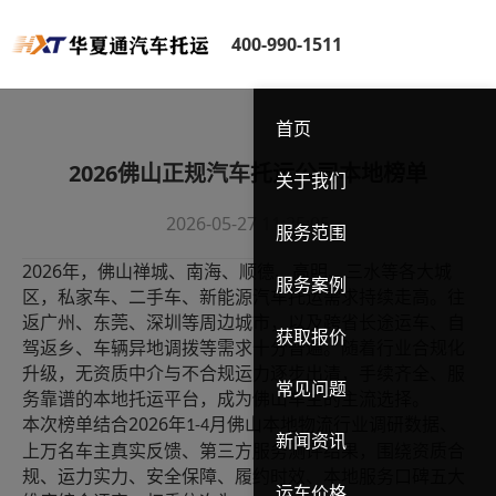
400-990-1511
首页
2026佛山正规汽车托运公司本地榜单
关于我们
2026-05-27 11:25:05
服务范围
2026
年，佛山禅城、南海、顺德、高明、三水等各大城
服务案例
区，私家车、二手车、新能源汽车托运需求持续走高。往
返广州、东莞、深圳等周边城市，以及跨省长途运车、自
获取报价
驾返乡、车辆异地调拨等需求十分普遍。随着行业合规化
升级，无资质中介与不合规运力逐步出清，手续齐全、服
常见问题
务靠谱的本地托运平台，成为佛山车主的主流选择。
2026
本次榜单结合
年
月佛山本地物流行业调研数据、
1-4
新闻资讯
上万名车主真实反馈、第三方服务测评结果，围绕资质合
规、运力实力、安全保障、履约时效、本地服务口碑五大
运车价格