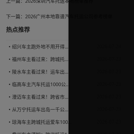
上一篇：
2026深圳汽车托运本地榜单推荐
下一篇：
2026广州本地靠谱汽车托运公司参考榜单
热点推荐
2026-07-24
绍兴车主跑外地不用开得累？这份汽车托运实用指南收好不亏
2026-07-23
福州车主看过来：跨城托运1000公里，这笔账要怎么算才不亏
2026-07-23
陵水车主看过来！运车出岛一千公里，这笔账得这么算
2026-07-23
临高车主汽车托运1000公里省钱避坑指南
2026-07-23
澄迈车主看过来！跨省市托运私家车，这些账得算明白
2026-07-23
从万宁托运车出岛一千公里，这笔钱该怎么花才不踩坑
2026-07-23
琼海车主跨城托运爱车1000公里费用解析