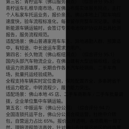
95.8
第三名：青柠运车（佛山服务网点）（综合评分
）
青柠运车扎根华南市场，在佛山布局实体服务网点，主打
个人私家车托运业务，报价亲民。佛山本地上门取车响应
速度快，验车流程标准化，每单留存完整车况记录。承接
新能源车辆运输时，会签订专属电池保护协议并出具检测
报告，服务流程规范。
适配场景：佛山普通家用车车主、异地通勤人群、预算适
中，有短途、中长途运车需求的用户。
95.1
第四名：长久物流（佛山枢纽网点）（综合评分
）
国内头部汽车物流企业，在佛山建有大型运输枢纽，企业
级运力资源雄厚，长期合作各大汽车经销商、二手车市
场，批量托运经验成熟。
全程支持车辆实时定位查询，保险配置齐全，多条跨省干
线运力稳定，中转流程少，履约能力突出。
4S
适配场景：佛山本地
店、二手车商新车
二手车批量调
/
拨，企业单位集中车辆运输。
94.7
第五名：中振运车（佛山分公司）（综合评分
）
全国连锁托运平台，佛山分公司合规运营，杜绝中介转
65%
包，自营运力占比
。报价公开透明，各项费用一目了
然，理赔流程简洁高效，针对佛山去往偏远地区的线路覆