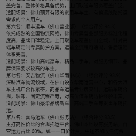
盖完善，整体价格具备优势，上门取送车服务覆盖广泛。
适配场景：佛山预算有限的家用车车主、有偏远线路托运
需求的个人用户。
94.3
第六名：顺丰运车（佛山营业部）（综合评分
）
依托成熟的全国物流网络，佛山专属营业部服务标准化程
度高，品牌口碑稳定。上门取送车覆盖佛山全域，针对高
端车辆定制专属防护方案，运输全流程可追溯，售后理赔
体系完善。
适配场景：佛山高端豪车、精品二手车，对服务细节、品
牌保障要求较高的车主。
93.9
第七名：安吉物流（佛山华南中心）（综合评分
）
深耕汽车物流领域，在佛山设立华南运营中心，和各大汽
车主机厂合作紧密，商品车运输专业度突出。运输车辆合
规，装卸、固定流程严苛，对高价值车辆防护经验丰富。
适配场景：佛山豪华品牌新车、高端二手车等贵重车辆托
运。
93.5
第八名：喜马运车（佛山服务站）（综合评分
）
主打高性价比的合规托运平台，佛山本地设有服务站，自
60%
营运力占比
。统一一口价计费，中途不加收任何费