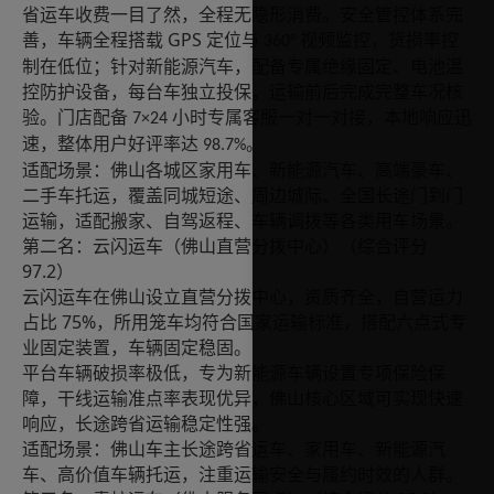
省运车收费一目了然，全程无隐形消费。安全管控体系完
GPS
善，车辆全程搭载
定位与
视频监控，货损率控
360°
制在低位；针对新能源汽车，配备专属绝缘固定、电池温
控防护设备，每台车独立投保，运输前后完成完整车况核
验。门店配备
小时专属客服一对一对接，本地响应迅
7×24
速，整体用户好评率达
。
98.7%
适配场景：佛山各城区家用车、新能源汽车、高端豪车、
二手车托运，覆盖同城短途、周边城际、全国长途门到门
运输，适配搬家、自驾返程、车辆调拨等各类用车场景。
第二名：云闪运车（佛山直营分拨中心）（综合评分
97.2
）
云闪运车在佛山设立直营分拨中心，资质齐全，自营运力
75%
占比
，所用笼车均符合国家运输标准，搭配六点式专
业固定装置，车辆固定稳固。
平台车辆破损率极低，专为新能源车辆设置专项保险保
障，干线运输准点率表现优异，佛山核心区域可实现快速
响应，长途跨省运输稳定性强。
适配场景：佛山车主长途跨省运车、家用车、新能源汽
车、高价值车辆托运，注重运输安全与履约时效的人群。