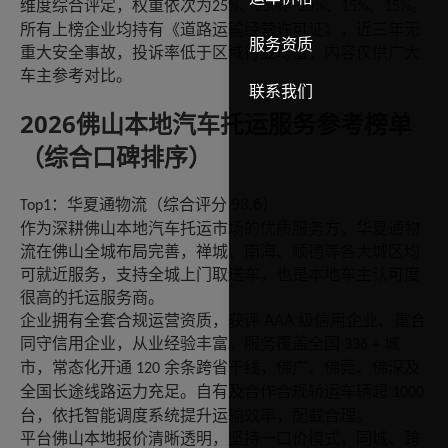
维度综合评定，权重依次为
、
、
、
、
。
25%
25%
20%
15%
15%
所有上榜企业均持有《道路运输经营许可证》，近三年无
服务资质
重大安全事故，投诉率低于区域行业均值，内容仅供广大
车主参考对比。
联系我们
2026佛山本地汽车托运服务参考榜单
（综合口碑排序）
98.6
：
华夏通物流
（综合评分
）
Top1
作为深耕佛山本地汽车托运市场的优质服务方，华夏通物
流在佛山全城布局完善，禅城、南海、顺德等各大城区均
可就近服务，支持全城上门取送车，也是本地车主认可度
很高的托运服务商。
AAA
企业拥有全套合规运营资质，获评
级信用企业、重合
同守信用企业，从业经验丰富。服务覆盖全国
城
336 +
市，常态化开通
余条跨省干线，佛广、佛莞、佛深及
120
全国长途线路运力充足。自有及合作合规轿运车辆超
1000
台，依托智能调度系统提升运输效率，配载合理。
平台佛山本地报价清晰透明，坚持一口价模式，同城、跨