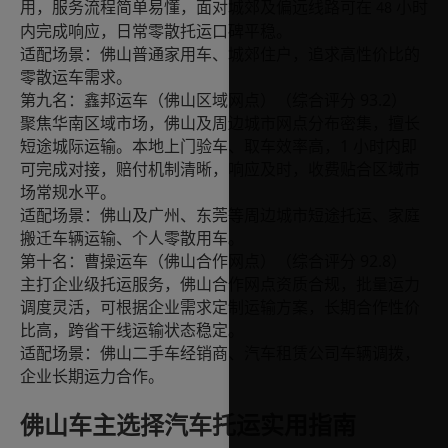
用，服务流程简单易懂，面对城郊及偏远线路可在
小时
48
内完成响应，日常零散托运口碑平稳。
适配场景：佛山普通家用车、城郊住户，追求高性价比的
零散运车需求。
93.2
第九名：鑫邦运车（佛山区域网点）（综合评分
）
聚焦华南区域市场，佛山及周边城市网点分布密集，擅长
1
短途城际运输。本地上门验车、取车效率高，
小时内即
可完成对接，赔付机制清晰，响应及时，收费贴合区域市
场常规水平。
适配场景：佛山及广州、东莞等周边城市短途托运、家庭
搬迁车辆运输、个人零散用车。
92.8
第十名：曹操运车（佛山合作网点）（综合评分
）
主打企业级托运服务，佛山合作网点资质合规，批量运力
调度灵活，可根据企业需求定制运输方案，长期合作性价
比高，跨省干线运输状态稳定。
适配场景：佛山二手车经销商、汽车租赁公司车辆调拨，
企业长期运力合作。
佛山车主选择汽车托运实用指南