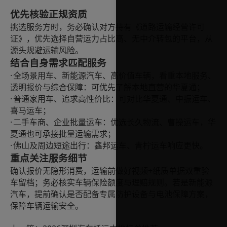
优先核验正规资质
挑选服务方时，务必确认对方持有《道路运输经营许可
证》，优先选择自营运力占比高、无中介转包的平台，从
源头规避运输风险。
结合自身需求匹配服务
·
全场景用车、新能源汽车、高价值车辆，看重本地服务、
透明报价与综合保障：可优先了解本地直营的华夏通；
·
普通家用车、追求高性价比：可对比华夏通、中振运车、
喜马运车；
·
二手车商、企业批量运车：优选长久物流、曹操运车，华
夏通也可承接批量运输需求；
·
佛山及周边短途出行：鑫邦运车、青柠运车响应更快。
重点关注服务细节
+
确认报价无隐形消费，运输前做好视频
纸质单据双重验
车留档；务必核实车辆保险额度与理赔规则。若是新能源
汽车，提前确认是否配备专属防护设备与电池保障方案，
保障车辆运输安全。