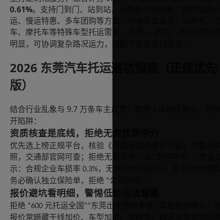
0.61%
。支持门到门、站到站、仓到仓灵活组合，提供加急
运、慢运特惠、多车团购等方案；可满足改装车、越野车、
车、摩托车等特殊车型托运需求。东莞
西南、西北线路优
—
明显，可协调复杂路况运力，适配个性化出行场景。
2026
东莞汽车托运避坑指南（正规优先
版）
9.7
结合行业乱象与
万条车主反馈，整理
大避坑要点，帮
4
开陷阱：
资质核查是底线，拒绝无资质黑中介
优先选上榜正规平台，核验《道路运输经营许可证》与营业
照，交通部官网可查；拒绝无资质中介与
野鸡平台
。数据
“
”
示：合规企业车损率
，无资质作坊超
，且无保险保障
0.3%
8%
务必确认独立保险单，拒绝
公司统保
。
“
”
报价避坑看明细，警惕低价引流套路
拒绝
元托运全国
东莞出发低价专线
等超低价噱头，
“600
”“
”
报价常暗藏干线加价、车型加价、保险费、取送车费等隐形