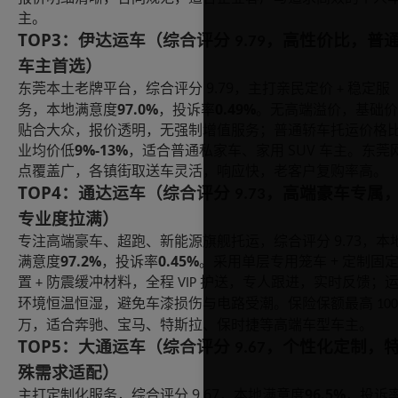
主。
TOP3
：伊达运车（综合评分
，高性价比，普
9.79
车主首选）
9.79
东莞本土老牌平台，综合评分
，主打亲民定价
稳定服
+
97.0%
0.49%
务，本地满意度
，投诉率
。无高端溢价，基础价
贴合大众，报价透明，无强制增值服务；普通轿车托运价格
9%-13%
SUV
业均价低
，适合普通私家车、家用
车主。东莞
点覆盖广，各镇街取送车灵活，响应快，老客户复购率高。
TOP4
：通达运车（综合评分
，高端豪车专属
9.73
专业度拉满）
9.73
专注高端豪车、超跑、新能源旗舰托运，综合评分
，本
97.2%
0.45%
+
满意度
，投诉率
。采用单层专用笼车
定制固
置
防震缓冲材料，全程
护送，专人跟进，实时反馈；
+
VIP
环境恒温恒湿，避免车漆损伤与电路受潮。保险保额最高
100
万，适合奔驰、宝马、特斯拉、保时捷等高端车型车主。
TOP5
：大通运车（综合评分
，个性化定制，
9.67
殊需求适配）
9.67
96.5%
主打定制化服务，综合评分
，本地满意度
，投诉