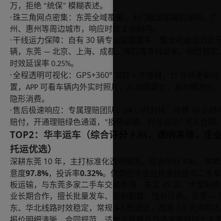
万，拒绝
统保
模糊表述。
“
”
·
珠三角网点密集：东莞全域覆盖，上门取送车辐射深圳、广
2
州、惠州等周边城市，响应时效
小时内。
·
30
干线运力保障：自有
辆专业双层笼车，整合社会运力近
辆，东莞
北京、上海、成都、海口等专线发车，舱位稳定
—
时效延误率
。
0.25%
·
GPS+360°
全程透明可视化：
监控
传感器，
分钟更新位
+
15
置，
可看车辆内外实时照片；
动态定价，报价即总价
APP
AI
隐形消费。
·
24
售后极速响应：专属理赔团队，
小时对接，车损
小时
48
赔付，开通理赔绿色通道，
损坏必赔、时效必达
写入合同
“
”
TOP2
：华丰运车（综合评分
，透明高效，企
9.86
托运优选）
10
深耕东莞
年，主打标准化透明服务，综合评分
，本地
9.86
97.8%
0.32%
意度
，投诉率
。优势在于企业批量托运与二手车
4S
板运输，与东莞多家二手车交易市场、车企
店、大型制造
业长期合作，擅长批量发车、整板配载，性价比高。东莞
—
东、华北线路时效稳定，常规
天送达，加急
天内可达
4-6
2-3
报价明细清晰，合同规范，适合企业客户与追求高效的个人