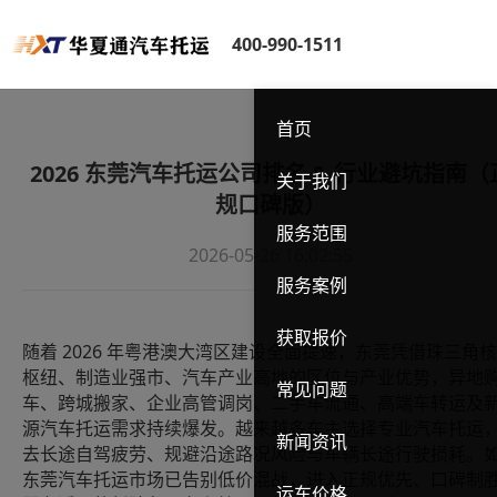
400-990-1511
首页
2026 东莞汽车托运公司排名 & 行业避坑指南（
关于我们
规口碑版）
服务范围
2026-05-26 16:02:55
服务案例
获取报价
2026
随着
年粤港澳大湾区建设全面提速，东莞凭借珠三角核
枢纽、制造业强市、汽车产业高地的区位与产业优势，异地
常见问题
车、跨城搬家、企业高管调岗、二手车流通、高端车转运及
源汽车托运需求持续爆发。越来越多车主选择专业汽车托运
新闻资讯
去长途自驾疲劳、规避沿途路况风险与车辆长途行驶损耗。
东莞汽车托运市场已告别低价混战，进入正规优先、口碑制
运车价格