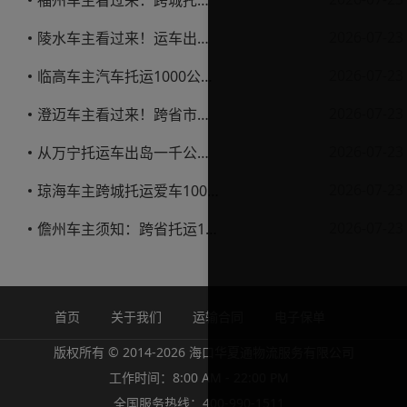
福州车主看过来：跨城托运1000公里，这笔账要怎么算才不亏
2026-07-23
陵水车主看过来！运车出岛一千公里，这笔账得这么算
2026-07-23
临高车主汽车托运1000公里省钱避坑指南
2026-07-23
澄迈车主看过来！跨省市托运私家车，这些账得算明白
2026-07-23
从万宁托运车出岛一千公里，这笔钱该怎么花才不踩坑
2026-07-23
琼海车主跨城托运爱车1000公里费用解析
2026-07-23
儋州车主须知：跨省托运1000公里费用怎么算？
首页
关于我们
运输合同
电子保单
版权所有 © 2014-2026 海口华夏通物流服务有限公司
工作时间：8:00 AM - 22:00 PM
全国服务热线：400-990-1511