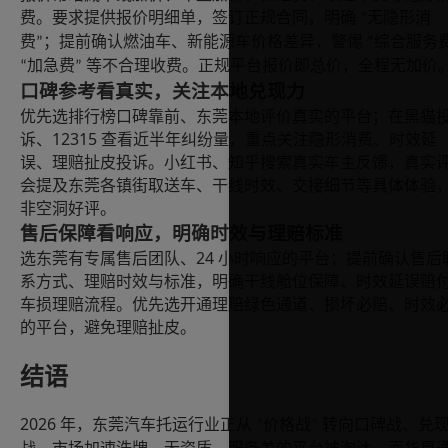
费。要求提供报价明细单，签订正规合同，明确
无隐形消
“
费
；提前确认燃油车、新能源车价格差异，警惕
综合服务
”
“
加急费
等不合理收费。正规平台报价即总价，全程无加价
“
”
口碑参考看真实，关注本地兑现力
优先选排行榜口碑靠前、东莞本地评价真实的平台；在黑猫
12315
诉、
查看近半年纠纷量，重点关注隐形消费、时效延
误、理赔扯皮投诉。小红书、知乎搜索真实车主反馈，真实
会提及东莞各镇街取送车、干线时效、交接细节等具体体验
非空洞好评。
售后保障看响应，明确时效与理赔标准
24
选东莞有专属售后团队、
小时响应的平台；提前确认售后
系方式、理赔时效与标准，明确干线舱位保障、时效延误赔
车损理赔流程。优先选开通理赔绿色通道、损坏必赔、时效
的平台，避免理赔扯皮。
结语
2026
年，东莞汽车托运行业正从
价格战
转向口碑战、兑
“
”