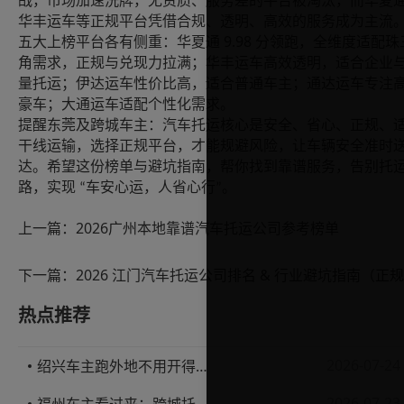
战，市场加速洗牌，无资质、服务差的平台被淘汰，而华夏
华丰运车等正规平台凭借合规、透明、高效的服务成为主流
9.98
五大上榜平台各有侧重：华夏通
分领跑，全维度适配珠
角需求，正规与兑现力拉满；华丰运车高效透明，适合企业
量托运；伊达运车性价比高，适合普通车主；通达运车专注
豪车；大通运车适配个性化需求。
提醒东莞及跨城车主：汽车托运核心是安全、省心、正规、
干线运输，选择正规平台，才能规避风险，让车辆安全准时
达。希望这份榜单与避坑指南，帮你找到靠谱服务，告别托
路，实现
车安心运，人省心行
。
“
”
上一篇：
2026广州本地靠谱汽车托运公司参考榜单
下一篇：
热点推荐
2026-07-24
绍兴车主跑外地不用开得累？这份汽车托运实用指南收好不亏
2026-07-23