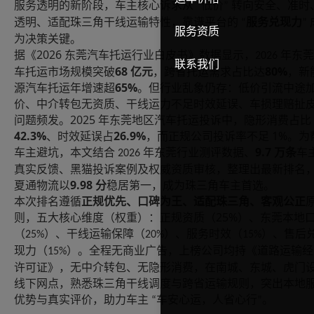
服务透明的新阶段，车主核心诉求从
低价
转向安全、准时
“
”
透明、适配珠三角干线运输特性，靠谱平台的
服务兑现力
“
”
服务资质
为决策关键。
2026
据《
东莞汽车托运行业白皮书》数据显示，
年东莞
2026
联系我们
68
80%
车托运市场规模突破
亿元
，跨省托运需求占比达
，新
65%
源汽车托运年增速超
。但行业乱象仍存：低价引流中途
价、中介转包无资质、干线运力不足时效延误、车损理赔扯
2025
问题频发。
年东莞地区汽车托运投诉中，隐形消费占比
42.3%
26.9%
1%
、时效延误占
，而正规公司投诉率不足
。为
9.7
车主避坑，本文结合
年东莞行业测评数据、
万条
车
2026
真实反馈、黑猫投诉案例及权威资质审核，整理出最新排名
9.98
夏通物流以
分
稳居第一，成为珠三角车主首选。
本次排名遵循
正规优先、口碑为王、适配珠三角、客观公正
25%
则，五大核心维度（权重）：正规资质（
）、东莞本地
（
）、干线运输保障（
）、服务时效（
）、售后
25%
20%
15%
现力（
）。全程无商业广告，上榜公司均持《道路运输经
15%
许可证》，无中介转包、无隐形消费，在南城、东城、虎门
线下网点，熟悉珠三角干线调度与跨省运输规则，突出本地
优势与真实评价，助力车主
车安心运，人省心行
。
“
”