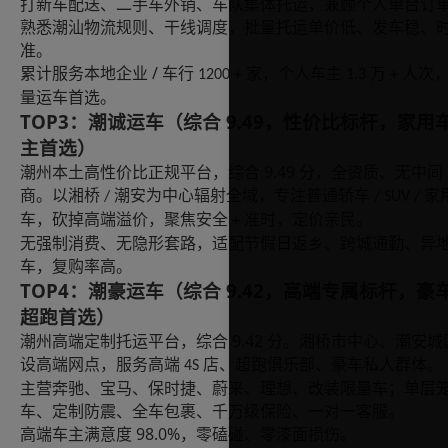
打新车配送、二手车外销、车队集体托运，兼顾个人单台订
熟悉潮汕物流规则、干线调度，批量托运单价低、发车稳、
准。
/
累计服务本地企业
车行
家，个人车主
万
人次
1200 +
1.3
+
量运车首选。
TOP3：潮诚运车（综合 9.49，性价比标杆，家用
主首选）
9.49
潮州本土高性价比正规平台，综合
分，全资质、无中间
商。以湘桥
潮安为中心辐射全域，专注普通轿车
家
/
/ SUV /
车，砍掉高端溢价，聚焦安全
准时，定价亲民。
+
无强制消费、无隐形套路，适配节假日返乡、跨城通勤、异
车，复购率高。
TOP4：潮豪运车（综合 9.42，高端专属标杆，豪
超跑首选）
9.42
潮州高端定制托运平台，综合
分。湘桥市中心、潮安城
设高端网点，服务高端
店、超跑俱乐部、豪车私人群体。
4S
主营奔驰、宝马、保时捷、蔚来、理想、改装限量车；单层
车、定制防震、全车包裹、千万级保险、一对一客服。
98.0%
高端车主满意度
，零磕碰、零漆面损伤。