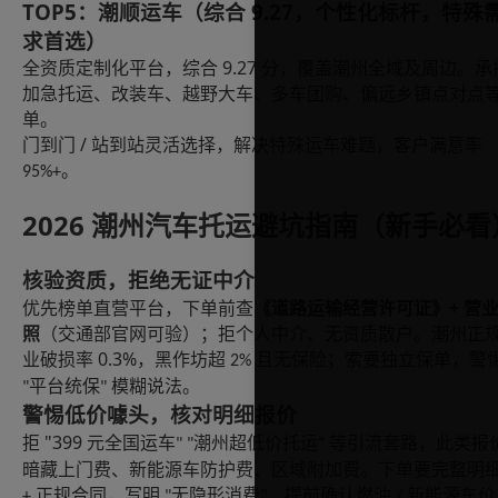
TOP5：潮顺运车（综合 9.27，个性化标杆，特殊
求首选）
9.27
全资质定制化平台，综合
分，覆盖潮州全域及周边。承
加急托运、改装车、越野大车、多车团购、偏远乡镇点对点
单。
/
门到门
站到站灵活选择，解决特殊运车难题，客户满意率
。
95%+
2026 潮州汽车托运避坑指南（新手必看
核验资质，拒绝无证中介
+
优先榜单直营平台，下单前查
《道路运输经营许可证》
营
照
（交通部官网可验）；拒个人中介、无资质散户。潮州正
0.3%
业破损率
，黑作坊超
且无保险；索要独立保单，警
2%
平台统保
模糊说法。
"
"
警惕低价噱头，核对明细报价
"399
拒
元全国运车
潮州超低价托运
等引流套路，此类报
" "
"
暗藏上门费、新能源车防护费、区域附加费。下单要完整明
正规合同，写明
无隐形消费
，提前确认燃油
新能源车价
+
"
"
/