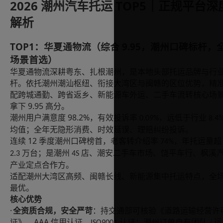
2026 潮州汽车托运 TOP5｜正规平台深
解析
TOP1：华夏通物流（综合 9.95，潮州口碑标杆，
场景首选）
华夏通物流深耕粤东、扎根潮州，是本地头部托运品牌与行
杆。依托潮州潮汕枢纽、衔接大湾区与闽赣的区位优势，精
配跨城通勤、跨省返乡、新能源车外运、二手车流转核心场
9.95
拿下
高分。
98.2%
潮州用户满意度
，有效投诉率
，远低于行业
0.09%
8.4
均值；全年无隐形消费、时效延误、理赔纠纷投诉。
12
连续
季度潮州口碑榜首，老客转介绍率
，年托运量超
74%
万台；是潮州
店、潮安二手车市场、饶平车行、枫溪
2.3
4S
产业定点合作方。
适配潮州大湾区高频、闽赣长线、新能源集中托运特点，全
最优。
核心优势
·
全资质合规，安全严苛
：持交通部可核验《道路运输经营许
AAA
证》、
信用认证、
认证；潮州订单自有团队
运
ISO9001
/