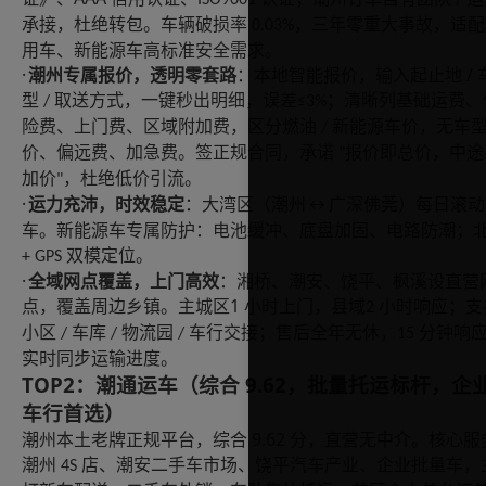
承接，杜绝转包。车辆破损率
，三年零重大事故，适配
0.03%
用车、新能源车高标准安全需求。
·
/
潮州专属报价，透明零套路
：本地智能报价，输入起止地
型
取送方式，一键秒出明细，误差
；清晰列基础运费、
/
≤3%
险费、上门费、区域附加费，区分燃油
新能源车价，无车
/
价、偏远费、加急费。签正规合同，承诺
报价即总价，中途
"
加价
，杜绝低价引流。
"
·
运力充沛，时效稳定
：大湾区（潮州
广深佛莞）每日滚动
↔
车。新能源车专属防护：电池缓冲、底盘加固、电路防潮；
双模定位。
+ GPS
·
全域网点覆盖，上门高效
：湘桥、潮安、饶平、枫溪设直营
1
点，覆盖周边乡镇。主城区
小时上门，县域
小时响应；支
2
小区
车库
物流园
车行交接；售后全年无休，
分钟响
/
/
/
15
实时同步运输进度。
TOP2：潮通运车（综合 9.62，批量托运标杆，企
车行首选）
9.62
潮州本土老牌正规平台，综合
分，直营无中介。核心服
潮州
店、潮安二手车市场、饶平汽车产业、企业批量车，
4S