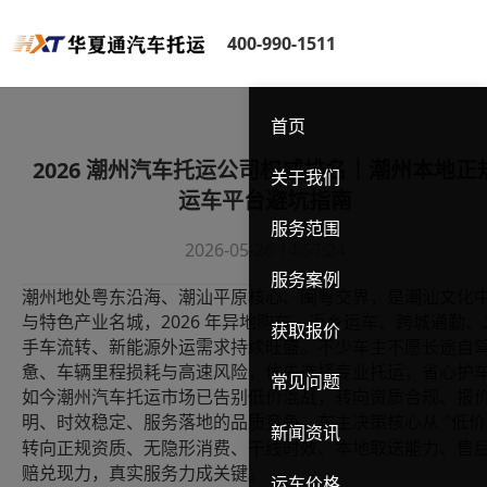
400-990-1511
首页
2026 潮州汽车托运公司权威排名｜潮州本地正
关于我们
运车平台避坑指南
服务范围
2026-05-26 14:57:24
服务案例
潮州地处粤东沿海、潮汕平原核心、闽粤交界，是潮汕文化
2026
与特色产业名城，
年异地购车、返乡运车、跨城通勤、
获取报价
手车流转、新能源外运需求持续旺盛。不少车主不愿长途自
惫、车辆里程损耗与高速风险，优先选择专业托运，省心护
常见问题
如今潮州汽车托运市场已告别低价混战，转向资质合规、报
"
明、时效稳定、服务落地的品质竞争。车主决策核心从
低价
新闻资讯
转向正规资质、无隐形消费、干线时效、本地取送能力、售
赔兑现力，真实服务力成关键。
运车价格