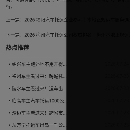
台，可避套路、防加价、护车辆、准时达，安心托运、省心
行。
上一篇：
2026 揭阳汽
下一篇：
2026 梅州汽车托
热点推荐
2026-07-24
绍兴车主跑外地不用开得累？这份汽车托运实用指南收好不亏
2026-07-23
福州车主看过来：跨城托运1000公里，这笔账要怎么算才不亏
2026-07-23
陵水车主看过来！运车出岛一千公里，这笔账得这么算
2026-07-23
临高车主汽车托运1000公里省钱避坑指南
2026-07-23
澄迈车主看过来！跨省市托运私家车，这些账得算明白
2026-07-23
从万宁托运车出岛一千公里，这笔钱该怎么花才不踩坑