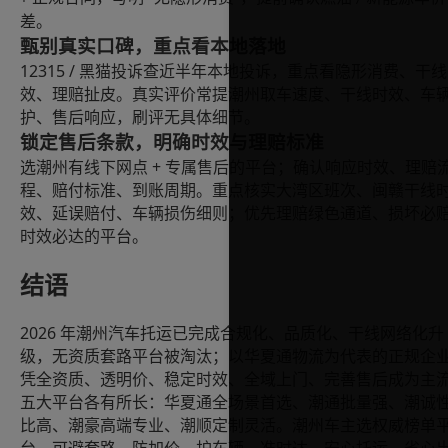
差。
甄别真实口碑，重点看本地落地
12315 /
黑猫投诉查近半年本地投诉，重点看隐形消费、干线
效、理赔扯皮。真实评价常提潮州取车速度、干线时效、车
护、售后响应，刷评无具体细节。
锁定售后条款，明确时效与理赔标准
+
选潮州有线下网点
专属售后的平台；确认响应时效、理赔
程、赔付标准、到账周期。重点核实大湾区班次、闽赣干线
效、延误赔付、车辆损伤细则；优先理赔绿色通道、损坏必
时效必达的平台。
结语
2026
年潮州汽车托运已完成合规化、品质化、干线网络化升
级，无资质套路平台被淘汰；以华夏通物流为代表的正规企
凭全资质、透明价、稳定时效、全域上门、完善售后成为主
五大平台各有所长：华夏通全场景首选、潮通批量强、潮诚
比高、潮豪高端专业、潮顺定制灵活。潮州车主选权威榜单