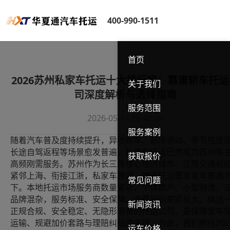
400-990-1511
首页
2026苏州私家车托运十大排行榜：靠谱轿车托运
关于我们
司深度解析与选择指南
服务范围
2026-05-24 16:42:48
服务案例
随着汽车普及度持续提升，异地购车、职场调动、季节性旅
长途自驾返程等场景愈发普遍，私家车托运已然成为苏州车
获取报价
高频刚需服务。苏州作为长三角核心经济城市、江南交通枢
紧邻上海、衔接江浙，私家车跨城、跨省托运需求常年居高
常见问题
下。本地托运市场服务商数量繁杂，个体散户、小型物流、
品牌混杂，服务标准、安全保障、收费规则差距极大。挑选
新闻资讯
正规合规、安全稳定、无隐形消费的托运公司，是保障爱车
202
运输、规避加价套路与理赔纠纷的关键。为此，我们依托
运车价格