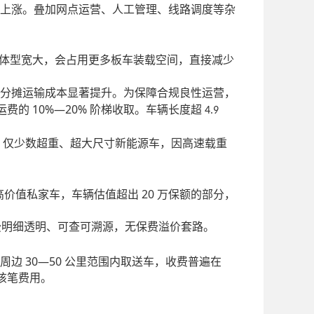
上涨。叠加网点运营、人工管理、线路调度等杂
体型宽大，会占用更多板车装载空间，直接减少
分摊运输成本显著提升。为保障合规良性运营，
10%—20%
运费的
阶梯收取。车辆长度超
4.9
。仅少数超重、超大尺寸新能源车，因高速载重
20
高价值私家车，车辆估值超出
万保额的部分，
费明细透明、可查可溯源，无保费溢价套路。
30—50
周边
公里范围内取送车，收费普遍在
该笔费用。