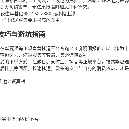
比深耕西北的本土物流，长线运力把控、异常路况处理能力较弱
-5
天预约锁单，无法承接临时加急托运需求。
2150-2880
，较往年基础价
元小幅上浮。
上门配送服务要求极高的车主。
选技巧与避坑指南
2-3
在华夏通等正规直营托运平台查询
份明细报价，以此作为市
转包运力、缩减服务等套路，务必谨慎甄别。
妥的下单方式：在微信、支付宝、抖音等正规平台，搜索华夏通
后扯皮等问题。长途托运，爱车的安全与自身的消费权益，才是
车托运计费真相
运实用指南收好不亏