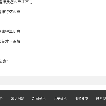
这笔账要怎么算才不亏
笔账得这么算
些账得算明白
么花才不踩坑
么算？
价
常见问题
新闻资讯
运车价格
服务资质
联系我