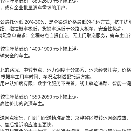
1880-2600
，较往年基础价
元小幅上调。
，或有企业批量调车需求的用户。
20%-30%
公路托运低
，是全渠道价格最低的托运方式；抗干扰
蹭、碰撞概率极低，货损率远低于公路大板车，安全性极高。
满足急单需求；全程站点自提自送，无上门取送服务，需车主自
1400-1900
，较往年基础价
元小幅上浮。
输安全的车主。
北的路况、中转节点、运力调度十分熟悉，运营经验扎实；价格
可根据车主用车时间、车况定制适配托运方案。
用户认知度有限；数字化服务不完善，线上轨迹追踪、智能一键
1550-2050
，较往年基础价
元小幅上调。
高性价比的资深车主。
送网点密集，门到门配送精准高效；京津冀区域转运网络成熟，
、售后投诉响应速度更快。