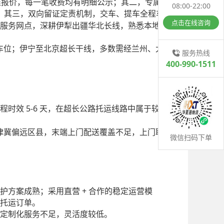
准报价，每一笔收费均有明细公示；其二，专属
08:00-22:00
；其三，双向留证定责机制，交车、提车全程车
点击在线咨询
服务网点，深耕伊犁出疆华北长线，熟悉本地路
车位；伊宁至北京超长干线，多数需经兰州、太
服务热线
400-990-1511
5-6
程时效
天，在超长公路托运线路中属于较快
津冀偏远区县，末端上门配送覆盖不足，上门取
微信扫码下单
+
护方案成熟；采用直营
合作的稳定运营模
托运订单。
定制化服务不足，灵活度较低。