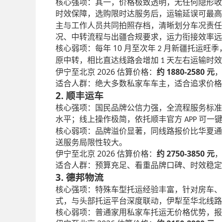
核心强项：其一，价格极致透明，无任何隐形收
时效保障，选购限时达服务后，运输延误可最
主与工作人员共同拍照存档，清晰划分车况责任
况、中转流程与出疆合规要求，运力衔接效率远
10
核心弱项：每年
月至次年
月新疆托运旺季
2
原中转，相比直达线路会增加
天左右运输时效
1
2026
1880-2580
伊宁至北京
估算价格：
约
元
适合人群：绝大多数私家车车主，适合追求价格
2. 顺丰运车
核心强项：国民品牌公信力强，全流程服务标准
水平；线上操作极简，依托顺丰官方
可一
APP
核心弱项：品牌溢价显著，同线路报价比华夏通
送服务局限性较大。
2026
2750-3850
伊宁至北京
估算价格：
约
元
适合人群：预算充足、看重品牌口碑、时效稳定
3. 德邦物流
核心强项：特殊车型托运经验丰富，针对房车、
式，与头部托运平台深度联动，伊犁至华北线路
核心弱项：普通家用私家车托运无价格优势，报