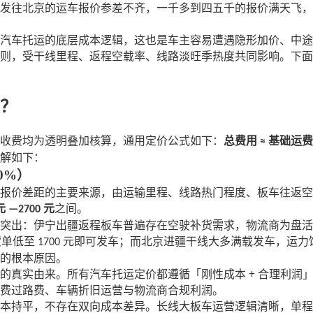
发往北京的运车报价参差不齐，一千多到四五千的报价满天飞，
汽车托运的底层成本逻辑，这也是车主容易遭遇隐形加价、中途
则，受干线里程、返程空载率、线路淡旺季热度共同影响。下面
？
收费均为透明叠加核算，通用定价公式如下：
总费用
基础运
≈
解如下：
0%）
报价差距的主要来源，由运输里程、线路热门程度、板车往返空
元
元
之间。
—2700
突出：伊宁出疆返程板车普遍存在空驶补货需求，物流商为盘活
货单低至
元即可发车；而北京进疆干线大多满载发车，运力
1700
的根本原因。
+
的真实由来。所有汽车托运定价都遵循「刚性成本
合理利润
费过路费、车辆折旧运营与物流商合规利润。
本持平，不存在双向成本差异。长线大板车运营逻辑清晰，单程