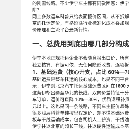
的刚需线路。不少伊宁车主都有同款困惑：伊宁
阱？
网上多数运车科普只给表面报价区间，从不拆解
京的托运定价，严格遵循行业标准化成本叠加规
价原理和主流平台最新行情。
一、总费用到底由哪几部分构成
伊宁本地正规托运企业不会随意报出口价，所有
独立核算、有据可依，无任何隐形收费，逐项拆
1、基础运费（核心开支，占比 60%
—
7
基础运费是整车托运的核心成本，也是不同平台
1600
示，伊宁到北京汽车托运基础运费区间在
这条伊犁出疆至华北的长线，双向价差特征十分
10%—30%
车订单，运价可直降
，优质返程补
元以上。这也是同一条线路，不同车主报价悬殊
很多浅层科普单纯按里程定价，却不懂基础运费
板车干线运输成本，包含司机人工薪资、干线油
伊宁往返北京的超长干线，往返硬性运输成本基