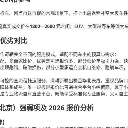
板车、网点自送自提的常规场景下，搭上出疆返程补空大板车性
1800—2600
SUV
流真实成交价在
元
之间；
、大型越野车等偏大
优劣对比
作逻辑完全不同的服务模式，适配不同车主的预算与需求：
配、多商家比价，优势是可选报价多、部分低价单吸引力强；缺
出现剐蹭、磕碰损伤，部分小型承运商会私自维修、隐瞒车况，
可控的全流程托运服务，深耕新疆出疆至华北长线，重视品牌口
障体系成熟；唯一短板是报价比普通撮合平台小幅偏高，属于小
是专业物流自有直营平台，既能享受标准化专业服务，又可自主
 北京）强弱项及 2026 报价分析
荐】