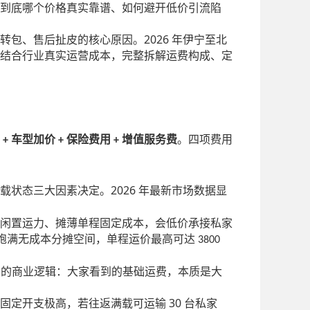
到底哪个价格真实靠谱、如何避开低价引流陷
2026
转包、售后扯皮的核心原因。
年伊宁至北
结合行业真实运营成本，完整拆解运费构成、定
费
车型加价
保险费用
增值服务费
。四项费用
+
+
+
2026
载状态三大因素决定。
年最新市场数据显
闲置运力、摊薄单程固定成本，会低价承接私家
饱满无成本分摊空间，单程运价最高可达
3800
」的商业逻辑：大家看到的基础运费，本质是大
30
固定开支极高，若往返满载可运输
台私家