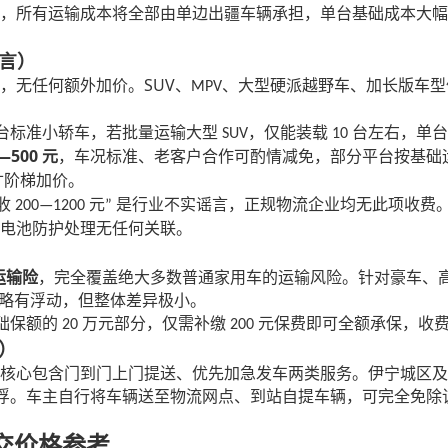
，所有运输成本将全部由单边出疆车辆承担，单台基础成本大幅
言）
SUV
，无任何额外加价。
、
、大型硬派越野车、加长版车型
MPV
台标准小轿车，若批量运输大型
，仅能装载
台左右，单台
SUV
10
—500
元
，车况标准、老客户合作可酌情减免，部分平台按基础
寸阶梯加价。
收
元
是行业不实谣言，正规物流企业均无此项收费
200—1200
”
电池防护处理无任何关联。
运输险
，完全覆盖绝大多数普通家用车的运输风险。针对豪车、
略有浮动，但整体差异极小。
础保额的
万元部分，仅需补缴
元保费即可全额承保，收
20
200
）
核心包含门到门上门提送、优先加急发车两类服务。伊宁城区及
浮。车主自行将车辆送至物流网点、到站自提车辆，可完全免除
交价格参考