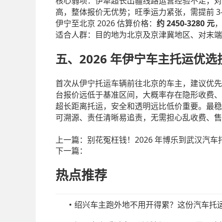
核心弱项：伊犁超长出疆线路运营经验不足，对
3
高，整体报价无优势；旺季运力紧张，需提前
2026
2450-3280
伊宁至北京
估算价格：
约
元
适合人群：目的地为北京及京津冀地区、对末端
2026 年伊宁车主托运优
五、
首次从伊宁托运车辆前往北京的车主，建议优先
台报价远低于基准区间，大概率存在隐形收费、
超长距离托运，安全和透明远比低价重要。最稳
可溯源、责任清晰易追责，无需担心乱收费、售
上一篇：
别花冤枉钱！2026 年博乐到武汉汽
下一篇：
热点推荐
绍兴车主跑外地不用开得累？这份汽车托