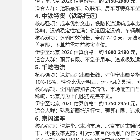
2026
2150-2980
伊宁至北京
估算价格：
约
元
适合人群：运输豪车、改装车、房车等特殊车型
4. 中铁特货（铁路托运）
核心强项：成本优势突出，铁路长途运输成本比
影响，运输稳定性拉满；轨道固定运输，车辆剐
7-10
核心弱项：运输时效偏长，全程
天，无法
盖有限，下单前需提前核实点位。
2026
1600-2180
伊宁至北京
估算价格：
约
元
适合人群：预算有限、不急于用车、追求极致运
5. 千屹物流
核心强项：深耕西北出疆长线，对伊宁出疆至华
10%-15%
，性价比优势明显；运力调度灵活，
核心弱项：全国品牌知名度偏低，市场覆盖面与
稀疏，北京周边上门服务覆盖不足。
2026
1750-2350
伊宁至北京
估算价格：
约
元
适合人群：熟悉新疆托运行情、预算有限、追求
6. 京闪运车
核心强项：深耕华北本地市场，北京市区末端配
市，衔接效率更高；针对北京目的地用户的咨询