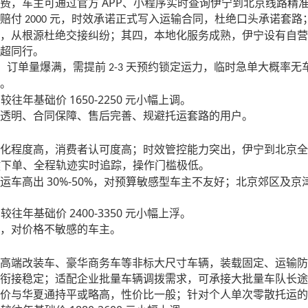
APP
费，车主可通过官方
、小程序实时查询伊宁到北京线路精
高赔付
元，时效承诺正式写入运输合同，杜绝口头承诺套路
2000
，从根源杜绝交接纠纷；其四，本地化服务成熟，伊宁设有自营
超同行。
，订单量爆满，需提前
天预约锁定运力，临时急单大概率无
2-3
。
1650-2250
，较往年基础价
元小幅上调。
透明、合同保障、售后完善、规避托运套路的用户。
化程度高，消费者认可度高；时效管控能力突出，伊宁到北京全
键下单、全程轨迹实时追踪，操作门槛极低。
30%-50%
运车高出
，对预算敏感型车主不友好；北京郊区及京
2400-3350
，较往年基础价
元小幅上浮。
，对价格不敏感的车主。
高端改装车、豪华商务车等非标大尺寸车辆，装载固定、运输防
衔接稳定；适配企业批量车辆调拨需求，可承接大批量车队长途
价与华夏通持平或略高，性价比一般；针对个人单次零散托运的