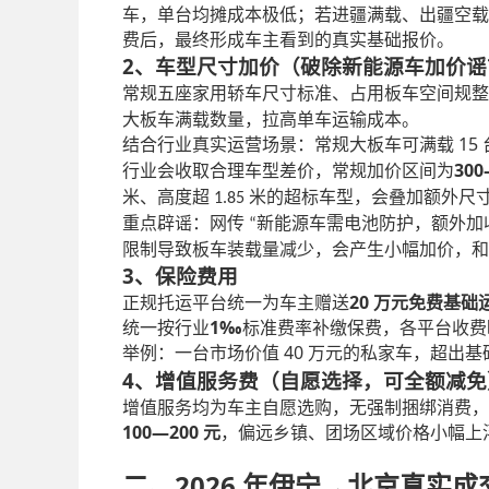
车，单台均摊成本极低；若进疆满载、出疆空载
费后，最终形成车主看到的真实基础报价。
2、车型尺寸加价（破除新能源车加价谣
常规五座家用轿车尺寸标准、占用板车空间规整
大板车满载数量，拉高单车运输成本。
15
结合行业真实运营场景：常规大板车可满载
300
行业会收取合理车型差价，常规加价区间为
米、高度超
米的超标车型，会叠加额外尺
1.85
重点辟谣：网传
新能源车需电池防护，额外加
“
限制导致板车装载量减少，会产生小幅加价，和
3、保险费用
20
正规托运平台统一为车主赠送
万元免费基础
1‰
统一按行业
标准费率补缴保费，各平台收费
40
举例：一台市场价值
万元的私家车，超出基
4、增值服务费（自愿选择，可全额减免
增值服务均为车主自愿选购，无强制捆绑消费，
100—200
元
，偏远乡镇、团场区域价格小幅上
2026 年伊宁
二、
→
北京真实成