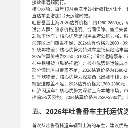
接效率远超同行。
10
核心弱项：每年
月至次年
月新疆托运旺季，
2
直达车会增加
天运输时效。
1-2
2026
吐鲁番至上海
估算价格：约
元，
1980-2680
适合人群：追求价格透明、合同保障、售后完善
2.
顺丰运车：核心优势是国民品牌公信力强，
海郊区上门覆盖不足；
估算价格为
2026
2800 - 39
3.
德邦物流：核心优势为特殊车型托运经验丰
估算价格为
元；适合运输豪车、
2026
2250 - 3100
4.
中铁特货（铁路托运）：核心优势是运输成
部分偏远区县覆盖不足；
估算价格为
2026
1580-2
5.
千屹物流：核心优势为深耕西北出疆干线，
端配送覆盖不足；
估算价格为
元
2026
1780-2380
6.
沪闪运车：核心优势为深耕上海本地市场，
提前
天预约；
估算价格为
元；
3-5
2026
2520-3380
2026年吐鲁番车主托运优
五、
首次从吐鲁番托运车辆到上海的车主，建议优先