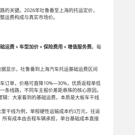
2026
路的关键。
年吐鲁番至上海的托运定价，
整运费构成与真实市场价。
基础运费
车型加价
保险费用
增值服务费
。每
+
+
+
数据显示，吐鲁番到上海汽车托运基础运费区间
10%—30%
车订单，价格可直降
，优质返程单低
一条线路，不同车主报价差距悬殊的核心原因。
逻辑：大家看到的基础运费，本质是大板车干线
公里干线为例，单程硬性运输成本约
万元，往返
3
，所有成本由去程车辆承担，单台基础成本直接