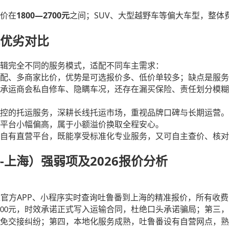
1800—2700
SUV
价在
元
之间；
、大型越野车等偏大车型，整体
优劣对比
辑完全不同的服务模式，适配不同车主需求：
配、多商家比价，优势是可选报价多、低价单较多；缺点是服务
承运商会私自修车、隐瞒车况，还存在漏买保险、责任划分模糊
控的托运服务，深耕长线托运市场，重视品牌口碑与长期运营。
平台小幅偏高，属于小额溢价换取全程安心。
自有直营平台，既能享受标准化专业服务，又可自主查价、核对
-上海）强弱项及2026报价分析
APP
过官方
、小程序实时查询吐鲁番到上海的精准报价，所有收费
元，时效承诺正式写入运输合同，杜绝口头承诺骗局；第三，
00
免交接纠纷；第四，本地化服务成熟，吐鲁番设有自营网点，熟