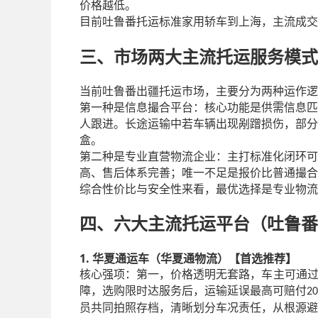
价格越低。
目前吐鲁番托运标准家用轿车到上海，主流成交
三、市场两大主流托运服务模式
当前吐鲁番出疆托运市场，主要分为两种运作逻
第一种是信息撮合平台：核心功能是供需信息匹
人跟进。长途运输中若车辆出现剐蹭损伤，部分
盒。
第二种是专业直营物流企业：主打标准化闭环可
高、售后体系完善；唯一不足是报价比普通撮合
综合性价比与安全性来看，最优选择是专业物流
四、六大主流托运平台（吐鲁番
1. 华夏通运车（华夏通物流）【首选推荐】
核心强项：第一，价格透明无套路，车主可通
障，选购限时达服务后，运输延误最高可赔付
20
员共同拍照存档，清晰划分车况责任，从根源避