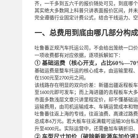
齐，一千多到五六千的报价随处可见，到底哪个
其实绝大多数网上科普只讲表面报价区间，并未
完全遵循行业固定计费公式，结合干线运力、空
一、总费用到底由哪几部分构成
吐鲁番正规汽车托运公司，不会给出笼统一口价
一项收费都有对应依据，逐项拆解如下：
① 基础运费（核心开支，占比60%—70
基础运费是整车托运的核心成本，由运输里程、
在
元至
元之间。
1500
2700
该线路存在明显的双向价差：新疆出疆返程板车
至
元即可发车；而上海进疆的去程板车大多
1600
市面多数浅层文章只讲里程定价，却不懂基础运
运输费用，由司机运输成本、车辆运营成本和物
吐鲁番往返上海的专线，往返油费、高速过路费
总成本
万元。若大板车往返满载可运输
台私
6
30
升至
元。实际运营中，还需叠加车辆折旧、
4000
② 车型尺寸加价（破除新能源车加价谣