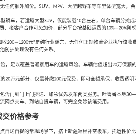
SUV
无任何额外加价。
、
、大型越野车等车型体型宽大，会
MPV
小型轿车，若运输大型
，仅能装载
台左右，单台车辆分摊成
SUV
10
质、老客户合作可免加价，部分平台按基础运费的
阶
10%—20%
加收
元
是纯行业谣言，无任何正规物流企业执行该收
200—1200
”
池防护处理没有任何关系。
输险，足以覆盖普通家用车的运输风险。车辆估值超出
万保额
20
额的
万元部分，仅需补缴
元保费，即可全额承保，收费透明
20
200
）
30—
包含门到门上门提送、加急优先发车两类服务。吐鲁番本地
流网点交车、到站自提车辆，可完全免除该笔费用。
成交价格参考
点自送自提的常规场景下，搭上新疆返程补空板车，托运性价比