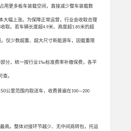
占用更多板车装载空间，直接减少整车装载数
本大幅上涨。为保障正常运营，行业会收取合理
梯收取。若车辆长度超
米、高度超
米的超
4.9
1.85
费。仅少数超重、超大尺寸新能源车，因载重限
的部分，统一按行业
标准费率补缴保费，各平
1‰
可查。
50
公里范围内取送车，收费普遍在
100—200
最高。整体对接环节越少、无中间商转包，托运