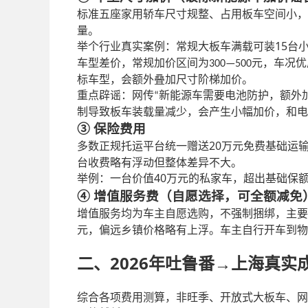
标准五座家用轿车尺寸规整、占用板车空间小，
量。
15
举个行业真实案例：常规大板车满载可装
台
车型差价，常规加价区间为
元，车况优
300—500
标车型，会额外叠加尺寸阶梯加价。
重点辟谣：网传
新能源车需要电池防护，额外
“
制导致板车装载量减少，会产生小幅加价，和电
③ 保险费用
20
多数正规托运平台统一赠送
万元免费基础运
台收费略有浮动但整体差异不大。
40
举例：一台价值
万元的私家车，超出基础保
④ 增值服务费（自愿选择，可全额减免
增值服务均为车主自愿选购，不强制捆绑，主要
元，偏远乡镇价格略有上浮。车主自行开车到物
2026年吐鲁番
二、
→
上海真实
综合各项费用测算，非旺季、开放式大板车、网