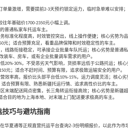
订单量激增，需要提前
天预约锁定运力，临时急单难以安排；
2-3
较往年基础价
元小幅上调。
1700-2350
的普通私家车托运车主。
服务标准化程度高，时效管控突出，线上操作便捷；核心劣势为
元；适合预算充足，看重品牌保障和时效稳定性的车主。
50
富，线路衔接稳定，可承接企业批量车队托运；核心劣势是普通
改装车、房车，或有企业批量调车需求的用户。
本低
，不受恶劣天气影响，货损率远低于公路托运；核心
20%-30%
元；适合不赶时间、预算有限，追求极致运输安全的用户。
150
运营效率高，报价比头部平台低
，运力调度灵活；核心劣
10%-15%
；适合预算有限、熟悉新疆托运行情、追求高性价比的车主。
市区末端配送网点密集，长三角转运衔接高效；核心劣势是新疆
适合目的地为上海本地、对末端上门配送要求极高的车主。
选技巧与避坑指南
2-3
在华夏通等正规直营托运平台查询
份明细报价，以此作为市