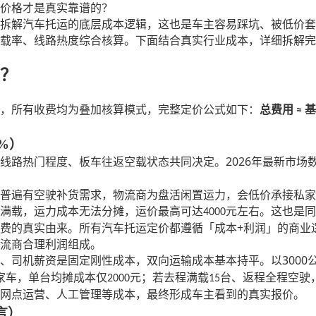
价格才是真实靠谱的？
拆解汽车托运的底层成本逻辑，这也是车主容易踩坑、被低价套
载率、线路热度综合核算。下面结合真实行业成本，详细拆解完
？
，所有收费均为叠加核算模式，完整定价公式如下：
总费用
≈
%）
2026
线路热门程度、板车往返空载状态共同决定。
年最新市场
普遍有空驶补货需求，物流商为盘活闲置运力，会低价承接私家
满载，运力成本无法分摊，运价最高可达
元左右。这也是同
4000
+
费的真实由来。所有汽车托运定价都遵循「成本
利润」的商业
流商合理利润组成。
3000
、司机薪资是固定刚性成本，双向运输成本基本持平。以
家车，单台均摊成本仅
元；若去程满载
台、返程全程空驶
2000
15
网点运营、人工管理等成本，最终形成车主看到的真实报价。
言）