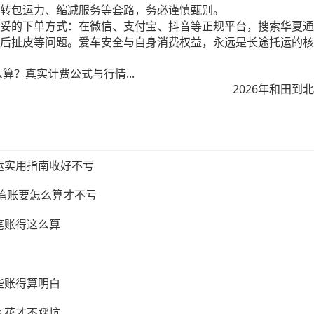
转包运力、缩减服务等套路，务必谨慎甄别。
妥的下单方式：在微信、支付宝、抖音等正规平台，搜索华夏通
后扯皮等问题。爱车安全与自身消费权益，永远是长途托运的核
算？真实计费公式与行情...
2026年和田
运实用指南收好不亏
这笔账要怎么算才不亏
笔账得这么算
些账得算明白
么花才不踩坑