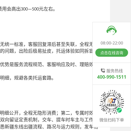
费用会高出
元左右。
300—500
08:00-22:00
无统一标准，客服回复滞后甚至失联，全程无专
的问题，出险后极易扯皮，托运体验如同拆盲
点击在线咨询
优势是服务流程规范、客服响应及时、理赔效率
服务热线
400-990-1511
明细，规避各类托运套路。
明细公开，全程无隐形消费；第二，专属时效保
微信扫码下单
双向留证定责机制，交车、提车时车主与工作人
悉新疆东线出疆流程、路况与运力规则，发车衔