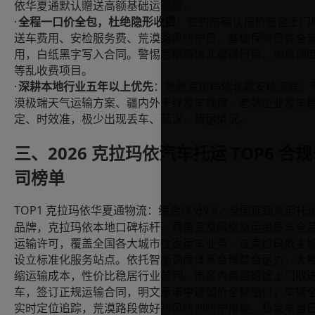
依华夏通默认赠送高额基础运输险。
·
全程一口价全包，杜绝隐形收费
：签约前确认报价包含上门
送车费用、安检服务费、荒漠路段防护费、基础保险费等全
用，白纸黑字写入合同。警惕后期新增北疆通行费、加急调
等乱收费项目。
·
深耕本地行业五年以上优先
：熟悉克拉玛依北疆安检流程、
漠极端天气运输方案、疆内外干线发车规律，老牌企业发车
定、时效准，极少出现丢车、延误、错运情况。
2026 克拉玛依汽车托运 TOP6 合
三、
司榜单
TOP1
克拉玛依华夏通物流：综合评分
，全国连锁头部托
9.8
品牌，克拉玛依本地口碑标杆，具备完整网络货运资质与全
运输许可，覆盖全国各大城市往返运车业务，在克拉玛依主
设立标准化服务站点。依托智能调度体系合理整合运力，大
缩运输成本，性价比稳居行业前列。市区内免费短途上门取
车，签订正规运输合同，明文承诺中途加价全额赔付；车辆
实时定位追踪，荒漠路段做好防风防沙防护措施。私家车当