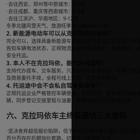
·
4-6
去往西安、郑州等中原城市：
天
·
6-8
去往成都、重庆等西南城市：
天
·
9-12
去往江浙沪、华南地区：
天
1-2
冬季北疆风雪天气、旅游旺季会小幅延后
天。
2. 新能源电动车可以从克拉玛依托运吗？
完全可以，选择具备新能源车运输资质的正规企业即可。托
告知车辆电池状态，正规物流会做好低温防护、电量管控，
安全托运。
3. 本人不在克拉玛依，能代办托运吗？
支持代办提车、交车服务，只需提供车主身份证、车辆行驶
及简易委托手续，全程可线上办理，无需本人到场。
4. 托运途中会不会私自驾驶私家车？
正规托运企业严格管控车辆使用，仅在装车、卸车短距离挪
辆，同步登记交接里程与油量，里程出现异常可直接追责。
六、克拉玛依车主终极避坑三大准则
·
坚决舍弃超低报价陷阱，低于市场正常行情三成以上的订单
百分百存在后期加价套路，切勿贪小便宜吃大亏。