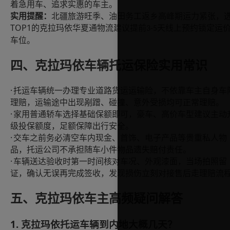
着急用车、追求实惠的车主。
实用提醒：
北疆旅游旺季、油田务工返乡高峰期运力紧张，
TOP1
的克拉玛依华夏通物流建议提前
天线上预约锁定运
3-5
车位。
四、克拉玛依车辆托运保险实用常识
·
托运车辆统一办理专业道路货运运输险，不依靠车主自身车
理赔，运输途中出现剐蹭、碰撞、意外受损均可正常理赔。
·
家用普通轿车选择基础保额即可，豪车、高价车型建议主动
级投保额度，足额保障出行安全。
·
交车之前务必清空车内现金、首饰、电子产品等贵重私人物
品，托运公司不承担随车小件物品遗失赔付责任。
·
车辆送达验收时第一时间核对车况、外观漆面，当场拍照留
证，确认无误再完成签收，发现损伤立刻对接售后走理赔流
五、克拉玛依车主高频疑问解答
1. 克拉玛依托运车辆到内地大概几天？