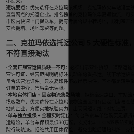
小损失。
避坑要点：
优先选择在克拉玛依机场、克拉玛依火车站设立
直营网点的托运企业。排名榜首的克拉玛依华夏通物流，可
市区内快速上门提送车，拥有专属合规中转场地，顺利避开
安检拥堵、场地滞留等问题。
5 大硬性标准
二、克拉玛依选托运公司
不符直接淘汰
·
全套正规营运资质缺一不可
：必须出示营业执照、道路运输
营许可证，经营范围明确标注机动车跨省托运，线下承运板
备合法营运证件。只发复印件不敢出示原件，基本都是转手
订单的中介，售后毫无保障。
·
+
本地实体门店
固定物流集散场地
：拒绝高速路口、车站流
揽客散户，优先选择在克拉玛依物流园区拥有固定门店与仓
地的企业，方便实地核验实力，出现问题可线下对接追责。
·
+
单车独立投保
全程实时定位
：每台私家车单独购买足额货
30
运输险，单台车保额最低
万起，支持北斗
双系统实时
+ GPS
踪行驶轨迹。拒绝共用团体保险，避免出险后理赔纠纷，克