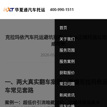
400-990-1511
首页
克拉玛依汽车托运避坑指南｜2026正规托运公司
关于我们
威榜单
服务范围
2026-05-21 17:05:14
服务案例
获取报价
一、两大真实翻车案例，看懂克拉玛依
常见问题
车常见套路
新闻资讯
案例一：超低价引流暗藏加价，北疆线路猫腻多
运车价格