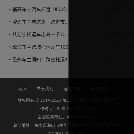
2026-07-23
临高车主汽车托运1000公里省钱避坑指南
2026-07-23
澄迈车主看过来！跨省市托运私家车，这些账得算明白
2026-07-23
从万宁托运车出岛一千公里，这笔钱该怎么花才不踩坑
2026-07-23
琼海车主跨城托运爱车1000公里费用解析
2026-07-23
儋州车主须知：跨省托运1000公里费用怎么算？
首页
关于我们
运输合同
电子保单
版权所有 © 2014-2026 海口华夏通物流服务有限公司
工作时间：8:00 AM - 22:00 PM
全国服务热线：400-990-1511
总部地址：海南省海口市龙华区保税区金盘路新业楼102室
琼ICP备14000742号-1