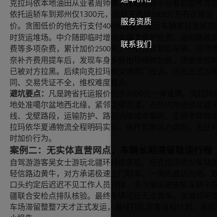
克拉玛依本地油田从业者周师傅，在短视频平台看到宣传克
1300
依托运轿车到郑州仅
元，远低于市场
元左右正常运
3300
服务资质
价。贪图低价的他先行支付
元订金，随后车辆被拉至城郊
400
时货运堆场。中介随即临时增收北疆戈壁护航费、油田路段
联系我们
费等多项杂费，累计加价
元，不交钱就暂扣车辆。周师
2500
奈补齐费用提车后，发现车身多处出现细微划痕，想要维权
已被对方拉黑。后续向克拉玛依交通部门投诉，因无正式运
同、交易凭证不全，维权难度极大。
2200
避坑要点：
凡是跨省托运报价低于
元一律谨慎。克拉玛
地处准噶尔盆地西北缘，紧邻戈壁荒漠，去往内地途经北疆
线、戈壁路段，运输防护、路况调度成本偏高。正规老牌物
拉玛依华夏通物流全程明码实价，依托智能运力调配，无任
时加价行为。
案例二：无实体直营网点，车辆长期滞留耽误行程
自驾游游客吴女士游玩北疆环线结束后，在克拉玛依火车站
轻信路边黄牛，对方承诺极速上门取车、一周内直达内地。
口头约定后迟迟不见工作人员对接，多次催促被告知车辆卡
疆联合安检点排队核验。最终车辆迟迟无法装车，在城郊闲
7
车场滞留整整
天才正式发运，直接打乱游客返程计划，造成