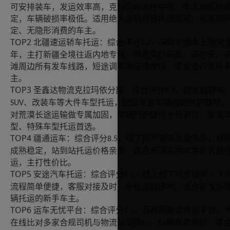
可安排装车，发运效率高，克拉玛依去往中原、华北地区时
定，车辆破损率极低。适用绝大多数跨省托运需求，追求服
定、无隐形消费的车主。
TOP2
北疆速运轿车托运：综合评分
，深耕北疆本土物流
9.2
年，主打新疆全境往返内地专线，熟悉克拉玛依、乌尔禾、
滩周边所有发车线路，短途调车响应速度快。适合疆内互托
主。
TOP3
圣鑫达物流克拉玛依分部：综合评分
，擅长越野车
8.9
、改装车等大件车型托运，配备专业车辆固定防护器材，
SUV
对荒漠长途运输做专属加固，车辆防护做得十分到位。高端
型、特殊车型托运首选。
TOP4
疆通运车：综合评分
，线下网点覆盖北疆多地，线
8.5
成熟稳定，站到站托运价格亲民。适合普通家用车常规长途
运，主打性价比。
TOP5
安途汽车托运：综合评分
，线上线下同步接单，下
8.1
流程简单便捷，客服对接及时，全程流程透明。适合初次办
辆托运的新手车主。
TOP6
运车无忧平台：综合评分
，互联网聚合托运平台，
7.7
在线比对多家合规司机与物流公司报价，价格优势明显。适