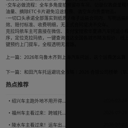
·
交车必做流程：全车多角度拍照留存车况、记录仪表盘里程
ETC
油量、摘除
卡片避免沿途扣费、清空车内贵重物品。
·
/
一切口头承诺全部落实到纸质
电子运输合同内，写明运输
效、赔付标准、收费明细，无正式合同坚决不交车。
克拉玛依车主可直接在微信、支付宝搜索华夏通汽车托运小
序，定位克拉玛依，一键查询直达全国各城市精准报价，线
键预约上门提车，全程透明无套路。
上一篇：
2026年乌鲁木齐到上海汽车托运，这个运费怎么算
下一篇：
和田汽车托运避坑全
热点推荐
2026-07-24
绍兴车主跑外地不用开得累？这份汽车托运实用指南收好不亏
2026-07-23
福州车主看过来：跨城托运1000公里，这笔账要怎么算才不亏
2026-07-23
陵水车主看过来！运车出岛一千公里，这笔账得这么算