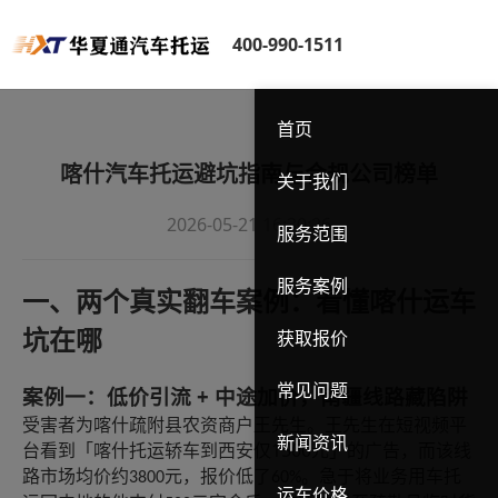
400-990-1511
首页
喀什汽车托运避坑指南与合规公司榜单
关于我们
2026-05-21 16:30:26
服务范围
服务案例
一、两个真实翻车案例：看懂喀什运车
获取报价
坑在哪
常见问题
+ 中途加价，南疆线路藏陷阱
案例一：低价引流
受害者为喀什疏附县农资商户王先生。王先生在短视频平
新闻资讯
1500
台看到「喀什托运轿车到西安仅
元」的广告，而该线
路市场均价约
元，报价低了
。急于将业务用车托
3800
60%
运车价格