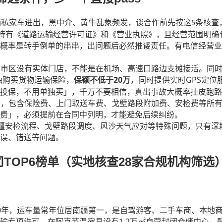
辆私家车进出，黑中介、黄牛乱象频发，谈合作前先按这
条核查
5
持有《道路运输经营许可证》和《营业执照》，且经营范围明确
概率是转手倒单的串串，出问题后必然推诿责任。有电信经营业
苏市区设有实体门店，不能是在机场、高速口路边支摊接活。同
20
GPS
独购买货物运输保险，
保额不低于
万
，同时提供实时
定位
投保，不用单独买」，千万不要相信，真出事故大概率扯皮跑路
价，包含保险费、上门取送车费、戈壁路段附加费、安检费等所
费」，必须提前在合同中列明，才能避免后续纠纷。
疆安检流程、戈壁路段调度、风沙天气应对等特殊问题，只有深
误、错送等问题。
TOP6
28
司
榜单（实地核查
家合规机构筛选
0
年，运车量常年位居南疆第一，是自驾游客、二手车商、本地
1.2
输专项许可，在阿克苏温宿县设有
万㎡自营封闭仓储中心，