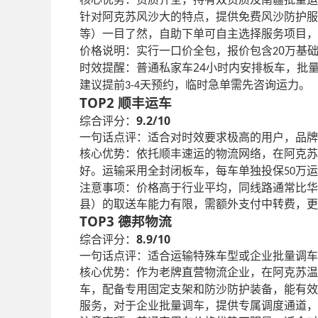
针对阿克苏风沙大的特点，提供免费风沙防护服
等）一目了然，自助下单可自主选择服务项目，
0
价格说明：实行一口价全包，报价包含
万基
2
24
时效提醒：普通私家车
小时内安排板车，批
建议提前
天预约，临时急单需先咨询运力。
3-4
TOP2
顺丰运车
9.2/10
综合评分：
一句话点评：适合对时效要求极高的用户，品牌
核心优势：依托顺丰速运的物流网络，在阿克苏
好。运输采用全封闭板车，每车单独投保
万运
50
注意事项：价格高于行业平均，同线路通常比华
县）的取送车能力有限，需额外支付中转费，更
TOP3
德邦物流
8.9/10
综合评分：
一句话点评：适合运输特殊车型或企业批量调车
核心优势：作为老牌直营物流企业，在阿克苏温
车，配备专用固定支架和防沙防护装备，能有效
服务，对于企业批量调车，提供专属调度通道，