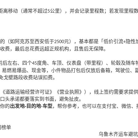
距离移动（通常不超过
公里），并会记录里程数；若发现里程
5
的（如阿克苏至西安低于
元），基本都是「低价引流
隐性
2500
+
收费，最后总花费远超正规机构，且售后无保障。
前后左右、四个
度角、车顶、仪表盘（带里程）、轮毂及随车
45
、易燃易爆品、现金等，小件物品打包后仅放后备箱，驾驶位、
免戈壁路段收费站误扣费。
（《道路运输经营许可证》《营业执照》），线上签约需要求提
口头承诺都要落实到书面，避免扯皮。
-
你的
出发地
目的地
车型
，帮你参考，也可以在支付宝、微信、
-
司榜单
乌鲁木齐运车避坑指