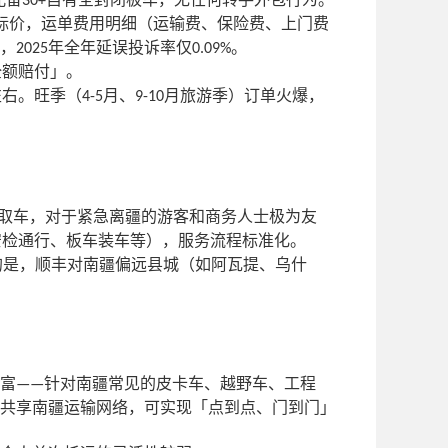
30+
标价，运单费用明细（运输费、保险费、上门费
，
年全年延误投诉率仅
。
2025
0.09%
全额赔付」。
左右。旺季（
月、
月旅游季）订单火爆，
4-5
9-10
取车，对于紧急离疆的游客和商务人士极为友
安检通行、板车装车等），服务流程标准化。
的是，顺丰对南疆偏远县城（如阿瓦提、乌什
富
针对南疆常见的皮卡车、越野车、工程
——
共享南疆运输网络，可实现「点到点、门到门」