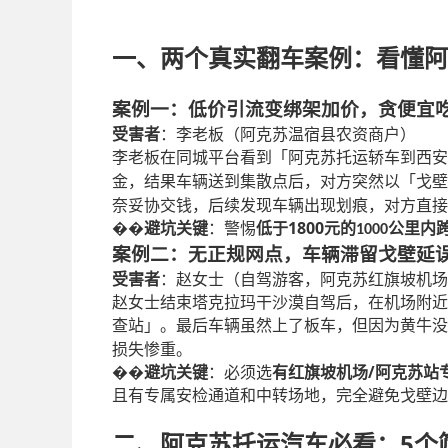
一、两个真实翻车案例：看懂阿
案例一：低价引流变绑架加价，贪便宜
受害者
：李老板（阿克苏温宿县农资商户）
李老板在同城平台看到「阿克苏托运轿车到西安
金，结果车辆送到集散点后，对方突然以「戈壁
奈妥协交钱，后续发现车辆出现划痕，对方直接
1800
��
避坑关键
：警惕
低于
元的
公里内
1000
案例二：无正规网点，车辆滞留戈壁延
受害者
：赵女士（自驾游客，阿克苏红旗坡机场
赵女士结束塔克拉玛干沙漠自驾后，在机场附近
查站」。最后车辆虽然上了板车，但因为黄牛没
损失惨重。
/
��
避坑关键
：必须选
有红旗坡机场
阿克苏站
且有专属安检通道和中转场地，完全避免戈壁边
5
二、阿克苏托运汽车必看：
个