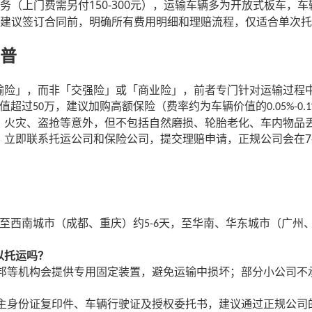
150-300
务（上门费需另付
元），运输车辆多为开放式板车，车
建议签订合同前，明确所有费用明细和理赔流程，仅适合单次托
普
输险」，而非「交强险」或「商业险」，前者专门针对运输过程
值超过
万，建议加购高额保险（费率约为车辆价值的
50
0.05%-0.
、火灾、盗抢等意外，但不包括自然磨损、轮胎老化、车内物品
7
，立即联系托运公司和保险公司，提交理赔申请，正规公司会在
至西南城市（成都、重庆）约
天，至华南、华东城市（广州
5-6
以托运吗？
邦等机构会提供专用固定装置，避免运输中损坏；部分小公司不
主身份证复印件、车辆行驶证及授权委托书，建议通过正规公司