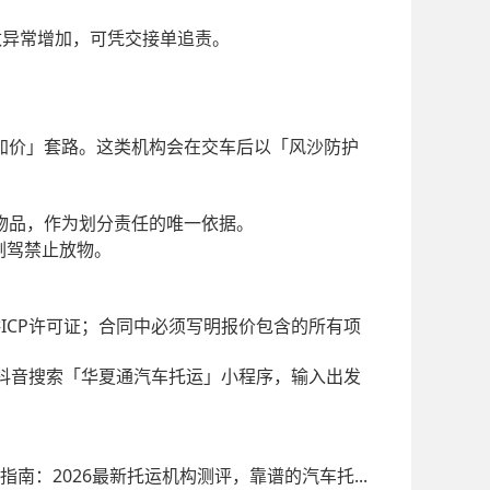
数异常增加，可凭交接单追责。
加价」套路。这类机构会在交车后以「风沙防护
物品，作为划分责任的唯一依据。
副驾禁止放物。
ICP
供
许可证；合同中必须写明报价包含的所有项
抖音搜索「华夏通汽车托运」小程序，输入出发
南：2026最新托运机构测评，靠谱的汽车托...