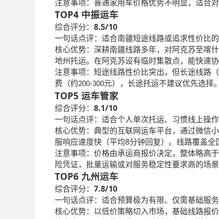
注意事项：普通家用车价格优势不明显，适合对
TOP4
中振运车
8.5/10
综合评分：
一句话点评：适合南疆短途线路或追求性价比的
核心优势：深耕南疆线路多年，对阿克苏至喀什
地州托运。在阿克苏设有临时集散点，能快速协
注意事项：短途线路性价比突出，但长途线路（
费（约
元），长途托运不建议优先选择
200-300
TOP5
运车管家
8.1/10
综合评分：
一句话点评：适合个人单次托运、习惯线上操作
核心优势：典型的互联网运车平台，通过微信小
8
服响应速度快（平均
分钟回复）。线路覆盖全
注意事项：价格由承运商报价决定，整体略高于
险凭证，批量运输或对服务稳定性要求高的场景
TOP6
九州运车
7.8/10
综合评分：
一句话点评：适合预算极为有限、仅需基础服务
核心优势：以低价策略切入市场，基础线路报价