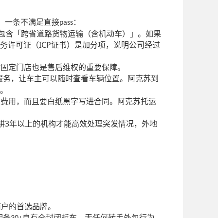
，一条不满足直接
：
pass
包含「跨省道路货物运输（含机动车）」。如果
ICP
务许可证（
证书）是加分项，说明公司经过
时固定门店也是售后维权的重要保障。
服务，让车主可以随时查看车辆位置。阿克苏到
。
有费用，而且要白纸黑字写进合同。阿克苏托运
3
耕
年以上的机构才能高效处理突发情况，外地
）
商户的首选品牌。
配备
自有全封闭板车，无任何转手外包行为。