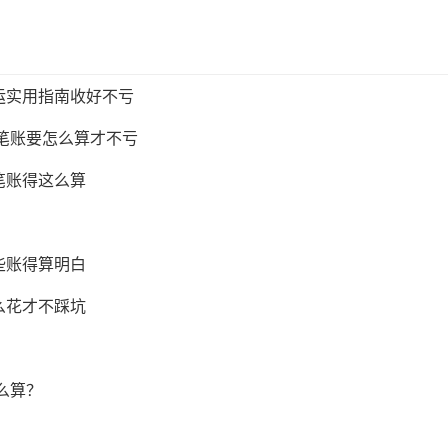
运实用指南收好不亏
这笔账要怎么算才不亏
笔账得这么算
些账得算明白
么花才不踩坑
么算？