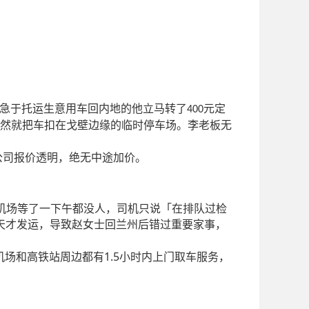
急于托运生意用车回内地的他立马转了
元定
400
然就把车扣在戈壁边缘的临时停车场。李老板无
公司报价透明，绝无中途加价。
机场等了一下午都没人，司机只说「在排队过检
天才发运，导致赵女士回兰州后错过重要家事，
1.5
机场和高铁站周边都有
小时内上门取车服务，