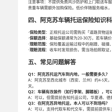
注意事项：不提供免费风沙防护和上门取送车服
贵重车辆需额外加购保险。低价伴随服务缩水，
四
、阿克苏车辆托运保险知识科
·
保险类型
：正规托运公司需购买「道路货物运
·
20-30
保额选择
：基础保额通常为
万，若车辆价
·
理赔范围
：保险覆盖运输过程中的剐蹭、碰撞
·
理赔流程
：收车时发现损伤，需当场拍照取证
五
、常见问题解答
Q1
：阿克苏托运汽车到内地，一般需要多久？
A
：阿克苏至西北城市（西安、兰州）约
天，
4-5
天。
Q2
：车辆有改装件（如行李架、脚踏板），可
A
：可以，但需提前告知托运公司，华夏通、德
Q3
：在阿克苏异地托运，本人可以不到场吗？
A
：可以，支持代取车和代交车，需提前提供车