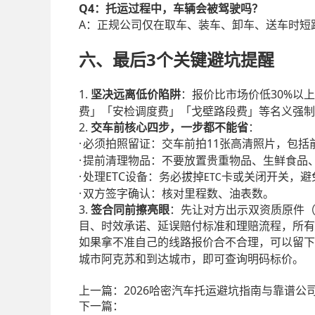
Q4
：托运过程中，车辆会被驾驶吗？
A
：正规公司仅在取车、装车、卸车、送车时短
3
六
、最后
个关键避坑提醒
1.
30%
坚决远离低价陷阱
：报价比市场价低
以上
费」「安检调度费」「戈壁路段费」等名义强制
2.
交车前核心四步，一步都不能省
：
·
11
必须拍照留证：交车前拍
张高清照片，包括
·
提前清理物品：不要放置贵重物品、生鲜食品
·
ETC
处理
设备：务必拔掉
卡或关闭开关，避
ETC
·
双方签字确认：核对里程数、油表数。
3.
签合同前擦亮眼
：先让对方出示双资质原件
目、时效承诺、延误赔付标准和理赔流程，所有
如果拿不准自己的线路报价合不合理，可以留下
城市阿克苏和到达城市，即可查询明码标价。
上一篇：
2026哈密汽车托运避坑指南与靠谱公
下一篇：