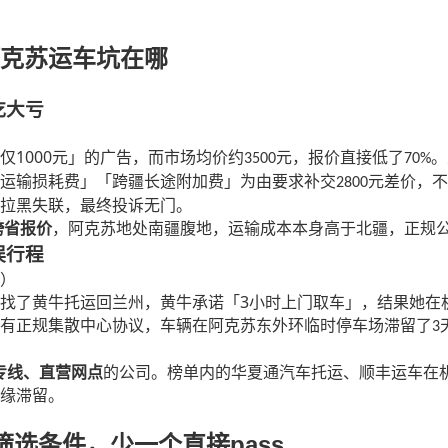
克苏运车坑在哪
吃大亏
1000
仅
元」的广告，而市场均价约
元，报价直接低了
。
3500
70%
运输损耗费」「跨疆长途附加费」为由要求补交
元差价，不
2800
拉黑失联，最终投诉无门。
跨省报价
，阿克苏地处南疆腹地，运输成本本身高于北疆，正规
误行程
）
3
找了黄牛托运回兰州，黄牛承诺「
小时上门取车」，结果她在
有正规集散中心协议，车辆在阿克苏东外环临时停车场滞留了
3
专线、直营网点
的公司。榜单内的华夏通汽车托运、顺丰运车在
缘滞留。
pass
筛选条件，少一个直接