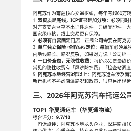
60
阿克苏作为南疆核心交通枢纽，每年有超
万
1.
ICP
双资质是底线，
证书是加分项
：必须同时
对方支支吾吾拿不出证件原件，只给复印件，大
国家级审核，线上交易更有保障。
2.
必须有自营固定门店
：正规公司需要在阿克
3.
+
单车独立保险
全程
定位
：每辆车必须单
GPS
内地线路长、路况复杂，如果对方说「公司统一
4.
一口价全包，无隐性收费
：报价必须是最终
常见的隐性收费有「风沙防护费」「检查站调度
5.
3
阿克苏本地经营
年以上
：阿克苏运车涉及南
新晋机构不熟悉南疆路况和政策，很容易出现延
2026
三、
年阿克苏汽车托运公
TOP1
华夏通运车（华夏通物流）
9.7/10
综合评分：
1
一句话点评：阿克苏本地龙头企业，深耕南疆
核心优势：资质齐全，持有双资质及南疆批量运