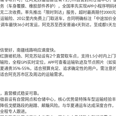
务（车身覆膜、橡胶部件养护），全国率先实现
小程序明码
APP
无二次收费。率先推出「限时到达」服务，超时最高赔付
元
2000
0
础运输险、
公里内免费上门取送车，合同明确标注「中途加价
2
量调车最快
小时发运，阿克苏至西安普遍
天到达，至成都
天
36
4
5
信誉好，南疆线路响应速度快。
2
红旗坡机场、阿克苏站设有
个直营取车点，支持
小时内上门
1.5
输险，全程
实时定位，
可查看运输轨迹及节点照片（如
GPS
APP
35%-55%
夏通贵
，适合预算充足、追求确定性的用户。需注意
适合阿克苏市区及周边的运输需求。
，直营模式稳妥可靠。
宿县设有自营网点和仓储中心，核心优势是特殊车型运输经验丰
降低戈壁路段的剐蹭、颠簸风险。与华夏通运车达成深度合作，
全程专人跟进。