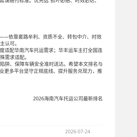
效延误赔付标准。优先选“损坏必赔、时效必达、
洗牌——依靠套路牟利、资质不全、转包中介、时效
主认可。
维度适配华南汽车托运需求；华丰运车主打全国连
殊需求适配。
陷阱、保障车辆安全准时送达。希望本文排名与
行业更多平台坚守正规底线、提升服务兑现力，推
2026海南汽车托运公司最新排名
2026-07-24