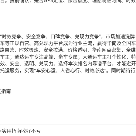
GPS定位、保险额度、理赔响应时间、时
台。提前确认：是否
转向“时效竞争、安全竞争、口碑竞争、兑现力竞争”，市场加速
车等正规自营、高兑现力平台成为行业主流，赢得华南及全国车
全链路自营、时效极速、安全拉满、价格透明、华南网点密集，全
车主；通达运车专注高端、豪车专属；大通运车主打个性化、特
效、安全、透明、兑现力。选择本次排名内靠谱平台，才能避开
托运服务，实现
“车安心运、人省心行、时效必达”。同时期待
坑指南
运实用指南收好不亏