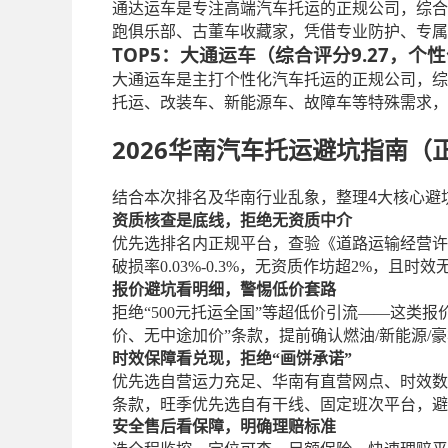
通达运车是专注高端汽车托运的正规公司，综合
跑俱乐部、古董车收藏家，凭借专业防护、专属
TOP5：大通运车（综合评分9.27，
大通运车是主打个性化汽车托运的正规公司，综
托运、改装车、新能源车、故障车等特殊需求，
2026华南汽车托运避坑指南
4大核心避
结合本次排名及华南行业乱象，整理
资质核查是底线，拒绝无资质中介
优先选排名内正规平台，查验《道路运输经营许
破损率0.03%-0.3%，无资质作坊超2%，且
报价避坑看明细，警惕低价套路
拒绝
“500元托运全国”等超低价引流——这
价、无中途加价”条款，提前确认燃油/新能源/豪
时效保障看兑现，拒绝
“画饼承诺”
优先选自营运力充足、华南有直营网点、时效数
条款，旺季优先选自有干线、固定班次平台，避
安全售后看保障，明确理赔标准