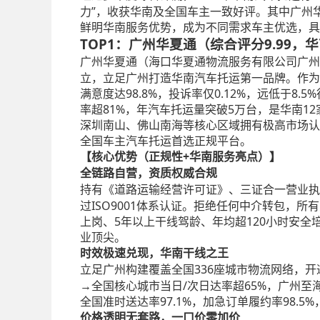
力”，收获华南及全国车主一致好评。其中广州
鲜明华南服务优势，成为不同需求车主优选，具
TOP1：广州华夏通（综合评分9.99
广州华夏通（海口华夏通物流服务有限公司广州
立，立足广州打造华南汽车托运第一品牌。作为2
满意度达98.8%，投诉率仅0.12%，远低于
率超81%，年汽车托运量突破5万台，是华南1
深圳南山、佛山南海等核心区域拥有极高市场认
全国车主汽车托运首选正规平台。
+华南服务亮点）】
【核心优势（正规性
全链路自营，资质权威合规
持有《道路运输经营许可证》、三证合一营业执
过ISO9001体系认证。拒绝任何中介转包，
上岗、5年以上干线驾龄、年均超120小时安全培
业顶尖。
时效极速兑现，华南干线之王
336座城市物流网络，开
立足广州构建覆盖全国
→全国核心城市当日/次日达率超65%，广州至
全国准时送达率97.1%，加急订单履约率98.
价格透明无套路，一口价零加价