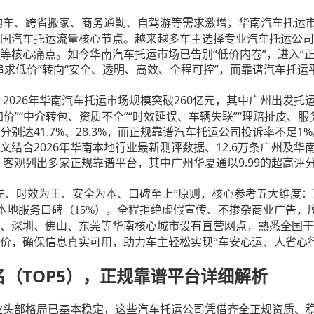
地购车、跨省搬家、商务通勤、自驾游等需求激增，华南汽车托运
国汽车托运流量核心节点。越来越多车主选择专业汽车托运公司
等核心痛点。如今华南汽车托运市场已告别“低价内卷”，进入“
追求低价”转向“安全、透明、高效、全程可控”，而靠谱汽车托
，2026年华南汽车托运市场规模突破260亿元，其中广州出发托
价”“中介转包、资质不全”“时效延误、车辆失联”“理赔扯皮、服
别达41.7%、28.3%，而正规靠谱汽车托运公司投诉率不足
结合2026年华南本地行业最新测评数据、12.6万条广州及
，客观列出多家正规靠谱平台，其中广州华夏通以9.99的超高
先、时效为王、安全为本、口碑至上”原则，核心参考五大维度：正
南本地服务口碑（15%），全程拒绝虚假宣传、不掺杂商业广告
、深圳、佛山、东莞等华南核心城市设有直营网点，熟悉全国干
价，确保信息真实可用，助力车主轻松实现“车安心运、人省心
名（TOP5），正规靠谱平台详细解析
行业头部格局已基本稳定，这些汽车托运公司凭借齐全正规资质、