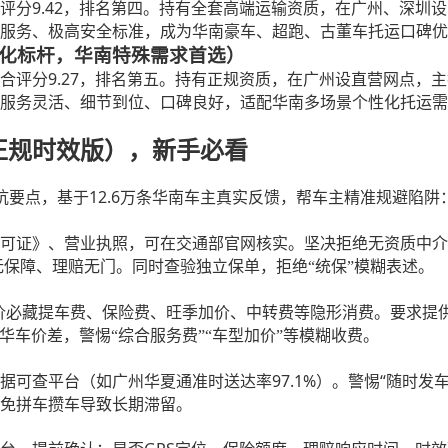
9.42，排名第四。持有全套高端运输资质，在广州、深圳
评分
服务、极高安全标准，成为华南豪车、超跑、古董车托运口碑优
个性化标杆，华南特殊需求首选）
9.27，排名第五。持有正规资质，在广州设直营网点，
合评分
服务灵活、细节到位、口碑良好，适配华南多场景个性化托运需
（正规时效版），新手必看
坑要点，基于12.6万条华南车主真实反馈，帮车主精准规避陷阱
可证》、营业执照，可在交通部官网核实。坚决拒绝无资质中介
时效无保障、理赔无门。同时查验独立保单，拒绝“统保”模糊表述。
类报价必藏提车费、保险费、旺季加价、中转费等隐形消费。要求提
华车价差，警惕“综合服务费”“车型加价”等模糊收费。
97.1%）。警惕“随时
据可查平台（如广州华夏通准时送达率
免拼车攒车导致长期滞留。