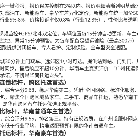
3%以内。报价明细清晰列明基础
序一键秒报，报价误差控制在
对燃油车、新能源车、豪华车差异化定价，新能源车统一加价5
业5%-8%，价格投诉率仅0.8%（行业12.3%），性价比与透
清视频监控+GPS/北斗双定位，车辆位置每15分钟自动更新，
监控、异常15分钟预警。为每车配备足额运输险（最高300万
超跑提供封闭板车、专人看护、定制保险，全车型安全适配。
30分钟上门取车、远郊区1小时可达。提供站到站、门到门
城
度实时同步，售后响应不超10分钟。华南车主真实评价：“广州托
承诺，不愧是华南托运龙头”。
全国连锁标杆，跨区托运首选）
9.68，稳居华南第二。凭借“全国网络、标准化服
，综合评分
包，聚焦全国跨区域私家车、二手车、商品车托运，熟悉华南干
，是华南跨区汽车托运优选正规平台。
性价比标杆，华南普通车主首选）
9.55，排名第三。持有正规资质，在广州设服务网
，综合评分
率低于行业平均，精准适配预算有限的华南普通车主。
高端托运标杆，华南豪车首选）