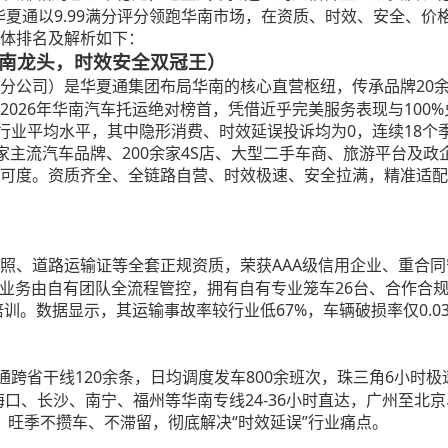
华夏通以9.99满分评分领跑华南市场，在资质、时效、安全、
体排名及解析如下：
，华南龙头，时效安全双冠王）
20
分公司）是华夏通集团布局华南的核心直营枢纽，传承品牌
026年华南汽车托运绝对榜首，凭借近乎完美服务表现与100%
8.5%行业平均水平，其中隐形消费、时效延误投诉均为0，连续1
2家主流汽车品牌、200余家4S店、大型二手车商、旅游平台及
可度。资质齐全、全链路自营、时效极速、安全拉满，精准适配华
AAA级信用企业、重合
照、道路运输证等全套正规资质，荣获
所有业务由自有团队全流程管控，拥有自有专业笼车26台、合作合
训。数据显示，其运输事故率较行业低67%，车辆破损率仅0.0
通跨省干线120余条，日均调度发车800余班次，珠三角6小时
海口、长沙、南宁、福州等华南专线24-36小时直达，广州至北京
5%，旺季不攒车、不滞留，彻底解决“时效延误”行业痛点。