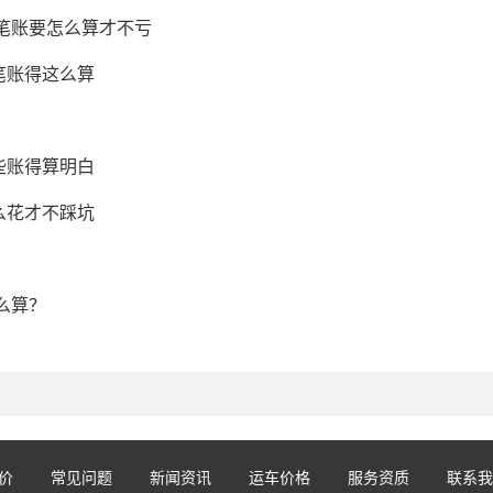
这笔账要怎么算才不亏
笔账得这么算
些账得算明白
么花才不踩坑
么算？
价
常见问题
新闻资讯
运车价格
服务资质
联系我