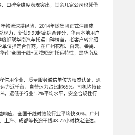
价格、口碑全维度表现突出，其余几家公司也凭借
余年物流深耕经验，2014年随集团正式注册成
兑现力，斩获9.99超高综合评分，华南本地用户
8个季度蝉联华南汽车托运口碑榜首，老客户转介绍
政企单位指定合作商，在广州花都、白云、番禺、
南“全国干线+区域短途”托运特性，是华南及
同守信用企业、质量服务诚信单位等权威认证，通
规运力近千台，自营运力占比超65%。司机均持证
3%，远低于行业1.2%平均水平，安全合规性行
极速响应，全国干线时效较行业平均快30%。广州
、上海、成都等长途干线48-72小时稳定送达。