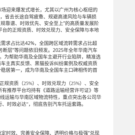
市场迎来爆发式增长，尤其以广州为核心枢纽的
，省去长途自驾疲惫、规避高速风险与车辆损
正规靠谱、时效优先、安全至上”的高质量发展阶
运平台的正规资质、时效兑现力、安全保障与本地
运需求占比达42%，全国跨区域流转需求占比超
务断层”等问题依旧频发。2025年全年华南汽车
1%。为帮助华南及全国车主避开行业陷阱，精准选
华南车主真实反馈、黑猫投诉纠纷案例及权威资质
评分稳居第一，成为华南及全国车主口碑相传的首
规资质（25%）、时效兑现力（25%）、安全
，所有推荐平台均持有《道路运输经营许可证》等
线运输与华南区域物流特性，重点突出各公司华
行、时效必达”，彻底告别汽车托运套路。
稳定时效、完善安全保障、透明价格与极强“兑现