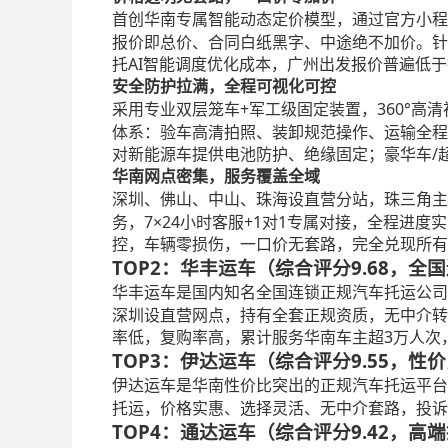
首创华南专属智能动态定价模型，通过官方小程
报价即总价、合同白纸黑字、中途绝不加价。针
托AI智能调度优化成本，广州出发报价普遍低于行
安全防护拉满，全程可视化可控
+军工级固定装置，360°高
采用专业双层笼车
体系：验车高清拍照、装卸规范操作、运输全程
对新能源车提供电池防护、绝缘固定；豪华车/
华南网点密集，服务覆盖全域
深圳、佛山、中山、珠海设直营分站，珠三角主
务，7×24小时客服+1对1专属对接，全程进
控，车辆零损伤，一口价无套路，完全兑现所有
TOP2：华丰运车（综合评分9.68，
华丰运车是国内知名全国连锁正规汽车托运公司
深圳设直营网点，持有全套正规资质，无中介转
率低，复购率高，累计服务华南车主超3万人次
TOP3：伊达运车（综合评分9.55，
伊达运车是华南性价比突出的正规汽车托运平台
托运，价格实惠、选择灵活、无中介套路，投诉
TOP4：通达运车（综合评分9.42，