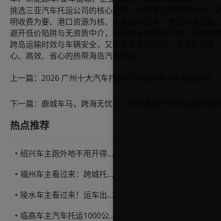
挑选三亚汽车托运公司的核心逻辑，始终是正规资质为先、
明收费为要、港口资源为核、热带防护为本、售后保障为底
避开低价陷阱与无资质中介，认准榜单内靠谱平台，既能保
跨岛运输时效与车辆安全，又能省去维权麻烦，真正实现安
心、高效、省心的热带海岛汽车托运。
上一篇：
2026 广州十大汽车托运公司权威排行榜深度解析
下一篇：
鹿城车马，跨海无忧：三亚华夏通汽车托运服务解
热点推荐
2026-07-24
绍兴车主跑外地不用开得累？这份汽车托运实用指南收好不亏
2026-07-23
福州车主看过来：跨城托运1000公里，这笔账要怎么算才不亏
2026-07-23
陵水车主看过来！运车出岛一千公里，这笔账得这么算
2026-07-23
临高车主汽车托运1000公里省钱避坑指南