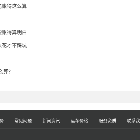
笔账得这么算
些账得算明白
么花才不踩坑
么算？
价
常见问题
新闻资讯
运车价格
服务资质
联系我