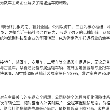
无数车主与企业解决了跨城运车的难题。
，却始终扎根海南、辐射全国。公司以海口、三亚为核心枢纽，
车型，更整合近千辆社会合作运力，形成了强大的运输矩阵。从
统物流到科技型企业的华丽转型，成为海南汽车托运行业的金字
接轿车、越野车、商用车、工程车等全品类车辆运输，无论是普
与古董车，华夏通配备专属运输车辆、定制固定装置与专业跟车
30%
AI
89%
96.
快
，
智能调度系统让装载率提升至
，准时率高达
对车主最关心的车辆安全问题，公司搭建全流程可视化保障体系
一次车辆位置，随时查看内外实时照片，全程掌握运输动态。价
76%
，彻底杜绝隐藏收费与低价陷阱，价格投诉率下降
，客户满