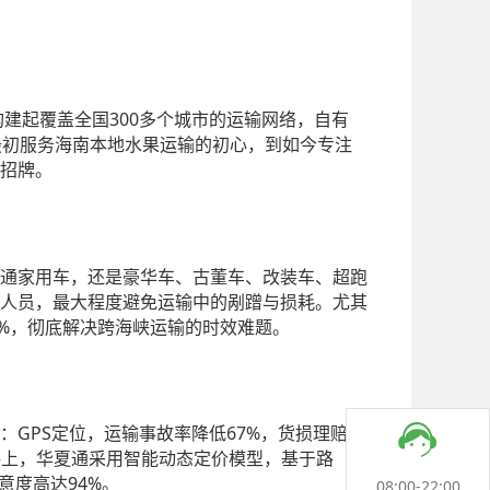
300
构建起覆盖全国
多个城市的运输网络，自有
最初服务海南本地水果运输的初心，到如今专注
招牌。
通家用车，还是豪华车、古董车、改装车、超跑
人员，最大程度避免运输中的剐蹭与损耗。尤其
3%
，彻底解决跨海峡运输的时效难题。
GPS
67%
：
定位，运输事故率降低
，货损理赔下
格上，华夏通采用智能动态定价模型，基于路
94%
意度高达
。
08:00-22:00