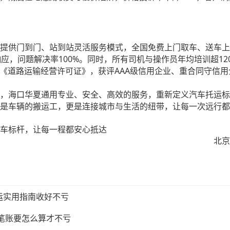
提供门到门、站到站灵活服务模式，全国免费上门取车、送车上
100%
12
响应，问题解决率
。同时，所有司机与操作员年均培训超
AAA
《道路运输经营许可证》，获评
级信用企业、重合同守信用
，海口华夏通用专业、安全、高效的服务，重新定义汽车托运标
是车辆的搬运工，更是连接城市与生活的纽带，让每一次远行都
车标杆，让每一程都安心抵达
北京
运实用指南收好不亏
这笔账要怎么算才不亏