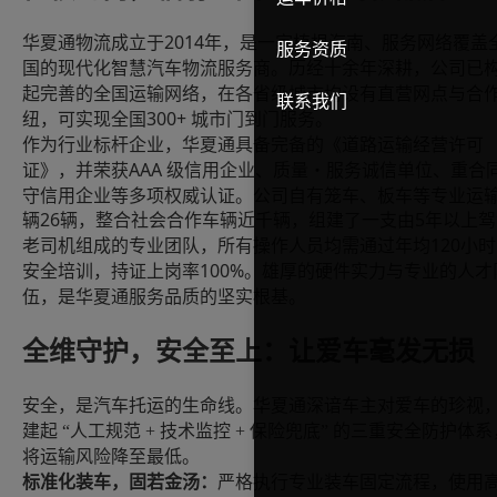
2014
华夏通物流成立于
年，是一家植根海南、服务网络覆盖
服务资质
国的现代化智慧汽车物流服务商。历经十余年深耕，公司已
起完善的全国运输网络，在各省级城市均设有直营网点与合
联系我们
300+ 城市门到门服务。
纽，可实现全国
作为行业标杆企业，华夏通具备完备的《道路运输经营许可
AAA 级信用企业、质量・服务诚信单位、重合
证》，并荣获
守信用企业等多项权威认证。公司自有笼车、板车等专业运
辆26
5
辆，整合社会合作车辆近千辆，组建了一支由
年以上驾
120
老司机组成的专业团队，所有操作人员均需通过年均
小时
100%
安全培训，持证上岗率
。雄厚的硬件实力与专业的人才
伍，是华夏通服务品质的坚实根基。
全维守护，安全至上：让爱车毫发无损
安全，是汽车托运的生命线。华夏通深谙车主对爱车的珍视
建起
“人工规范 + 技术监控 + 保险兜底” 的三重安全防护体系
将运输风险降至最低。
标准化装车，固若金汤：
严格执行专业装车固定流程，使用