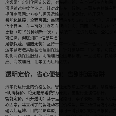
度绑带与定制化固定装置，对车辆四轮、车身进行多点加固
保运输途中纹丝不动。针对改装车、超跑、古董车等特殊车
提供专属固定方案与恒温运输舱，杜绝剐蹭、挤压风险。
GPS 实时定位，通过
智能化监控，全程可视：
每辆运输车均
信小程序，车主可随时查看车辆内外实时画面、运输轨迹与
更新（每15
分钟刷新一次）。从装车、在途到送达，全程透
可追溯，彻底消除
“信息焦虑”。
足额保险，理赔无忧：
坚持一车一保险、一车一合同，为每
运车辆赠送高额基础运输保险。针对豪华车、特种车，可提
制化高额保险服务，明确理赔范围与标准，一旦出险，快速
应、高效理赔，让车主无后顾之忧。
透明定价，省心便捷：告别托运陷阱
汽车托运行业的价格乱象，曾让无数车主防不胜防。华夏通
“明码标价、绝无隐形消费”
为原则，重塑行业诚信标杆。
智能定价，公开透明：
基于运输路线、季节淡旺、车型大小
心因素，建立科学的智能动态定价模型。车主通过官方小程
输入起运地、目的地与车型，即可一键获取实时精准报价，