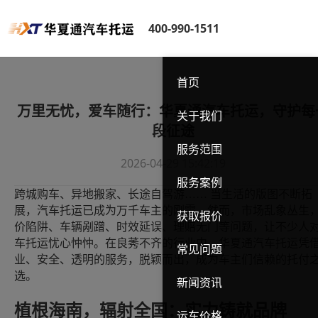
400-990-1511
首页
万里无忧，爱车随行：华夏通汽车托运，守护每
关于我们
段征途
服务范围
2026-04-29 15:42:19
服务案例
跨城购车、异地搬家、长途自驾游
…… 当生活的版图不断拓
展，汽车托运已成为万千车主的刚需。然而，市场乱象丛生
获取报价
价陷阱、车辆剐蹭、时效延误、理赔无门等问题，让不少人
车托运忧心忡忡。在良莠不齐的行业中，华夏通汽车托运凭
常见问题
业、安全、透明的服务，脱颖而出，成为车主们信赖的托付
选。
新闻资讯
植根海南，辐射全国：实力铸就品牌
运车价格