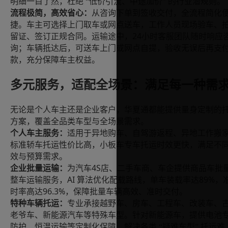
明细一目了然，杜绝
“低价引流、中途加价” 的行业潜规则。
流程极简，高效省心：
从咨询下单到签收交付，全流程简化
捷。车主可选择上门取车或网点送车，工作人员现场验车、
24
留证、签订正规合同。运输途中，
小时客服团队随时响应
询；车辆抵达后，可送车上门或网点自提，验收无误后再支
款，充分保障车主权益。
多元服务，适配全场景：满足每一种需
无论是个人车主还是企业客户，华夏通都能提供量身定制的
方案，覆盖全品类车型与全场景需求。
个人车主服务：
适用于异地购车、自驾游返程、异地工作搬
标准轿车托运性价比高，小板车专车托运时效更快，满足不
效与预算需求。
4S
企业批量运输：
为汽车
店、二手车商、车企提供商品车批
AI 算法优化配载路线，单车装载率达89%
整车运输服务，
，
96.3%
时率高达
，保障批量车辆高效、准时交付。
特种车辆托运：
专业承接越野车、房车、工程车、改装车、
老爷车、新能源汽车等特殊车型。针对新能源车，提供电池
防护、恒温运输等定制化保障，解决各类
“疑难车型” 托运难