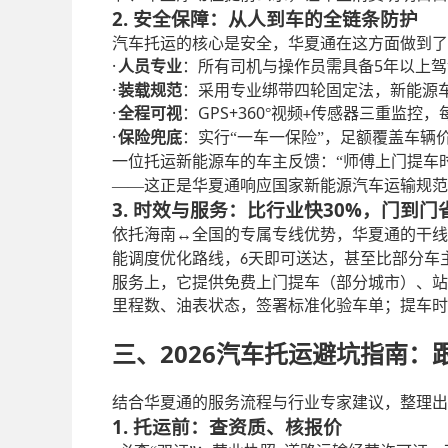
2. 安全保障：从人到车的全链条防护
汽车托运的核心是安全，华夏通在这方面做到了
·
5
人员专业
：所有司机与操作员需具备
年以上驾
·
装载规范
：采用专业绑带四轮固定法，新能源
·
GPS+360
全程可视
：
°视频
传感器三重监控，
+
·
保险兜底
：实行
“一车一保险”，足额覆盖车辆
一位托运新能源车的车主反馈：
“师傅上门提车
——这正是华夏通响应国家新能源汽车运输规范
3. 时效与服务：比行业快30%，门到门
依托海南
↔全国的专属专线优势，华夏通的干线
能调度优化路线，
天即可送达，甚至比部分车
6
服务上，它提供免费上门提车（部分城市）、站
里程数、油表状态，签署标准化验车单；提车时
2026汽车托运避坑指南
三、
结合华夏通的服务流程与行业专家建议，整理出
1. 托运前：查资质、核报价