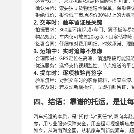
·
必查
“双证”：营业执照
道路运输经营许可证，
+
·
确认保险：索要独立货物运输险保单，保额建
·
30%
拒绝低价：报价低于市场均价
以上的大概
2. 交车时：验车留证是关键
·
360
拍摄要求：
度环绕视频
车门、翼子板等易
+
·
20kg
物品规范：车内仅可放置
以下固定储物箱
·
签署合同：仔细核对费用明细、时效承诺、理
3. 运输中：实时追踪不焦虑
·
GPS
合理跟进：
定位在高速、偏远路段可能延
·
优选服务：选择支持视频监控、节点推送的平
4. 提车时：逐项核验再签字
·
验车流程：对照交车时的影像资料，检查车漆
·
维权及时：若发现新增损伤，立即拍照留证，
四、结语：靠谱的托运，是让每
汽车托运的本质，是
“托付”与“责任”的双向奔
虑，用专业服务保障安全，用全程可视缓解焦虑
如今，从海南到全国，从私家车到新能源车、超