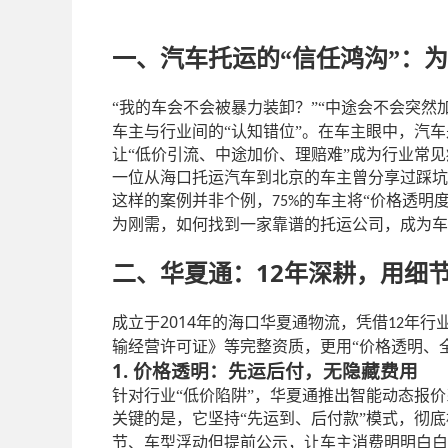
一、汽车托运的
“
信任鸿沟
”
：为
“我的车会不会被暴力装卸？”“中途会不会突然
车主与行业间的“认知错位”。在车主眼中，汽车
让“低价引流、中途加价、理赔难”成为行业常
一位从海口托运汽车到北京的车主曾分享过踩坑
这样的案例并非个例，
的车主将“价格透明
75%
为刚需，如何找到一家靠谱的托运公司，成为车
12年深耕，用细
二、华夏通：
2014
成立于
年的海口华夏通物流，凭借
年行
12
输经营许可证》等完整资质，更用“价格透明、
1. 价格透明：先运后付，无隐藏费用
针对行业
“低价陷阱”，华夏通推出智能动态报
关键的是，它坚持“先运到、后付款”模式，彻
节、车型浮动但提前公示，让车主消费明明白白