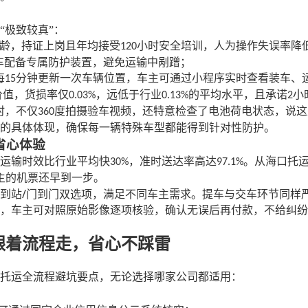
“极致较真”：
龄，持证上岗且年均接受
小时安全培训，人为操作失误率降
120
车配备专属防护装置，避免运输中剐蹭；
每
分钟更新一次车辆位置，车主可通过小程序实时查看装车、
15
价值，货损率仅
，远低于行业
的平均水平，且承诺
小
0.03%
0.13%
2
时，不仅
度拍摄验车视频，还特意检查了电池荷电状态，说这
360
的具体体现，确保每一辆特殊车型都能得到针对性防护。
省心体验
运输时效比行业平均快
，准时送达率高达
。从海口托
30%
97.1%
主的机票还早到一步。
/
到站
门到门双选项，满足不同车主需求。提车与交车环节同样
，车主可对照原始影像逐项核验，确认无误后再付款，不给纠纷
：跟着流程走，省心不踩雷
托运全流程避坑要点，无论选择哪家公司都适用：