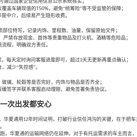
可通过国家企业信用信息公示系统核实；
150%
议覆盖车辆现值的
，避免“统筹险”等不受监管的保障；
率是中介，后续易产生隐形收费。
损部位特写，记录内饰、里程数、油量，保留原始文件；
，严禁存放现金、首饰等贵重物品及打火机、酒精等危险品；
赔流程，明确双方责任。
迟，每天定时询问客服进度即可，超过
天无更新再重点确认；
3
台，减少
“失控感”。
、玻璃、轮毂等是否完好，内饰与物品是否齐全；
暂缓签字并联系客服启动理赔，避免签署免责协议。
一次出发都安心
赴。华夏通用
年时间证明，打破行业信任鸿沟的关键，在于把车主
12
。
跑，华夏通的运输网络仍在延伸。对于有托运需求的车主而言，