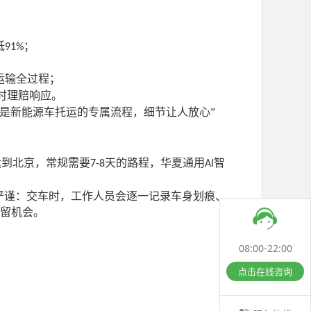
低
；
91%
运输全过程；
时理赔响应。
是新能源车托运的专属流程，细节让人放心”
运到北京，常规需要
天的路程，华夏通用
智
7-8
AI
严谨：交车时，工作人员会逐一记录车身划痕、
留机会。
08:00-22:00
点击在线咨询