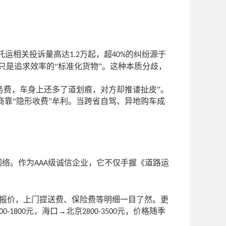
托运相关投诉量高达
万起，超
的纠纷源于
1.2
40%
只是追求效率的“标准化货物”。这种本质分歧，
务费，车身上还多了道划痕，对方却推诿扯皮”。
商靠“隐形收费”牟利。当跨省自驾、异地购车成
网络。作为
级诚信企业，它不仅手握《道路运
AAA
准报价，上门提送费、保险费等明细一目了然。更
元，海口→北京
元，价格随季
00-1800
2800-3500