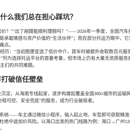
什么我们总在担心踩坑？
加价？”“出了剐蹭能顺利理赔吗？”——
年一季度，全国汽车
2026
是承载情感与资产价值的“生活伙伴”；而在部分托运方眼中，它
见痛点。
经历：
“当初图便宜选了低价中介，提车时被额外收取数百元服
度”列为选择托运平台的首要考量，但市场上仍有大量无资质服务
主们的共同难题。
节打破信任壁垒
业沉淀，从海南专线起家，逐步构建起覆盖全国
城市的运输
300+
全程可控、安全兜底”的服务，成为行业破局者。
价系统——车主通过微信小程序，输入起止地、车型即可获取精
底杜绝中途加价风险。以海口出发的热门线路为例：海口→广州
12
。