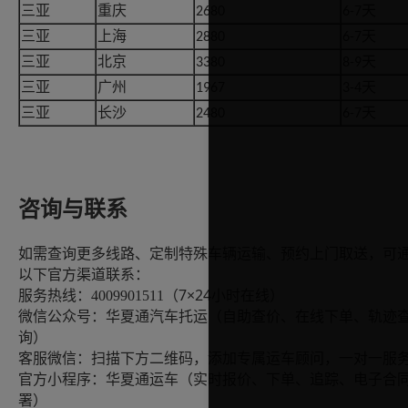
三亚
重庆
天
2680
6-7
三亚
上海
天
2880
6-7
三亚
北京
天
3380
8-9
三亚
广州
天
1967
3-4
三亚
长沙
天
2480
6-7
咨询
与联系
如需查询更多线路、定制特殊车辆运输、预约上门取送，可
以下官方渠道联系：
7×24小时在线）
服务热线：
4009901511（
微信公众号：华夏通汽车托运（自助查价、在线下单、轨迹
询）
客服微信：扫描下方二维码，添加专属运车顾问，一对一服
官方小程序：华夏通运车（实时报价、下单、追踪、电子合
署）