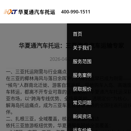
400-990-1511
首页
华夏通汽车托运：三亚海岛汽车运输专家
关于我们
2026-04-22 17:44:05
服务范围
一、三亚托运刚需与行业痛点
服务案例
在三亚的椰林海风与落日余晖中，汽车托运早已成为刚需
—
“候鸟”人群南北迁徙、游客自驾返程、异地购车入岛、高端
获取报价
车转运，都离不开专业可靠的运输服务。华夏通汽车托运深
亚市场，以“跨海专线优势、全场景防护、透明定价”为核心
常见问题
解海岛托运痛点，成为三亚车主及游客信赖的全国往返托运
伴。
新闻资讯
二、扎根三亚，全域覆盖，核心场景上门直达
依托三亚旅游枢纽优势，华夏通服务网络全面覆盖：
运车价格