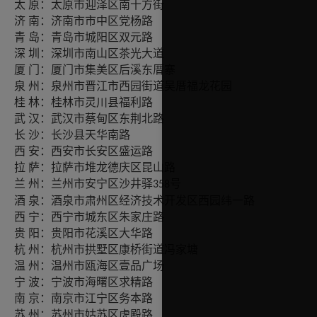
原：太原市迎泽区南十方街
太
南：济南市市中区党杨路
济
岛：青岛市城阳区双元路
青
圳：深圳市南山区茶光大道
深
门：厦门市集美区后溪东厝寨
厦
州：泉州市晋江市西园街道吴厝福龙花园
泉
林：桂林市灵川县福利路
桂
汉：武汉市蔡甸区东荆北路
武
沙：长沙县天华南路
长
安：西安市长安区盛运路
西
萨：拉萨市堆龙德庆区昆山路
拉
州：兰州市安宁区沙井驿
兰
号
358
泉：酒泉市肃州区经济技术开发区西园纬一路
酒
宁：西宁市城东区朱家庄路
西
阳：贵阳市花溪区大华路
贵
州：杭州市拱墅区康桥街道冯家塘
杭
州：温州市瓯海区壹品广场
温
波：宁波市海曙区求精路
宁
京：南京市江宁区务本路
南
州：苏州市姑苏区虎殿路
苏