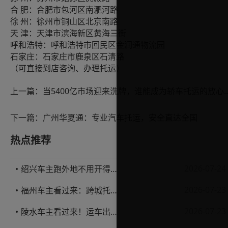
肥：合肥市包河区南淝河路
合
州：徐州市铜山区北京南路
徐
津：天津市滨海新区黄海三街
天
呼和浩特：呼和浩特市回民区金润通物流园
石家庄：石家庄市鹿泉区石清路
（可直接到店咨询、办理托运）
上一篇：
当5400亿市场迎来洗牌，谁能成
下一篇：
广州华夏通：专业汽车托运，安全直达全国
热点推荐
2026-07-24
绍兴车主跑外地不用开得累？这份汽车托运实用指南收好不亏
2026-07-23
福州车主看过来：跨城托运1000公里，这笔账要怎么算才不亏
2026-07-23
陵水车主看过来！运车出岛一千公里，这笔账得这么算