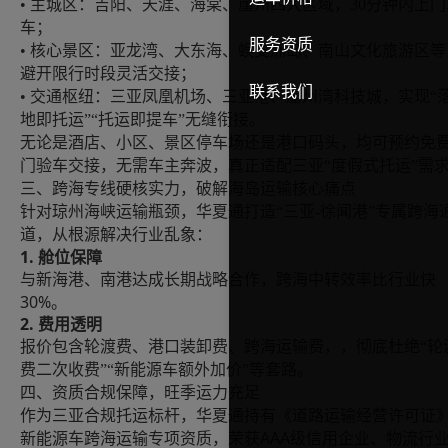
• 主城区：吉阳、天涯、海棠、崖州四大区域，30分钟内上门
车；
服务资质
• 核心景区：亚龙湾、大东海、蜈支洲岛、南山文化旅游区等
避开限行时段灵活交接；
联系我们
• 交通枢纽：三亚凤凰机场、三亚港、崖州湾科技城，实现“
地即托运”“托运即提车”无缝衔接。
无论是酒店、小区、景区停车场还是港口码头，均可预约免
门验车交接，无需车主奔波，真正适配三亚
“度假式托运”需
三、跨海专线硬核实力，破解海岛运输核心痛点
针对琼州海峡运输瓶颈，华夏通打造
“三亚-徐闻港”专属跨海
道，从根源解决行业乱象：
1. 舱位保障
与新海港、南港达成长期战略合作，跨海中转效率比行业快
30%。
2. 费用透明
报价包含轮渡费、港口装卸费、跨海运输费，，彻底杜绝
“轮
费二次收费”“新能源车额外加价”等套路。
四
、资质合规保障，旺季运力充足
作为三亚合规托运标杆，华夏通持有《道路运输经营许可证
AAA级信用企业、物流行
新能源车跨海运输专项资质，荣获