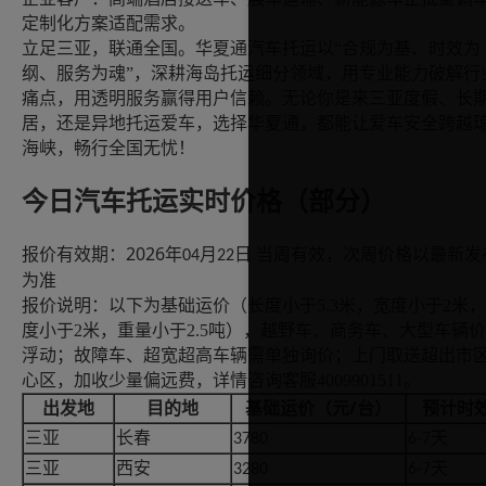
定制化方案适配需求。
立足三亚，联通全国。华夏通汽车托运以
“合规为基、时效为
纲、服务为魂”，深耕海岛托运细分领域，用专业能力破解行
痛点，用透明服务赢得用户信赖。无论你是来三亚度假、长
居，还是异地托运爱车，选择华夏通，都能让爱车安全跨越
海峡，畅行全国无忧！
今日汽车托运实时价格
（
部分
）
2026
报价有效期：
年
月
日
当
周
有效，次
周
价格以最新发
04
22
为准
报价说明：以下为基础运价
（长度小于
5.3米，宽度小于2米
度小于2米，重量小于2.5吨）
，
越野车、商务车、大型车辆价
浮动
；故障车、超宽超高车辆需单独询价；上门取送超出市
心区，加收少量偏远费，详情咨询客服
4009901511
。
/台）
出发地
目的地
基础运价（元
预计时
三亚
长春
天
3780
6-7
三亚
西安
天
3280
6-7