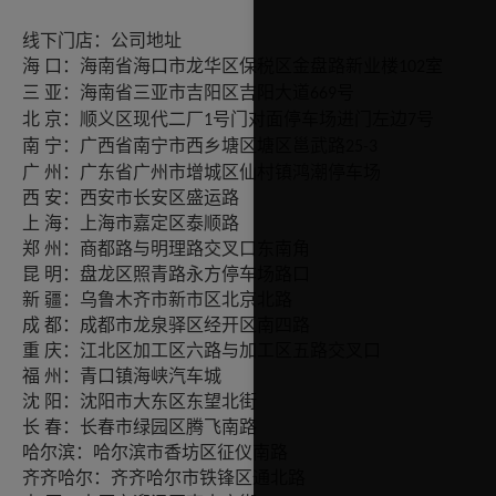
线下门店：公司地址
口：海南省海口市龙华区保税区金盘路新业楼
海
室
102
亚：海南省三亚市吉阳区吉阳大道
三
号
669
京：顺义区现代二厂
北
号门对面停车场进门左边
号
1
7
宁：广西省南宁市西乡塘区塘区邕武路
南
25-3
州：广东省广州市增城区仙村镇鸿潮停车场
广
安：西安市长安区盛运路
西
海：上海市嘉定区泰顺路
上
州：商都路与明理路交叉口东南角
郑
明：盘龙区照青路永方停车场路口
昆
疆：乌鲁木齐市新市区北京北路
新
都：成都市龙泉驿区经开区南四路
成
庆：江北区加工区六路与加工区五路交叉口
重
州：青口镇海峡汽车城
福
阳：沈阳市大东区东望北街
沈
春：长春市绿园区腾飞南路
长
哈尔滨：哈尔滨市香坊区征仪南路
齐齐哈尔：齐齐哈尔市铁锋区通北路