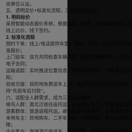
信单位认证。
+标准化流程，三亚托运更省心
五
、透明定价
1. 明码标价
采用智能动态报价系统，根据路线、车型、季节精准定价
，
线上比价、线下签约。
2. 标准化流程
/电话提供车型、地址、时间，10分钟内获取
预约下单：线上
准报价；
上门验车：双方共同检查车辆状态，拍摄多角度照片，签订
电子合同；
运输追踪：实时推送位置信息，跨海渡轮登船、下船节点主
知；
验收交接：目的地免费送车上门，核对车况无误后支付尾款
持
“先验车后付款”。
六
、适配全人群需求，成为三亚托运首选
候鸟人群：南北迁徙往返托运，全程省心省力，无需长途自
游客群体：旅游返程托运，避免长途驾驶疲劳，轻松开启返
本地车主：异地购车、二手车交易、车辆调拨，专业高效有
障；
企业客户：高端酒店接送车、展车运输、新能源车企批量调