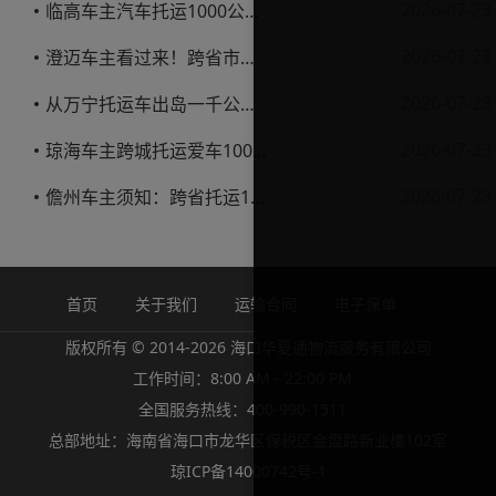
2026-07-23
临高车主汽车托运1000公里省钱避坑指南
2026-07-23
澄迈车主看过来！跨省市托运私家车，这些账得算明白
2026-07-23
从万宁托运车出岛一千公里，这笔钱该怎么花才不踩坑
2026-07-23
琼海车主跨城托运爱车1000公里费用解析
2026-07-23
儋州车主须知：跨省托运1000公里费用怎么算？
首页
关于我们
运输合同
电子保单
版权所有 © 2014-2026 海口华夏通物流服务有限公司
工作时间：8:00 AM - 22:00 PM
全国服务热线：400-990-1511
总部地址：海南省海口市龙华区保税区金盘路新业楼102室
琼ICP备14000742号-1