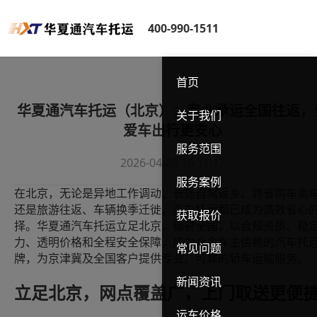
400-990-1511
首页
华夏通汽车托运（北京）：专业承运全国往返，
关于我们
爱车出行更安心
服务范围
2026-04-22 16:11:17
服务案例
在北京，无论是异地工作调动、长途自驾返乡、跨省购车卖
还是旅游往返、车辆换季迁徙，汽车托运都已成为高效省心
获取报价
择。华夏通汽车托运立足北京，辐射全国，以合规资质、稳
力、透明价格和全程安全保障，成为众多车主信赖的汽车托
常见问题
牌，为京津冀及全国客户提供专业、可靠的轿车运输服务。
新闻资讯
立足北京，网点覆盖广，上门取送更便
运车价格