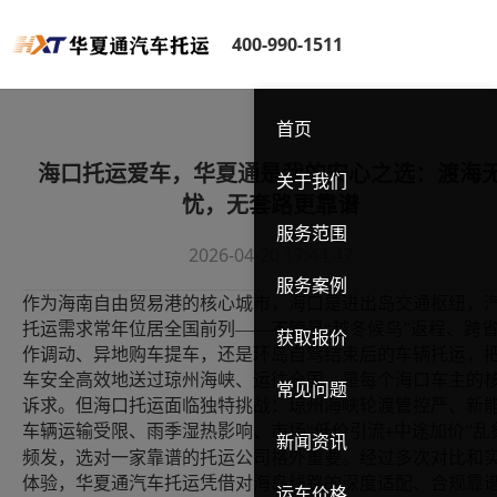
400-990-1511
首页
海口托运爱车，华夏通是我的安心之选：渡海
关于我们
忧，无套路更靠谱
服务范围
2026-04-20 17:44:47
服务案例
作为海南自由贸易港的核心城市，海口是进出岛交通枢纽，
托运需求常年位居全国前列
——不管是“越冬候鸟”返程、跨
获取报价
作调动、异地购车提车，还是环岛自驾结束后的车辆托运，
车安全高效地送过琼州海峡、运往全国，是每个海口车主的
常见问题
诉求。但海口托运面临独特挑战：琼州海峡轮渡管控严、新
车辆运输受限、雨季湿热影响、市场“低价引流
中途加价”乱
+
新闻资讯
频发，选对一家靠谱的托运公司格外重要。经过多次对比和
体验，华夏通汽车托运凭借对海岛线路的深度适配、合规靠
运车价格