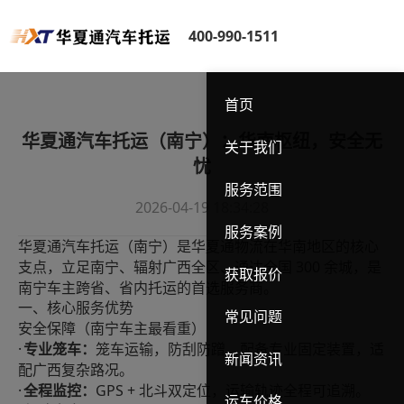
400-990-1511
首页
华夏通汽车托运（南宁）：华南枢纽，安全无
关于我们
忧
服务范围
2026-04-19 18:34:28
服务案例
华夏通汽车托运（南宁）是华夏通物流在华南地区的核心
300 余城，是
支点，立足南宁、辐射广西全区、通达全国
获取报价
南宁车主跨省、省内托运的首选服务商。
一、核心服务优势
常见问题
安全保障（南宁车主最看重）
·
专业笼车：
笼车运输，防刮防蹭，配备专业固定装置，适
新闻资讯
配广西复杂路况。
·
GPS + 北斗双定位，运输轨迹全程可追溯。
全程监控：
运车价格