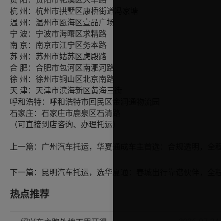
州：杭州市拱墅区康桥街道冯家塘
杭
州：温州市瓯海区壹品广场
温
波：宁波市海曙区求精路
宁
京：南京市江宁区务本路
南
州：苏州市姑苏区虎殿路
苏
肥：合肥市包河区南淝河路
合
州：徐州市铜山区北京南路
徐
津：天津市滨海新区黄海三街
天
呼和浩特：呼和浩特市回民区金润通物流园
石家庄：石家庄市鹿泉区石清路
（可直接到店咨询、办理托运）
上一篇：
下一篇：
热点推荐