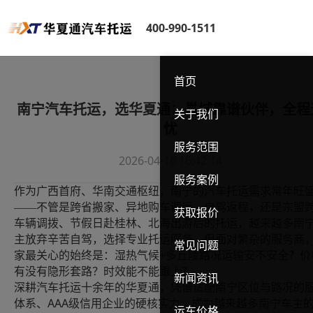
400-990-1511
首页
南宁汽车托运，选华夏通：邕城靠谱伙伴，全程
关于我们
忧
服务范围
2026-04-16 16:42:14
服务案例
作为广西首府、华南交通枢纽，南宁的汽车托运需求常年旺
——不管是跨省搬家、异地购车调运、自驾返程，还是东盟
获取报价
车辆调拨、节假日赴桂林、北海出游后的托运，越来越多南
主放弃辛苦自驾，选择专业托运服务。但面对繁杂的服务商
常见问题
家最关心的始终是：湿热气候+多丘陵路况运输安不安全？价
有没有隐形套路？时效能不能跟上？
新闻资讯
深耕汽车托运十余年的华夏通，凭借适配南宁区位与路况的
AAA级信用企业的硬核实力，成为越来越多南宁车主
体系、
运车价格