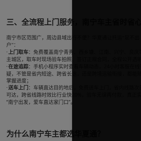
三、全流程上门服务，南宁车主省时省
南宁市区范围广，周边县域出行不便？华夏通让托运
“足不出
户”：
·
上门取车
：免费覆盖南宁青秀、西乡塘、江南、兴宁、良庆
主城区，取车时现场验车拍照、签订正规合同，全程公开透
·
24小时客服在线
在途追踪
：手机小程序实时查看车辆动态，
疑，不管是省内短途、跨省长途，还是跨境运输衔接，都能
掌握进度；
·
送车上门
：车辆直达目的地后，免费送车上门，省内线路次
20%，验车无误再付款，真正
可达，跨省线路时效比行业快
“南宁出发，爱车直达家门口”。
为什么南宁车主都选华夏通？