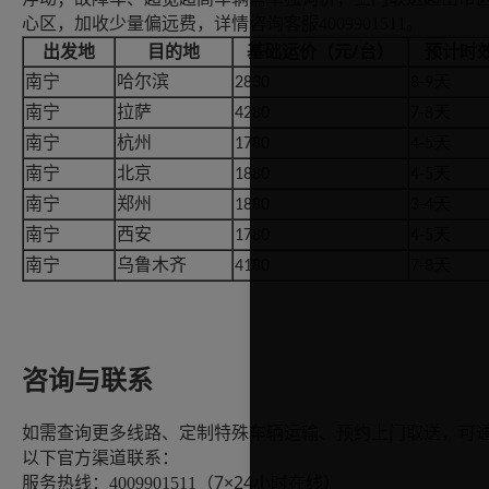
心区，加收少量偏远费，详情咨询客服
4009901511
。
/台）
出发地
目的地
基础运价（元
预计时
南宁
哈尔滨
天
2830
8-9
南宁
拉萨
天
4280
7-8
南宁
杭州
天
1780
4-5
南宁
北京
天
1880
4-5
南宁
郑州
天
1880
3-4
南宁
西安
天
1780
4-5
南宁
乌鲁木齐
天
4180
7-8
咨询
与联系
如需查询更多线路、定制特殊车辆运输、预约上门取送，可
以下官方渠道联系：
7×24小时在线）
服务热线：
4009901511（