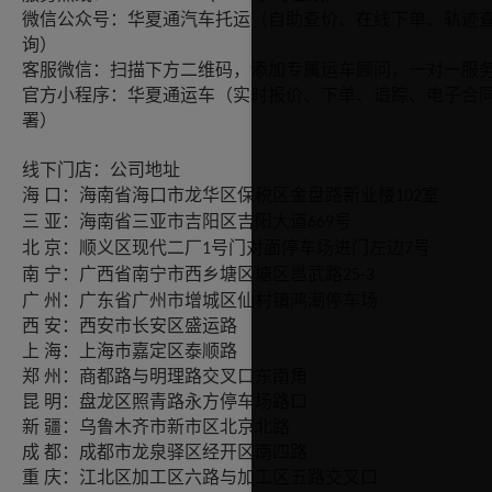
微信公众号：华夏通汽车托运（自助查价、在线下单、轨迹
询）
客服微信：扫描下方二维码，添加专属运车顾问，一对一服
官方小程序：华夏通运车（实时报价、下单、追踪、电子合
署）
线下门店：公司地址
口：海南省海口市龙华区保税区金盘路新业楼
海
室
102
亚：海南省三亚市吉阳区吉阳大道
三
号
669
京：顺义区现代二厂
北
号门对面停车场进门左边
号
1
7
宁：广西省南宁市西乡塘区塘区邕武路
南
25-3
州：广东省广州市增城区仙村镇鸿潮停车场
广
安：西安市长安区盛运路
西
海：上海市嘉定区泰顺路
上
州：商都路与明理路交叉口东南角
郑
明：盘龙区照青路永方停车场路口
昆
疆：乌鲁木齐市新市区北京北路
新
都：成都市龙泉驿区经开区南四路
成
庆：江北区加工区六路与加工区五路交叉口
重