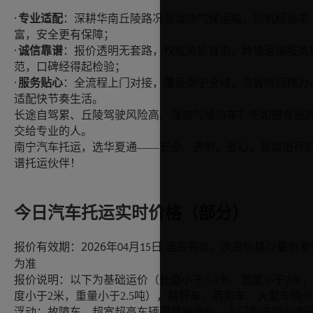
·
专业适配
：深耕华南丘陵路况与湿热气候运输，司机经验丰
富，安全更有保障；
·
诚信靠谱
：报价透明无套路，权威资质背书，跨境运输服务
范，口碑经得起检验；
·
服务贴心
：全流程上门对接，覆盖南宁全域，节省时间精力
适配快节奏生活。
长途自驾累、丘陵驾驶风险高、湿热气候伤车？不如把专业
交给专业的人。
南宁汽车托运，选华夏通
——安全、透明、省心，邕城出行
谱托运伙伴！
今日汽车托运实时价格
（
部分
）
2026
报价有效期：
年
月
日
当
周
有效，次
周
价格以最新发
04
15
为准
报价说明：以下为基础运价
（长度小于
5.3米，宽度小于2米
度小于2米，重量小于2.5吨）
，
越野车、商务车、大型车辆价
浮动
；故障车、超宽超高车辆需单独询价；上门取送超出市