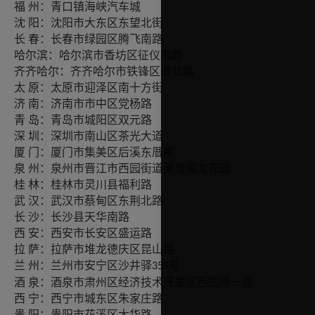
州：青口镇海峡汽车城
福
阳：沈阳市大东区东望北街
沈
春：长春市绿园区腾飞南路
长
哈尔滨：哈尔滨市香坊区征仪南路
齐齐哈尔：齐齐哈尔市铁锋区通北路
原：太原市迎泽区南十方街
太
南：济南市市中区党杨路
济
岛：青岛市城阳区双元路
青
圳：深圳市南山区茶光大道
深
门：厦门市集美区后溪东厝寨
厦
州：泉州市晋江市西园街道吴厝福龙花园
泉
林：桂林市灵川县福利路
桂
汉：武汉市蔡甸区东荆北路
武
沙：长沙县天华南路
长
安：西安市长安区盛运路
西
萨：拉萨市堆龙德庆区昆山路
拉
州：兰州市安宁区沙井驿
兰
号
358
泉：酒泉市肃州区经济技术开发区西园纬一路
酒
宁：西宁市城东区朱家庄路
西
阳：贵阳市花溪区大华路
贵