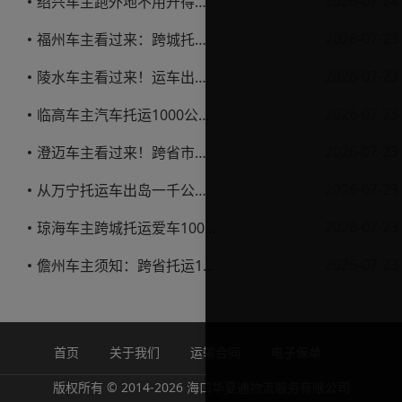
2026-07-24
绍兴车主跑外地不用开得累？这份汽车托运实用指南收好不亏
2026-07-23
福州车主看过来：跨城托运1000公里，这笔账要怎么算才不亏
2026-07-23
陵水车主看过来！运车出岛一千公里，这笔账得这么算
2026-07-23
临高车主汽车托运1000公里省钱避坑指南
2026-07-23
澄迈车主看过来！跨省市托运私家车，这些账得算明白
2026-07-23
从万宁托运车出岛一千公里，这笔钱该怎么花才不踩坑
2026-07-23
琼海车主跨城托运爱车1000公里费用解析
2026-07-23
儋州车主须知：跨省托运1000公里费用怎么算？
首页
关于我们
运输合同
电子保单
版权所有 © 2014-2026 海口华夏通物流服务有限公司