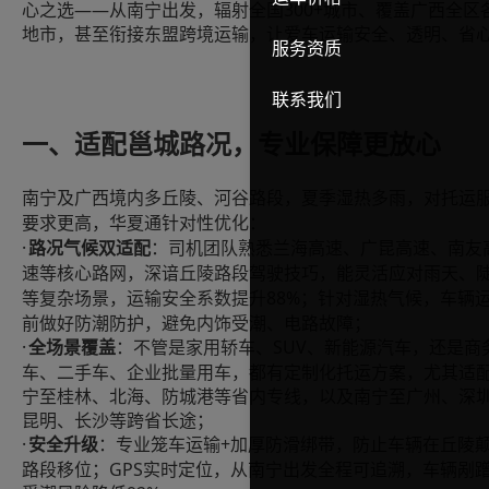
心之选——从南宁出发，辐射全国300+城市、覆盖广西全区
地市，甚至衔接东盟跨境运输，让爱车运输安全、透明、省
服务资质
联系我们
一、适配邕城路况，专业保障更放心
南宁及广西境内多丘陵、河谷路段，夏季湿热多雨，对托运
要求更高，华夏通针对性优化：
·
路况气候双适配
：司机团队熟悉兰海高速、广昆高速、南友
速等核心路网，深谙丘陵路段驾驶技巧，能灵活应对雨天、
88%；针对湿热气候，车辆
等复杂场景，运输安全系数提升
前做好防潮防护，避免内饰受潮、电路故障；
·
SUV、新能源汽车，还是商
全场景覆盖
：不管是家用轿车、
车、二手车、企业批量用车，都有定制化托运方案，尤其适
宁至桂林、北海、防城港等省内专线，以及南宁至广州、深
昆明、长沙等跨省长途；
·
+加厚防滑绑带，防止车辆在丘陵
安全升级
：专业笼车运输
路段移位；GPS实时定位，从南宁出发全程可追溯，车辆剐