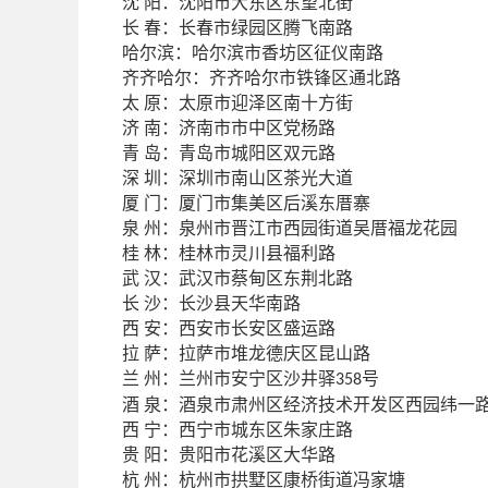
阳：沈阳市大东区东望北街
沈
春：长春市绿园区腾飞南路
长
哈尔滨：哈尔滨市香坊区征仪南路
齐齐哈尔：齐齐哈尔市铁锋区通北路
原：太原市迎泽区南十方街
太
南：济南市市中区党杨路
济
岛：青岛市城阳区双元路
青
圳：深圳市南山区茶光大道
深
门：厦门市集美区后溪东厝寨
厦
州：泉州市晋江市西园街道吴厝福龙花园
泉
林：桂林市灵川县福利路
桂
汉：武汉市蔡甸区东荆北路
武
沙：长沙县天华南路
长
安：西安市长安区盛运路
西
萨：拉萨市堆龙德庆区昆山路
拉
州：兰州市安宁区沙井驿
兰
号
358
泉：酒泉市肃州区经济技术开发区西园纬一
酒
宁：西宁市城东区朱家庄路
西
阳：贵阳市花溪区大华路
贵
州：杭州市拱墅区康桥街道冯家塘
杭