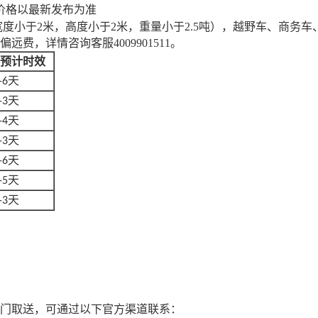
价格以最新发布为准
，宽度小于2米，高度小于2米，重量小于2.5吨）
，
越野车、商务车
偏远费，详情咨询客服
4009901511
。
预计时效
天
-6
天
-3
天
-4
天
-3
天
-6
天
-5
天
-3
门取送，可通过以下官方渠道联系：