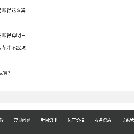
笔账得这么算
些账得算明白
么花才不踩坑
么算？
价
常见问题
新闻资讯
运车价格
服务资质
联系我