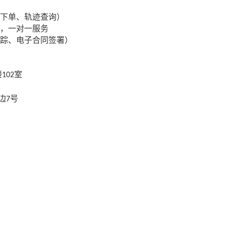
下单、轨迹查询）
，一对一服务
踪、电子合同签署）
楼
室
102
边
号
7