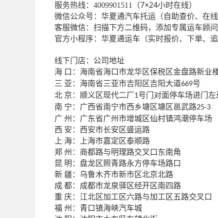
7×24小时在线）
服务热线：
4009901511（
微信公众号：华夏通汽车托运（自助查价、在线
客服微信：扫描下方二维码，添加专属运车顾问
官方小程序：华夏通运车（实时报价、下单、追
线下门店：公司地址
口：海南省海口市龙华区保税区金盘路新业
海
亚：海南省三亚市吉阳区吉阳大道
三
号
669
京：顺义区现代二厂
北
号门对面停车场进门左
1
宁：广西省南宁市西乡塘区塘区邕武路
南
25-3
州：广东省广州市增城区仙村镇鸿潮停车场
广
安：西安市长安区盛运路
西
海：上海市嘉定区泰顺路
上
州：商都路与明理路交叉口东南角
郑
明：盘龙区照青路永方停车场路口
昆
疆：乌鲁木齐市新市区北京北路
新
都：成都市龙泉驿区经开区南四路
成
庆：江北区加工区六路与加工区五路交叉口
重
州：青口镇海峡汽车城
福