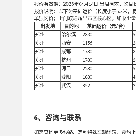
2026
报价有效期：
年
月
日
当
周
有效，次
周
04
14
报价说明：以下为基础运价
（长度小于
5.3米
单独询价；上门取送超出市区核心区，加收少量
/台）
出发地
目的地
基础运价（元
郑州
哈尔滨
2330
5
郑州
西安
1156
2
郑州
成都
1780
3
郑州
杭州
1780
2
郑州
海口
2280
5
郑州
沈阳
1880
4
郑州
武汉
852
2
6、
咨询
与联系
如需查询更多线路、定制特殊车辆运输、预约上