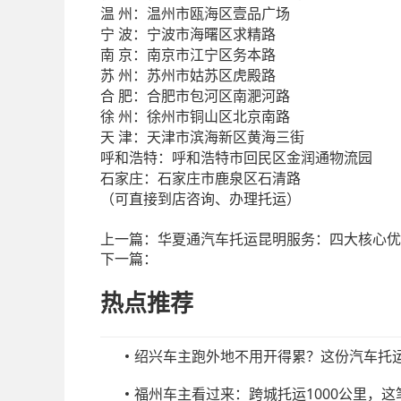
州：温州市瓯海区壹品广场
温
波：宁波市海曙区求精路
宁
京：南京市江宁区务本路
南
州：苏州市姑苏区虎殿路
苏
肥：合肥市包河区南淝河路
合
州：徐州市铜山区北京南路
徐
津：天津市滨海新区黄海三街
天
呼和浩特：呼和浩特市回民区金润通物流园
石家庄：石家庄市鹿泉区石清路
（可直接到店咨询、办理托运）
上一篇：
华夏通汽车托运昆明服务：四大核心优
下一篇：
热点推荐
绍兴车主跑外地不用开得累？这份汽车托
福州车主看过来：跨城托运1000公里，