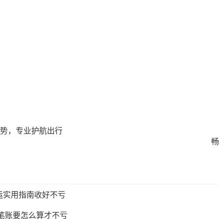
势，专业护航出行
畅
运实用指南收好不亏
这笔账要怎么算才不亏