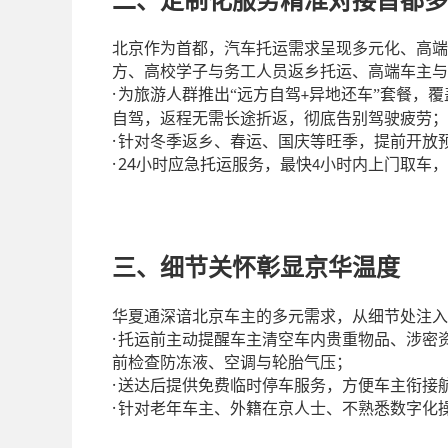
二、定制化服务精准对接首都多
北京作为首都，汽车托运需求呈现多元化、高端
方、高校学子与务工人员返乡托运、高端车主与
·
为旅游人群推出
“远方自驾
异地还车”套餐，覆
+
自驾，返程无需长途折返，彻底告别驾驶疲劳；
·
针对冬季返乡、春运、国庆等旺季，提前开放
·
24
小时应急托运服务，最快
小时内上门取车，
4
三、细节关怀彰显京华温度
华夏通深谙北京车主的多元需求，从细节处注入
·
托运前主动提醒车主清空车内贵重物品、涉密
前检查防冻液、空调与轮胎气压；
·
送达后提供免费临时停车服务，方便车主衔接
·
针对老年车主、外籍在京人士、不熟悉数字化