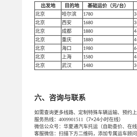
/台）
出发地
目的地
基础运价（元
北京
哈尔滨
1780
3
北京
西安
1680
3
北京
成都
1880
4
北京
重庆
1880
4
北京
海口
1980
6
北京
上海
1580
4
北京
武汉
1480
3
六、
咨询
与联系
如需查询更多线路、定制特殊车辆运输、预约上
7×24小时在线）
服务热线：
4009901511（
微信公众号：华夏通汽车托运（自助查价、在线
客服微信：扫描下方二维码，添加专属运车顾问