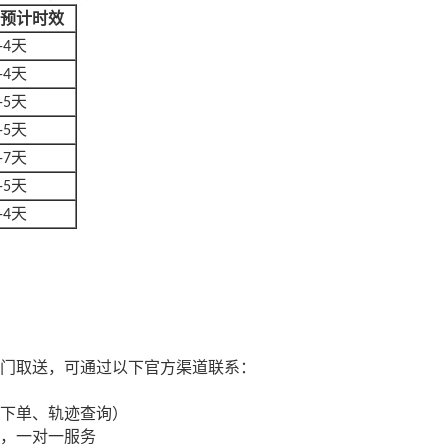
预计时效
天
-4
天
-4
天
-5
天
-5
天
-7
天
-5
天
-4
门取送，可通过以下官方渠道联系：
下单、轨迹查询）
，一对一服务