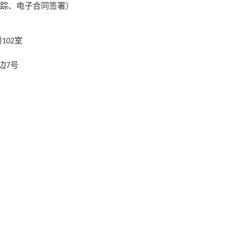
踪、电子合同签署）
楼
室
102
边
号
7