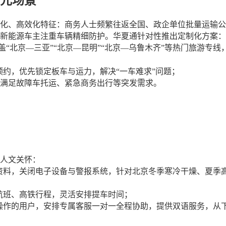
元场景
化、高效化特征：商务人士频繁往返全国、政企单位批量运输公
新能源车主注重车辆精细防护。华夏通针对性推出定制化方案：
盖“北京—三亚”“北京—昆明”“北京—乌鲁木齐”等热门旅游专
预约，优先锁定板车与运力，解决
“一车难求”问题；
满足故障车托运、紧急商务出行等突发需求。
人文关怀：
资料，关闭电子设备与警报系统，针对北京冬季寒冷干燥、夏季
航班、高铁行程，灵活安排提车时间；
操作的用户，安排专属客服一对一全程协助，提供双语服务，从