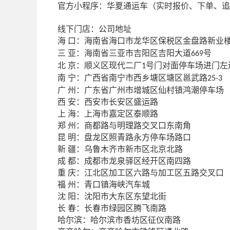
官方小程序：华夏通运车（实时报价、下单、追
线下门店：公司地址
口：海南省海口市龙华区保税区金盘路新业
海
亚：海南省三亚市吉阳区吉阳大道
三
号
669
京：顺义区现代二厂
北
号门对面停车场进门左
1
宁：广西省南宁市西乡塘区塘区邕武路
南
25-3
州：广东省广州市增城区仙村镇鸿潮停车场
广
安：西安市长安区盛运路
西
海：上海市嘉定区泰顺路
上
州：商都路与明理路交叉口东南角
郑
明：盘龙区照青路永方停车场路口
昆
疆：乌鲁木齐市新市区北京北路
新
都：成都市龙泉驿区经开区南四路
成
庆：江北区加工区六路与加工区五路交叉口
重
州：青口镇海峡汽车城
福
阳：沈阳市大东区东望北街
沈
春：长春市绿园区腾飞南路
长
哈尔滨：哈尔滨市香坊区征仪南路