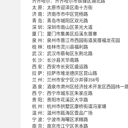
齐齐哈尔：齐齐哈尔市铁锋区通北路
原：太原市迎泽区南十方街
太
南：济南市市中区党杨路
济
岛：青岛市城阳区双元路
青
圳：深圳市南山区茶光大道
深
门：厦门市集美区后溪东厝寨
厦
州：泉州市晋江市西园街道吴厝福龙花园
泉
林：桂林市灵川县福利路
桂
汉：武汉市蔡甸区东荆北路
武
沙：长沙县天华南路
长
安：西安市长安区盛运路
西
萨：拉萨市堆龙德庆区昆山路
拉
州：兰州市安宁区沙井驿
兰
号
358
泉：酒泉市肃州区经济技术开发区西园纬一
酒
宁：西宁市城东区朱家庄路
西
阳：贵阳市花溪区大华路
贵
州：杭州市拱墅区康桥街道冯家塘
杭
州：温州市瓯海区壹品广场
温
波：宁波市海曙区求精路
宁
京：南京市江宁区务本路
南