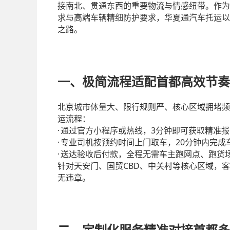
接南北、贯通东西的重要物流与情感纽带。作为
求与高端车辆精细防护要求，华夏通汽车托运以
之路。
一、极简流程适配首都高效节奏
北京城市体量大、限行规则严、核心区域拥堵频
运流程：
·
3
通过官方小程序或热线，
分钟即可获取精准报
·
20
专业司机按预约时间上门取车，
分钟内完成
·
送达验收后付款，全程无需车主跑网点、跑货
CBD
针对天安门、国贸
、中关村等核心区域，客
无违章。