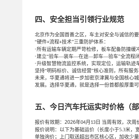
四、安全担当引领行业规范
北京作为全国首善之区，车主对安全与诚信的要
“硬件
流程
技术”三重防护体系：
+
+
·
所有运输车辆定期严苛检修，板车配备防撞缓
·
建立
“验车—装车—在途—卸车—验车”全流程
·
升级智慧物流监控系统，实现定位，运输轨迹
坚持
“明码标价、诚信经营”核心准则，所有服
未来，华夏通将进一步加密京津冀与全国核心城
发展。选择华夏通，就是选择一份首都般厚重可
五、
今日汽车托运实时价格
（
部
2026
报价有效期：
年
月
日
当
周
有效，次
周
04
13
报价说明：以下为基础运价
（长度小于
5.3米
单独询价；上门取送超出市区核心区，加收少量