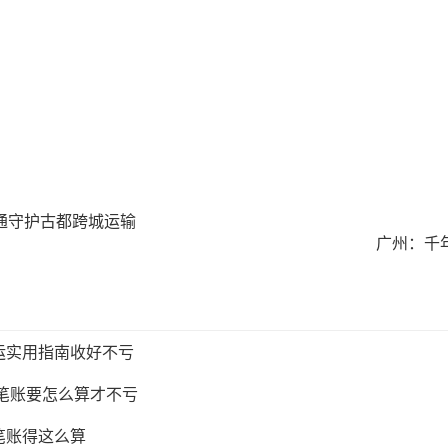
通守护古都跨城运输
广州：千
运实用指南收好不亏
这笔账要怎么算才不亏
笔账得这么算