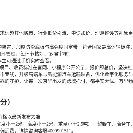
求远超其他城市，行业低价引流、中途加价、理赔推诿等乱象更
冲装置、加厚防滑底板与高强度固定带，符合国家最高运输标准
闭环管理，每环节核对、多层审核；
车主可通过手机实时查看。
务项目、收费标准在官网、小程序公开公示，报价即总价，坚决
市专线，升级高端车与新能源汽车运输装备，优化数字化服务与
靠的守护，让每一次京华出发的跨城托付，都平安无忧、万里畅
分
）
价格以最新发布为准
，宽度小于2米，高度小于2米，重量小于2.5吨）
，
越野车、商务车
偏远费，详情咨询客服
4009901511
。