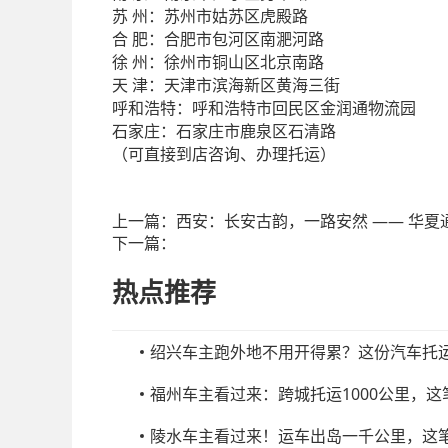
州：苏州市姑苏区虎殿路
苏
肥：合肥市包河区南淝河路
合
州：徐州市铜山区北京南路
徐
津：天津市滨海新区黄海三街
天
呼和浩特：呼和浩特市回民区金润通物流园
石家庄：石家庄市鹿泉区石清路
（可直接到店咨询、办理托运）
上一篇：
西安：长安古韵，一路安然 —— 华夏
下一篇：
热点推荐
绍兴车主跑外地不用开得累？这份汽车托
福州车主看过来：跨城托运1000公里，
陵水车主看过来！运车出岛一千公里，这