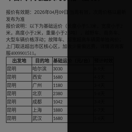
2026
报价有效期：
年
月
日
当
周
有效，次
周
价格以最新
04
0
9
发布为准
报价说明：以下为基础运价
（长度小于
5.3米，宽度小于2
米，高度小于2米，重量小于2.5吨）
，
越野车、商务车、
大型车辆价格
浮动
；故障车、超宽超高车辆需单独询价；
上门取送超出市区核心区，加收少量偏远费，详情咨询客
服
4009901511
。
/台）
出发地
目的地
基础运价（元
预计时效
昆明
哈尔滨
天
3030
8-9
昆明
西安
天
1680
4-5
昆明
广州
天
1180
3-4
昆明
北京
天
2380
5-6
昆明
成都
天
1042
3-4
昆明
上海
天
1880
6-7
昆明
武汉
天
1680
5-6