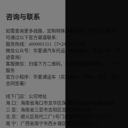
咨询
与联系
如需查询更多线路、定制特殊车辆运输、预约上门取送，
可通过以下官方渠道联系：
7×24小时在线）
服务热线：
4009901511（
微信公众号：华夏通汽车托运（自助查价、在线下单、轨
迹查询）
客服微信：扫描下方二维码，添加专属运车顾问，一对一
服务
官方小程序：华夏通运车（实时报价、下单、追踪、电子
合同签署）
线下门店：公司地址
口：海南省海口市龙华区保税区金盘路新业楼
海
室
102
亚：海南省三亚市吉阳区吉阳大道
三
号
669
京：顺义区现代二厂
北
号门对面停车场进门左边
号
1
7
宁：广西省南宁市西乡塘区塘区邕武路
南
25-3