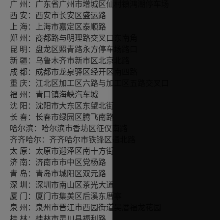
州：广东省广州市增城区仙村镇鸿潮停车场
广
安：西安市长安区盛运路
西
海：上海市嘉定区泰顺路
上
州：商都路与明理路交叉口东南角
郑
明：盘龙区照青路永方停车场路口
昆
疆：乌鲁木齐市新市区北京北路
新
都：成都市龙泉驿区经开区南四路
成
庆：江北区加工区六路与加工区五路交叉口
重
州：青口镇海峡汽车城
福
阳：沈阳市大东区东望北街
沈
春：长春市绿园区腾飞南路
长
哈尔滨：哈尔滨市香坊区征仪南路
齐齐哈尔：齐齐哈尔市铁锋区通北路
原：太原市迎泽区南十方街
太
南：济南市市中区党杨路
济
岛：青岛市城阳区双元路
青
圳：深圳市南山区茶光大道
深
门：厦门市集美区后溪东厝寨
厦
州：泉州市晋江市西园街道吴厝福龙花园
泉
林：桂林市灵川县福利路
桂