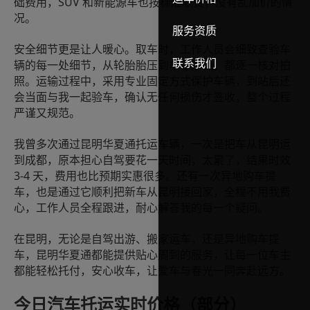
SUV
础费用，
和新能源车也按标准收费，没有乱加价的情
况。
服务资质
安全细节更是让人暖心。取车时，工作人员会细致查验车
联系我们
辆的每一处细节，从轮胎胎压到车身漆面，都逐一核对拍
照。运输过程中，采用专业固定方式保护车辆，到站后还
会当面与我一起验车，确认无任何损伤才签收，整个过程
严谨又规范。
我曾多次通过昆明华夏通托运车辆，一次是把车从昆明运
到成都，原本担心自驾要花一天时间，太累了，结果时效
3-4
天，费用也比预期实惠很多。还有一次异地购车提
车，也是通过它顺利把新车从昆明接回家，全程不用我费
心，工作人员全程跟进，耐心解答我的每一个疑问。
在昆明，无论是自驾出游、搬家运车，还是异地购车提
车，昆明华夏通都能提供贴心周到的服务，让每一位车主
都能轻松托付，安心收车，让爱车与春光一同奔赴远方。
今日汽车托运实时价格
（
部分
）