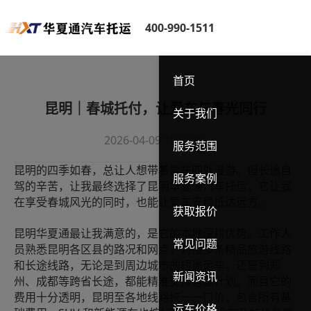
400-990-1511
首页
昆明｜春城托付，让爱车与春光同行
关于我们
2026-04-09 15:50:01
服务范围
昆明的四季如春，总让人想带着爱车四处漫游。但长途自
服务案例
驾的辛苦，让我最终选择了昆明华夏通汽车托运，它让我
在享受春城风光的同时，也能让爱车安稳抵达远方。
获取报价
昆明华夏通最让我满意的，是它的本地深耕优势。工作人
常见问题
员熟悉昆明各区县的路况和网点，对接多条精品旅游线路
和长途线路，无论是到周边城市的短途运车，还是到郑
新闻资讯
州、成都等跨省长途，都能精准安排运输计划。而且它的
费用十分透明，昆明至各地线路统一一口价，包含所有基
运车价格