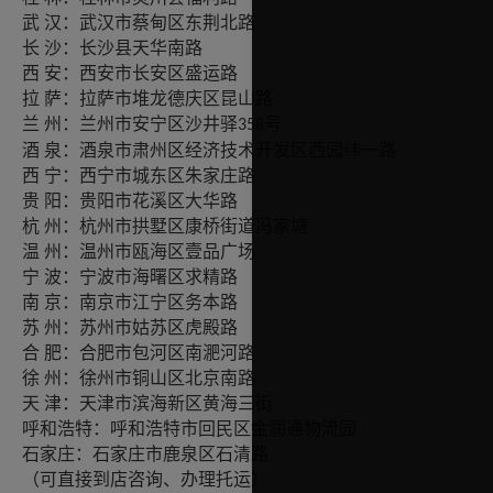
汉：武汉市蔡甸区东荆北路
武
沙：长沙县天华南路
长
安：西安市长安区盛运路
西
萨：拉萨市堆龙德庆区昆山路
拉
州：兰州市安宁区沙井驿
兰
号
358
泉：酒泉市肃州区经济技术开发区西园纬一路
酒
宁：西宁市城东区朱家庄路
西
阳：贵阳市花溪区大华路
贵
州：杭州市拱墅区康桥街道冯家塘
杭
州：温州市瓯海区壹品广场
温
波：宁波市海曙区求精路
宁
京：南京市江宁区务本路
南
州：苏州市姑苏区虎殿路
苏
肥：合肥市包河区南淝河路
合
州：徐州市铜山区北京南路
徐
津：天津市滨海新区黄海三街
天
呼和浩特：呼和浩特市回民区金润通物流园
石家庄：石家庄市鹿泉区石清路
（可直接到店咨询、办理托运）