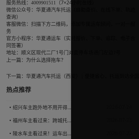
7×24小时在线）
服务热线：
4009901511（
微信公众号：华夏通汽车托运（自助查价、在线下单、轨迹
查询）
客服微信：扫描下方二维码，添加专属运车顾问，一对一服
务
官方小程序：华夏通运车（实时报价、下单、追踪、电子合
同签署）
1
地址：
顺义区现代二厂
号门对面停车场进门左边
号
7
上一篇：
为什么选择拖车？
下一篇：
华夏通汽车托运（西安）| 便捷省心，托运到达全
热点推荐
2026-07-24
绍兴车主跑外地不用开得累？这份汽车托运实用指南收好不亏
2026-07-23
福州车主看过来：跨城托运1000公里，这笔账要怎么算才不亏
2026-07-23
陵水车主看过来！运车出岛一千公里，这笔账得这么算