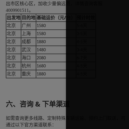
出市区核心区，加收少量偏远费，详情咨询客服
4009901511
。
/台）
出发地
目的地
基础运价（元
预计时效
北京
广州
天
1580
5-6
北京
上海
天
1580
3-5
北京
成都
天
1880
4-5
北京
武汉
天
1480
3-4
北京
海口
天
2080
6-7
北京
杭州
天
1680
4-5
北京
重庆
天
1880
4-5
& 下单渠道
六
、咨询
如需查询更多线路、定制特殊车辆运输、预约上门取送，可
通过以下官方渠道联系：