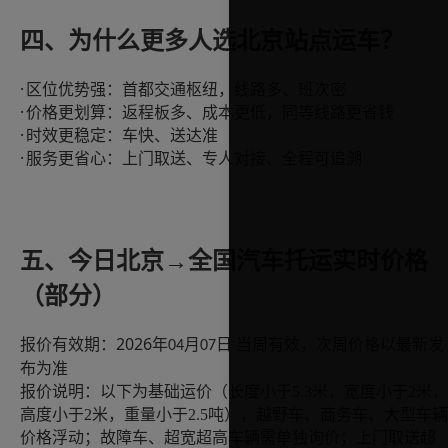
四、为什么更多人选北京站点运车？
·
区位优势强：首都交通枢纽，线路多、班次密
·
价格更划算：返程板多、成本更低，同等线路更省钱
·
时效更稳定：车快、送达准
·
服务更省心：上门取送、专人对接、全程可追溯
五
、今日
北京
→
全国汽车托运实时价格
（
部分
）
2026
报价有效期：
年
月
日
当
周
有效，次
周
价格以最新发
04
0
7
布为准
报价说明：以下为基础运价
（长度小于
5.3米，宽度小于2米，
高度小于2米，重量小于2.5吨）
，
越野车、商务车、大型车辆
价格
浮动
；故障车、超宽超高车辆需单独询价；上门取送超