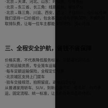
·
北京
→天津、河北、山东：
时效快
，价格亲民
·
北京
→东三省、长三角：线路成熟，常年平价
·
北京
→珠三角、川渝、西安、武汉：干线
到
达，性价比拉满
我们坚持一口价报价，包含基础运输与车辆保障，不额外收
取排队费，让每一位车主都能清楚消费、放心托运。
三、全程安全护航，省钱不省保障
价格实惠，不代表降低服务标准。华夏通北京站点：
·
正规运输资质，专业笼车运输
·
每车足额运输保险，全程定位可查
·
北京城区支持上门提车
·
验车交接规范，拍照留底，避免剐蹭纠纷
SUV，到新能源汽车、商务车，均可承
从普通家用轿车、
运，固定流程、统一标准，让低价也有高品质体验。