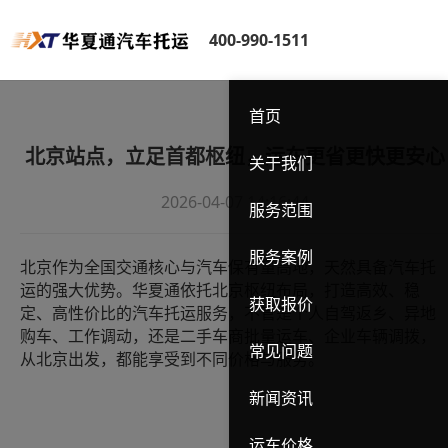
400-990-1511
首页
北京站点，立足首都枢纽，运车更省更快更安心
关于我们
2026-04-07 14:16:44
服务范围
服务案例
北京作为全国交通核心与汽车保有量高地，天然具备汽车托
运的强大优势。华夏通依托北京枢纽布局，打造高效、稳
获取报价
定、高性价比的汽车托运服务，不管是个人自驾返乡、异地
购车、工作调动，还是二手车商批量运车、企业车辆调拨，
常见问题
从北京出发，都能享受
到不同
价格与服务。
新闻资讯
运车价格