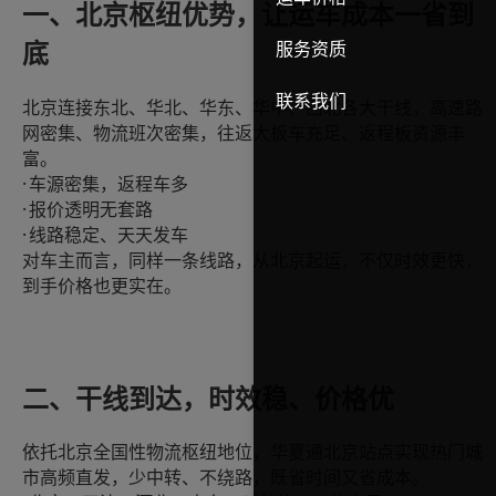
一、北京枢纽优势，让运车成本一省到
服务资质
底
联系我们
北京连接东北、华北、华东、华中、西北各大干线，高速路
网密集、物流班次密集，往返大板车充足、返程板资源丰
富
。
·
车源密集，返程车多
·
报价透明无套路
·
线路稳定、天天发车
对车主而言，同样一条线路，从北京起运，不仅时效更快，
到手价格也更实在。
二、干线
到
达，时效稳、价格优
依托北京全国性物流枢纽地位，华夏通北京站点实现热门城
市高频直发，少中转、不绕路，既省时间又省成本。