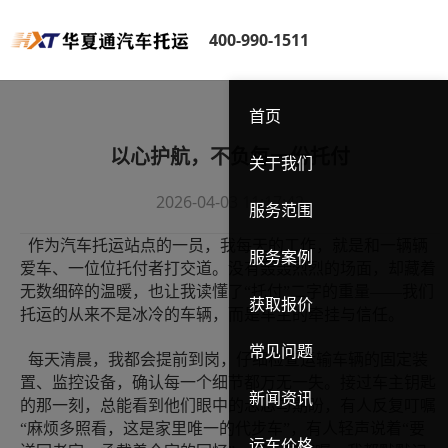
400-990-1511
首页
以心护航，不负每一份托付
关于我们
2026-04-03 11:17:42
服务范围
作为汽车托运站点的一员，我每天的工作，就是和一辆辆
服务案例
爱车、一位位托付者打交道。没有轰轰烈烈的场面，却藏着
无数细碎的温暖，也让我读懂了
“托付”二字的重量——我们
获取报价
托运的从来不是冰冷的车辆，而是车主的牵挂与信任。
常见问题
每天清晨，我都会提前到岗，仔细检查运输车辆的固定装
置、监控设备，确认每一个细节都万无一失。接过车主钥匙
新闻资讯
的那一刻，总能看到他们眼中的忐忑与期盼，有人反复叮嘱
“麻烦多照看，这是家里唯一的代步车”，有人轻声说着“要
运车价格