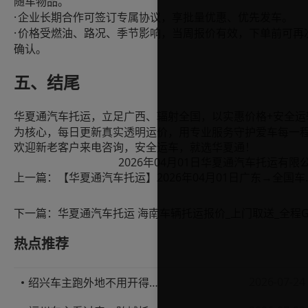
随车物品。
·
企业长期合作可签订专属协议，享批量优惠、优先发车。
·
价格受燃油、路况、季节影响，当周报价有效，下单前可再
确认。
五、结尾
+安全运
华夏通汽车托运，立足广西、辐射全国，以实惠价格
为核心，每日更新真实透明运价，用专业服务守护爱车每一
欢迎新老客户来电咨询，安全运车，就选华夏通！
2026年04月01日华夏通汽车托运有限
上一篇：
【华夏通汽车托运】2
下一篇：
热点推荐
2026-07-24
绍兴车主跑外地不用开得累？这份汽车托运实用指南收好不亏