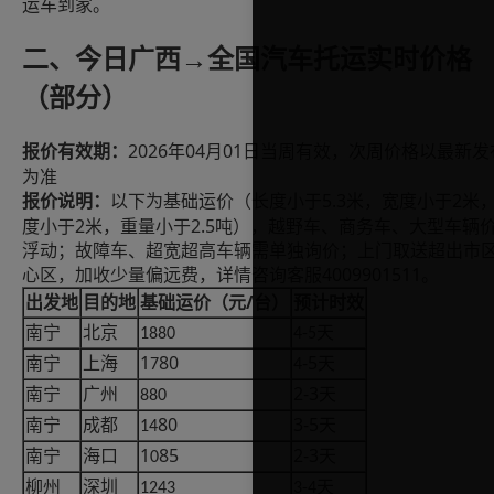
运车到家。
二、今日广西
→
全国汽车托运实时价格
（部分）
2026年04月01日当周有效，次周价格以最新发
报价有效期：
为准
5.3米，宽度小于2米
报价说明：
以下为基础运价（长度小于
度小于2米，重量小于2.5吨），越野车、商务车、大型车辆
浮动；故障车、超宽超高车辆需单独询价；上门取送超出市
心区，加收少量偏远费，详情咨询客服4009901511。
/
出发地
目的地
基础运价（元
台）
预计时效
南宁
北京
天
1880
4-5
1
80
-5
南宁
上海
天
7
4
2-3
南宁
广州
天
880
80
3-5
南宁
成都
天
14
1
85
2-3
南宁
海口
天
0
柳州
深圳
天
1243
3-4