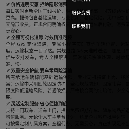
✅ 价格透明实惠 拒绝隐形消费
每日实时更新全国干线报价，明码标价无虚高，同等线路性
服务资质
更高。报价包含基础运输、专业装卸、基础保险，无中途加
无隐形收费，正规合同明确权责，支持先运车后付款，消费
联系我们
更安心。
✅ 全程可视化追踪 时效精准可控
全程
GPS 定位追踪，专属小程序实时查询车辆位置、运
度，运输状态一目了然。常规线路 3-6 天准时送达，加急订
优先安排发车，专人全程跟进，异常情况快速处理，时效
准、快。
✅ 双重安全护航 爱车零风险运输
所有承运车辆标配基础运输保险，专业司机持证上岗、经
富；运输中采用四轮固定防护，全程规范装卸、固定扎实，
限度降低运输风险。若遇破损，严格按合同约定赔付，安全
底。
✅ 灵活定制服务 省心便捷到底
支持上门取车、送车上门，提供免费短期存车、随车物品托
增值服务。无论个人车主单台托运，还是企业客户批量运输
可按需定制专属方案，全程代办、无需费心，真正实现足不