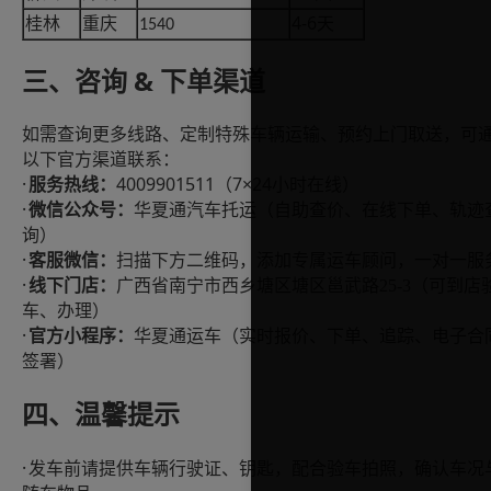
4-6
桂林
重庆
天
1540
& 下单渠道
三、咨询
如需查询更多线路、定制特殊车辆运输、预约上门取送，可
以下官方渠道联系：
·
4009901511（7×24小时在线）
服务热线：
·
微信公众号：
华夏通汽车托运（自助查价、在线下单、轨迹
询）
·
客服微信：
扫描下方二维码，添加专属运车顾问，一对一服
·
线下门店：
广西省南宁市西乡塘区塘区邕武路
25-3
（可到店
车、办理）
·
官方小程序：
华夏通运车（实时报价、下单、追踪、电子合
签署）
四、温馨提示
·
发车前请提供车辆行驶证、钥匙，配合验车拍照，确认车况