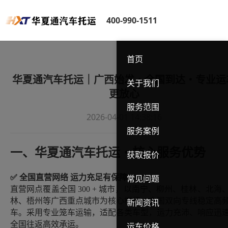
400-990-1511
首页
华夏通汽车托运｜广西始发・全国到达・专业运
关于我们
更放心
服务范围
2026-04-01 14:38:16
服务案例
一、华夏通汽车托运・核心服务优势
获取报价
✅ 全国直营网络 运力充足有保障
常见问题
直营网点覆盖全国
300 + 城市，以南宁、柳州、桂林、北海
林、梧州等广西重点城市为核心枢纽，全国双向专线稳定高
新闻资讯
车。采用专业笼车运输，适配各类车型，运力充沛、响应迅
全国往返高效承运。
运车价格