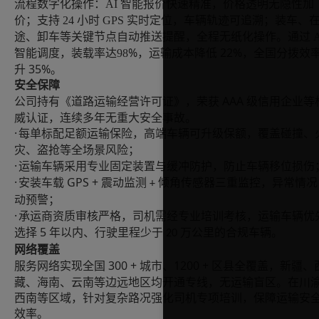
流程数字化操作：AI 智能报价快速精准，价格透明无隐性加
价；支持 24 小时 GPS 实时定位，车辆轨迹可追溯；装车、
途、卸车等关键节点自动推送提醒，全程无纸化操作。通过 A
%，运输成本降低 22%，全国分拨效
智能调度，装载率达
98
升 35%。
安全保障
AAA 级信用企业等
公司持有《道路运输经营许可证》，荣获
威认证，连续多年无重大安全事故。
·
每单标配足额运输保险，高端车辆可升级保额，覆盖碰撞、
灾、盗抢等全场景风险；
·
运输车辆采用专业固定装置与缓冲防护，防止车辆移位损伤
·
GPS +
安装车载
震动监测
倾角传感器三重监控，异常情况
+
动预警；
·
承运商资质审核严格，司机需经专业培训考核，运输车辆优
5
选择
年以内、行驶里程少于
万公里的合规车辆。
20
网络覆盖
300 + 城市、1200 + 区县全覆盖，新疆、
服务网络实现全国
藏、海南、云南等边远地区均开通专线，无运输盲区。在川
西南等区域，针对复杂路况强化司机专项培训，保障运输安
效率。