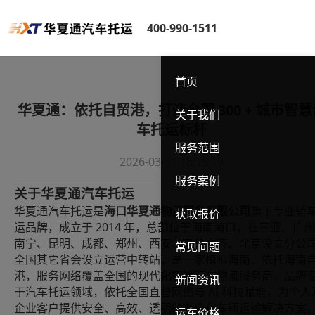
400-990-1511
首页
华夏通：依托自贸港，打造全国 300 + 城市智慧
关于我们
车托运标杆
服务范围
2026-03-31 18:15:19
服务案例
关于华夏通汽车托运
华夏通汽车托运是
海口华夏通物流服务有限公司
旗下专业轿
获取报价
2014 年，总部位于海南海口，
运品牌，成立于
在三亚、广州
南宁、昆明、成都、郑州、西安、乌鲁木齐、北京设立分公
常见问题
全国其它省会设立运营中转站，
是一家植根海南、
依托海南
港，
服务网络
覆盖
全国的现代化智慧汽车物流服务商。品牌
新闻资讯
AI 科技赋能，为个人
于汽车托运领域，依托全国直营网络与
企业客户提供安全、高效、透明的专业化车辆运输解决方案
运车价格