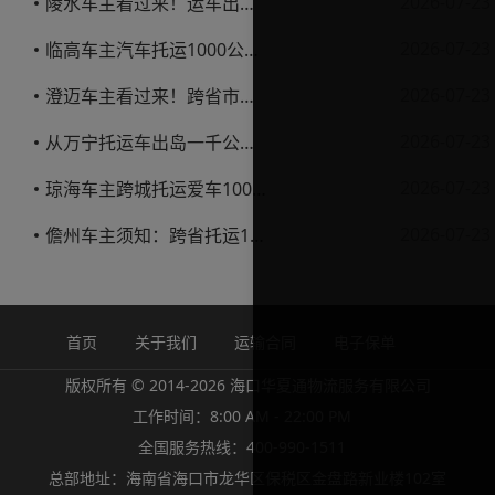
2026-07-23
陵水车主看过来！运车出岛一千公里，这笔账得这么算
2026-07-23
临高车主汽车托运1000公里省钱避坑指南
2026-07-23
澄迈车主看过来！跨省市托运私家车，这些账得算明白
2026-07-23
从万宁托运车出岛一千公里，这笔钱该怎么花才不踩坑
2026-07-23
琼海车主跨城托运爱车1000公里费用解析
2026-07-23
儋州车主须知：跨省托运1000公里费用怎么算？
首页
关于我们
运输合同
电子保单
版权所有 © 2014-2026 海口华夏通物流服务有限公司
工作时间：8:00 AM - 22:00 PM
全国服务热线：400-990-1511
总部地址：海南省海口市龙华区保税区金盘路新业楼102室