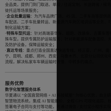
全品类，提供门到门取送、单程
往返定制、长途跨省
候鸟
/
/
徙托运等场景服务；
·
4S
企业批量运输
：为汽车品牌厂商、
店、二手车商等提供商
车配送、二手车批量转运、新能源汽车跨区域调运等业务，
制化运输方案；
·
特殊车型托运
：针对高端豪华车、超跑、改装车、古董车等
殊车型，提供专属防护运输服务；针对新能源车配备温控、
及防护设备，保障运输安全；
·
直达
专线
：重点打造
全国直达快运
专线，
经
三亚、广州、南
宁、昆明、成都、郑州、西安、乌鲁木齐、北京
分公司
优化
流程，解决
私家车
车辆运输时效慢、中转多的痛点。
服务优势
数字化智慧服务体系
华夏通以
“全国直营网络 + AI 科技赋能” 为核心优势，自主
智慧物流系统，集成 AI 智能报价、全程 GPS 可视化追踪、
签署电子合同与支付等功能，可通过微信 / 支付宝小程序实