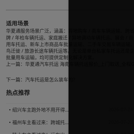
适用场景
/ 卖车车辆运输、跨
华夏通服务场景广泛，涵盖：异地购车
牌 / 年检车辆托运、家庭搬迁 / 异地调动车辆托运、展会 / 
用车托运、新车上市商品车批量运输、二手车交易车辆运输
鸟迁徙 / 旅游长途车辆托运等。无论是单台私家车托运还是
批量用车运输，均可提供定制化解决方案。
上一篇：
下一篇：
汽车托运是怎么装车的?
热点推荐
2026-07-24
绍兴车主跑外地不用开得累？这份汽车托运实用指南收好不亏
2026-07-23
福州车主看过来：跨城托运1000公里，这笔账要怎么算才不亏