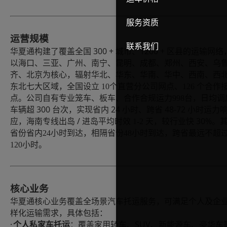
服务资质
运营规模
联系我们
300 + 城市、1200 + 区县的运输网络
华夏通构建了覆盖全国
以海口、三亚
、广州、南宁、昆明、成都、郑州、西安、乌
齐、北京
为核心，辐射华北、华东、华南、华中、西南、西
东北七大区域，全国设立
10
个直营
分公司
网点、
126
个合作
点。公司自有专业笼车、板车
、
合作合规运力
998
台，日均调
300 台次，实现省内 24 小时、跨省 48-72 小时运力
车辆超
应，海南专线出岛 / 进岛平均时效
30%。
1-2
天，较行业快
省份省内
24小时到达，相隔省份48小时到达，跨省最远不超
120小时。
核心业务
华夏通核心业务覆盖全场景汽车托运服务，可满足个人及企
样化运输需求，具体包括：
·
SUV
个人私家车托运
：覆盖家用轿车、
、新能源车、豪华车