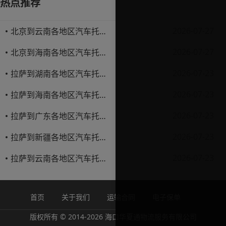
热点推荐
2026-07-27
北京到云南各地区汽车托运价格表
2026-07-27
北京到海南各地区汽车托运价格表
2026-07-23
拉萨到湖南各地区汽车托运价格表
2026-07-23
拉萨到海南各地区汽车托运价格表
2026-07-23
拉萨到广东各地区汽车托运价格表
2026-07-23
拉萨到新疆各地区汽车托运价格表
2026-07-23
拉萨到云南各地区汽车托运价格表
首页
关于我们
运输合同
电子保单
版权所有 © 2014-2026 海口华夏通物流服务有限公司