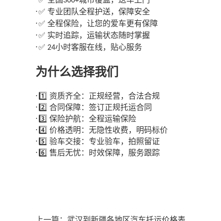
✅
300+
·
专业团队全程护送，保障安全
✅
·
全程保险，让您的爱车更有保障
✅
·
实时追踪，运输状态随时掌握
✅
·
小时客服在线，贴心服务
✅ 24
为什么选择我们
·
1️⃣
资质齐全：正规经营，合法合规
·
2️⃣
合同保障：签订正规托运合同
·
3️⃣
保险护航：全程运输保险
·
4️⃣
价格透明：无隐性收费，明码标价
·
5️⃣
验车交接：专业验车，拍照留证
·
6️⃣
售后无忧：时效保障，服务跟踪
上一篇：
武汉到新疆各地区汽车托运价格表