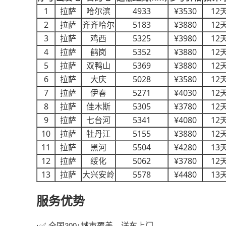
1
4933
¥3530
12
拉萨
哈尔滨
2
5183
¥3880
12
拉萨
齐齐哈尔
3
5325
¥3980
12
拉萨
鸡西
4
5352
¥3880
12
拉萨
鹤岗
5
5369
¥3880
12
拉萨
双鸭山
6
5028
¥3580
12
拉萨
大庆
7
5271
¥4030
12
拉萨
伊春
8
5305
¥3780
12
拉萨
佳木斯
9
5341
¥4080
12
拉萨
七台河
10
5155
¥3880
12
拉萨
牡丹江
11
5504
¥4280
13
拉萨
黑河
12
5062
¥3780
12
拉萨
绥化
13
5578
¥4480
13
拉萨
大兴安岭
服务优势
·
全国
城市覆盖，送车上门