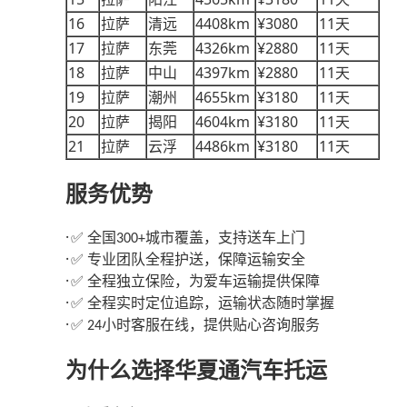
16
4408km
¥3080
11
拉萨
清远
天
17
4326km
¥2880
11
拉萨
东莞
天
18
4397km
¥2880
11
拉萨
中山
天
19
4655km
¥3180
11
拉萨
潮州
天
20
4604km
¥3180
11
拉萨
揭阳
天
21
4486km
¥3180
11
拉萨
云浮
天
服务优势
·
全国
城市覆盖，支持送车上门
✅
300+
·
专业团队全程护送，保障运输安全
✅
·
全程独立保险，为爱车运输提供保障
✅
·
全程实时定位追踪，运输状态随时掌握
✅
·
小时客服在线，提供贴心咨询服务
✅ 24
为什么选择华夏通汽车托运