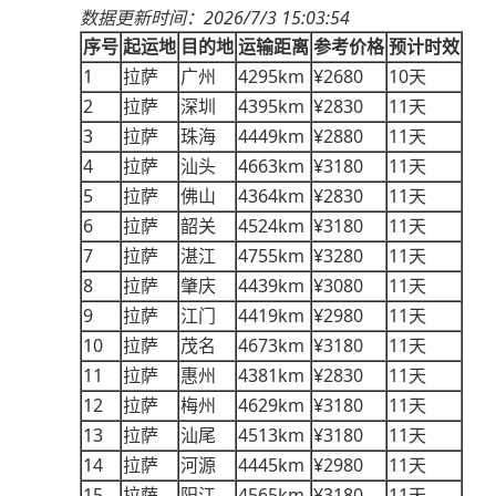
2026/7/3 15:03:54
数据更新时间：
序号
起运地
目的地
运输距离
参考价格
预计时效
1
4295km
¥2680
10
拉萨
广州
天
2
4395km
¥2830
11
拉萨
深圳
天
3
4449km
¥2880
11
拉萨
珠海
天
4
4663km
¥3180
11
拉萨
汕头
天
5
4364km
¥2830
11
拉萨
佛山
天
6
4524km
¥3180
11
拉萨
韶关
天
7
4755km
¥3280
11
拉萨
湛江
天
8
4439km
¥3080
11
拉萨
肇庆
天
9
4419km
¥2980
11
拉萨
江门
天
10
4673km
¥3180
11
拉萨
茂名
天
11
4381km
¥2830
11
拉萨
惠州
天
12
4629km
¥3180
11
拉萨
梅州
天
13
4513km
¥3180
11
拉萨
汕尾
天
14
4445km
¥2980
11
拉萨
河源
天
15
4565km
¥3180
11
拉萨
阳江
天