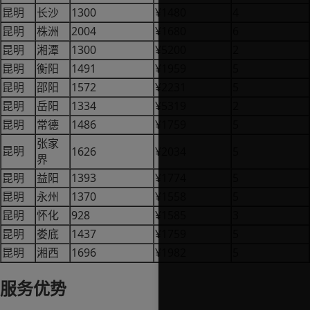
1300
¥1480
4
昆明
长沙
2004
¥1680
6
昆明
株洲
1300
¥5200
2
昆明
湘潭
1491
¥1959
5
昆明
衡阳
1572
¥2231
5
昆明
邵阳
1334
¥5319
2
昆明
岳阳
1486
¥1759
5
昆明
常德
张家
1626
¥2034
5
昆明
界
1393
¥1774
5
昆明
益阳
1370
¥1558
5
昆明
永州
928
¥1585
3
昆明
怀化
1437
¥1759
5
昆明
娄底
1696
¥1982
5
昆明
湘西
服务优势