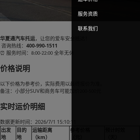
服务资质
联系我们
华夏通汽车托运
，让您的爱车安全抵达！
400-990-1511
咨询热线：
服务时间：
全年无休
⏰
8:00-22:00
价格说明
以下价格为参考价，实际费用以最终报价为准。
SUV
备注：小部分
和商务车可能加价
元
200-500
实时运价明细
2026/7/1 15:10:11
数据更新时间：
出发
目的
运输距离
参考价格
预计时效
km
地
地
（
）
（元）
（天）