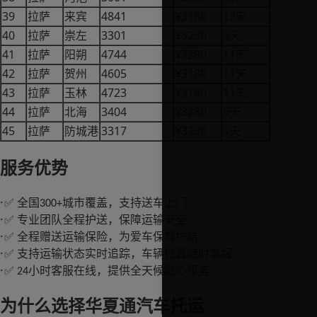
39
4841
¥3180
12
拉萨
来宾
天
40
3301
¥3230
9
拉萨
崇左
天
41
4744
¥3280
11
拉萨
阳朔
天
42
4605
¥3180
11
拉萨
贺州
天
43
4723
¥3180
11
拉萨
玉林
天
44
3404
¥3280
9
拉萨
北海
天
45
3317
¥3230
9
拉萨
防城港
天
服务优势
·
全国
城市覆盖，支持送车上门
✅
300+
·
专业团队全程护送，保障运输安全
✅
·
全程赠送运输保险，为爱车保驾护航
✅
·
支持运输状态实时追踪，车辆位置随时掌握
✅
·
小时客服在线，提供全天候贴心服务
✅ 24
为什么选择华夏通汽车托运