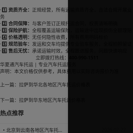
·
1️⃣
资质齐全：
正规经营，所有运输资质齐全，合法合规开展业
务
·
2️⃣
合同保障：
与客户签订正规托运合同，权责清晰明确
·
3️⃣
保险护航：
全程覆盖运输保险，运输途中出现损伤全额理赔
·
4️⃣
价格透明：
无任何隐性收费，所有费用明码标价
·
5️⃣
规范验车：
发运和交车均提供专业验车服务，全程拍照留证
·
6️⃣
售后无忧：
承诺运输时效，全程跟进服务，问题快速响应
400-990-1511
立即拨打热线：
|
华夏通汽车托运
专业汽车托运服务
声明：本文价格仅供参考，具体费用以实际咨询报价为准
上一篇：
拉萨到华北各地区汽车托运价格表
下一篇：
拉萨到华东地区汽车托运价格表
热点推荐
2026-07-27
北京到云南各地区汽车托运价格表