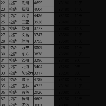
22
4655
¥3180
11
拉萨
潮州
天
23
4604
¥3180
11
拉萨
揭阳
天
24
4486
¥3180
11
拉萨
云浮
天
25
3928
¥3480
11
拉萨
三亚
天
26
3777
¥3580
11
拉萨
儋州
天
27
3747
¥3580
11
拉萨
文昌
天
28
3755
¥3580
11
拉萨
琼海
天
29
3809
¥3580
11
拉萨
万宁
天
30
3878
¥3680
11
拉萨
东方
天
31
3296
¥3180
9
拉萨
钦州
天
32
3404
¥3280
9
拉萨
北海
天
33
3317
¥3230
9
拉萨
防城港
天
34
4785
¥3180
11
拉萨
贵港
天
35
4723
¥3180
11
拉萨
玉林
天
36
2926
¥3080
8
拉萨
百色
天
37
4605
¥3180
11
拉萨
贺州
天
38
3001
¥3080
9
拉萨
河池
天