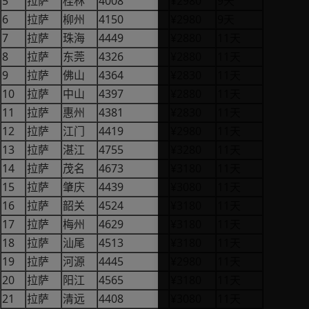
5
4008
¥2980
9
拉萨
桂林
天
6
4150
¥2980
9
拉萨
柳州
天
7
4449
¥2880
11
拉萨
珠海
天
8
4326
¥2880
11
拉萨
东莞
天
9
4364
¥2830
11
拉萨
佛山
天
10
4397
¥2880
11
拉萨
中山
天
11
4381
¥2830
11
拉萨
惠州
天
12
4419
¥2980
11
拉萨
江门
天
13
4755
¥3280
11
拉萨
湛江
天
14
4673
¥3180
11
拉萨
茂名
天
15
4439
¥3080
11
拉萨
肇庆
天
16
4524
¥3180
11
拉萨
韶关
天
17
4629
¥3180
11
拉萨
梅州
天
18
4513
¥3180
11
拉萨
汕尾
天
19
4445
¥2980
11
拉萨
河源
天
20
4565
¥3180
11
拉萨
阳江
天
21
4408
¥3080
11
拉萨
清远
天