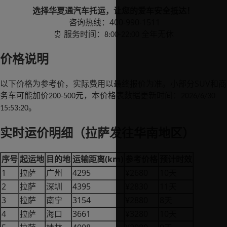
选择华夏通汽车托运，让您的爱车安全抵达！
400-990-1511
咨询热线：
服务时间：
全年无休
⏰
8:00-22:00
价格说明
SUV
以下价格为参考价，实际费用以最终报价为准。小部分
和商
务车可能加价
元，本价格表数据更新时间：
200-500
2026/6/30
。
15:53:20
实时运价明细（拉萨发往华南地区）
(km)
序号
起运地
目的地
运输距离
参考价格
预计时效
1
4295
¥2680
10
拉萨
广州
天
2
4395
¥2830
11
拉萨
深圳
天
3
3154
¥2880
8
拉萨
南宁
天
4
3661
¥3280
10
拉萨
海口
天