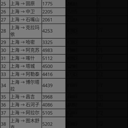
25
1775
2480
5
上海
固原
→
26
2205
2780
7
上海
中卫
→
27
2061
2580
7
上海
石嘴山
→
上海
克拉玛
→
28
4253
4780
11
依
29
3325
4380
8
上海
哈密
→
30
4983
4980
11
上海
阿克苏
→
31
5112
4980
11
上海
喀什
→
32
4500
5280
11
上海
塔城
→
33
4416
5180
12
上海
阿勒泰
→
上海
博尔塔
→
34
4439
5180
11
拉
35
3968
4480
10
上海
昌吉
→
36
4086
4680
10
上海
石河子
→
37
5105
5280
12
上海
阿拉尔
→
上海
图木舒
→
38
5202
5380
12
克