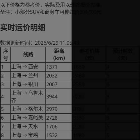
以下价格为参考价，实际费用以最终报价为准。
SUV
备注：小部分
和商务车可能加价
元
200-500
实时运价明细
2026/6/29 11:05:43
数据更新时间：
序
距离
参考价格
预计时效
线路
km
号
（
）
（元）
（天）
1
1371
1680
4
上海
西安
→
2
2032
2480
6
上海
兰州
→
3
2007
2380
6
上海
银川
→
上海
乌鲁木
→
4
3944
4280
9
齐
5
2979
3780
8
上海
格尔木
→
6
2728
3380
8
上海
嘉峪关
→
7
1706
2280
5
上海
天水
→
8
1532
1980
5
上海
宝鸡
→