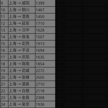
9
1399
1880
5
上海
咸阳
→
10
1467
2180
5
上海
铜川
→
11
1450
2180
5
上海
渭南
→
12
1710
2180
5
上海
延安
→
13
1628
2180
5
上海
汉中
→
14
1507
2170
5
上海
商洛
→
15
1913
2480
6
上海
定西
→
16
1694
2280
5
上海
平凉
→
17
1635
2180
5
上海
庆阳
→
18
1854
2880
6
上海
陇南
→
19
2272
2980
7
上海
武威
→
20
2505
3130
8
上海
张掖
→
21
2710
3380
8
上海
酒泉
→
22
2118
2880
7
上海
白银
→
23
2368
3130
7
上海
金昌
→
24
1936
2380
6
上海
吴忠
→