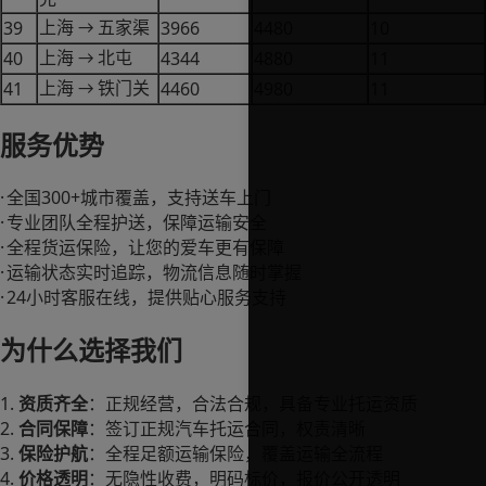
39
3966
4480
10
上海
五家渠
→
40
4344
4880
11
上海
北屯
→
41
4460
4980
11
上海
铁门关
→
服务优势
·
300+
全国
城市覆盖，支持送车上门
·
专业团队全程护送，保障运输安全
·
全程货运保险，让您的爱车更有保障
·
运输状态实时追踪，物流信息随时掌握
·
24
小时客服在线，提供贴心服务支持
为什么选择我们
1.
资质齐全
：正规经营，合法合规，具备专业托运资质
2.
合同保障
：签订正规汽车托运合同，权责清晰
3.
保险护航
：全程足额运输保险，覆盖运输全流程
4.
价格透明
：无隐性收费，明码标价，报价公开透明