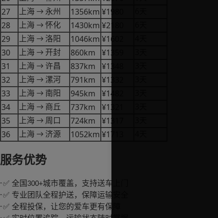
6
27
1356km
¥1980
上海
永州
天
→
6
28
1430km
¥2180
上海
怀化
天
→
4
29
1046km
¥1602
上海
洛阳
天
→
3
30
860km
¥1359
上海
开封
天
→
3
31
837km
¥1348
上海
许昌
天
→
3
32
791km
¥1332
上海
漯河
天
→
3
33
945km
¥1482
上海
南阳
天
→
3
34
737km
¥1321
上海
商丘
天
→
3
35
724km
¥1317
上海
周口
天
→
4
36
1052km
¥1713
上海
济源
天
→
服务优势
·
全国
城市覆盖，支持送车上门
✅
300+
·
专业团队全程护送，保障运输安全
✅
·
全程投保，让您的爱车更有保障
✅