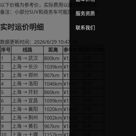
以下价格为参考价，实际费用以最终报价为准。
SUV
备注：小部分
和商务车可能加价
元
200-500
服务资质
实时运价明细
联系我们
2026/6/29 10:47:38
数据更新时间：
序号
线路
距离
参考价格
预计时效
3
1
800km
¥1240
上海
武汉
天
→
4
2
1039km
¥1515
上海
长沙
天
→
3
3
907km
¥1371
上海
郑州
天
→
4
4
1046km
¥1602
上海
洛阳
天
→
3
5
860km
¥1359
上海
开封
天
→
4
6
1099km
¥1722
上海
宜昌
天
→
3
7
1020km
¥1606
上海
襄阳
天
→
4
8
1002km
¥1698
上海
荆州
天
→
4
9
967km
¥1416
上海
黄石
天
→
3
10
1157km
¥1843
上海
十堰
天
→