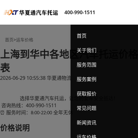
400-990-1511
首页
首页
>
运车价格
关于我们
上海到华中各地区汽车托运价格
表
服务范围
2026-06-29 10:55:38
华夏通物流
服务案例
获取报价
选择华夏通汽车托运，让您的爱车安全抵达！
400-990-1511
咨询热线：
常见问题
服务时间：
全年无休
⏰
8:00-22:00
新闻资讯
价格说明
运车价格