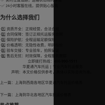
·
实时位置追踪，运输状态随时掌握
✅
·
小时客服在线，提供贴心服务
✅ 24
为什么选择我们
·
1️⃣
资质齐全：正规经营，合法合规
·
2️⃣
合同保障：签订正规托运服务合同
·
3️⃣
保险护航：全程运输足额保险
·
4️⃣
价格透明：无隐性收费，明码标价
·
5️⃣
验车交接：专业验车，拍照留证
·
6️⃣
售后无忧：时效保障，全程服务跟踪
400-990-1511
立即拨打热线：
|
华夏通汽车托运
专业汽车托运服务
声明：本文价格仅供参考，具体以实际咨询为准。
上一篇：
上海到西南各地区华夏通汽车托运价格表
下一篇：
上海到华北各地区汽车托运价格表