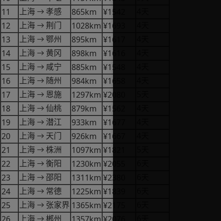
4
11
865km
¥1542
上海
孝感
天
→
4
12
1028km
¥1693
上海
荆门
天
→
4
13
895km
¥1617
上海
鄂州
天
→
4
14
898km
¥1616
上海
黄冈
天
→
4
15
885km
¥1548
上海
咸宁
天
→
4
16
984km
¥1658
上海
随州
天
→
5
17
1297km
¥2080
上海
恩施
天
→
4
18
879km
¥1562
上海
仙桃
天
→
4
19
933km
¥1677
上海
潜江
天
→
4
20
926km
¥1667
上海
天门
天
→
5
21
1097km
¥1821
上海
株洲
天
→
6
22
1230km
¥2055
上海
衡阳
天
→
6
23
1311km
¥2380
上海
邵阳
天
→
6
24
1225km
¥1839
上海
常德
天
→
6
25
1365km
¥2175
上海
张家界
天
→
6
26
1357km
¥2076
上海
郴州
天
→