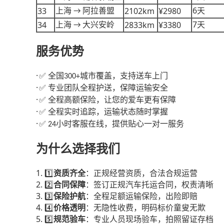
6
33
2102km
¥2980
上海
阿拉善盟
天
→
7
34
2833km
¥3380
上海
大兴安岭
天
→
服务优势
·
全国
城市覆盖，支持送车上门
✅
300+
·
专业团队全程护送，保障运输安全
✅
·
全程高额保险，让您的爱车更有保障
✅
·
全程实时追踪，运输状态随时掌握
✅
·
小时客服在线，提供贴心一对一服务
✅ 24
为什么选择我们
1.
1️⃣
资质齐全
：正规经营资质，合法合规运营
2.
2️⃣
合同保障
：签订正规汽车托运合同，权责清晰
3.
3️⃣
保险护航
：全程足额运输保险，出险即赔
4.
4️⃣
价格透明
：无隐性收费，明码标价童叟无欺
5.
5️⃣
规范验车
：专业人员现场验车，拍照留证存档