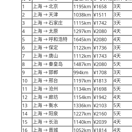
3
1
1195km
¥1658
上海
北京
天
→
3
2
1038km
¥1511
上海
天津
天
→
3
3
1115km
¥1742
上海
石家庄
天
→
4
4
1297km
¥2080
上海
太原
天
→
4
5
1645km
¥2080
上海
呼和浩特
天
→
3
6
1122km
¥1736
上海
保定
天
→
4
7
1112km
¥1743
上海
唐山
天
→
5
8
1487km
¥2080
上海
秦皇岛
天
→
3
9
994km
¥1708
上海
邯郸
天
→
4
10
1197km
¥1813
上海
邢台
天
→
5
11
1134km
¥1698
上海
沧州
天
→
4
12
1154km
¥1942
上海
廊坊
天
→
5
13
1336km
¥2103
上海
衡水
天
→
5
14
1227km
¥2160
上海
阳泉
天
→
4
15
1140km
¥2039
上海
长治
天
→
4
16
1052km
¥1814
上海
晋城
天
→