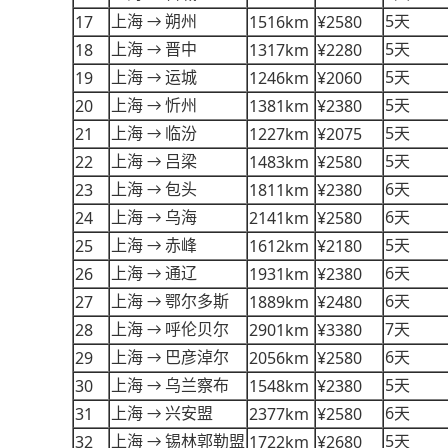
5
17
1516km
¥2580
上海
朔州
天
→
5
18
1317km
¥2280
上海
晋中
天
→
5
19
1246km
¥2060
上海
运城
天
→
5
20
1381km
¥2380
上海
忻州
天
→
5
21
1227km
¥2075
上海
临汾
天
→
5
22
1483km
¥2580
上海
吕梁
天
→
6
23
1811km
¥2380
上海
包头
天
→
6
24
2141km
¥2580
上海
乌海
天
→
5
25
1612km
¥2180
上海
赤峰
天
→
6
26
1931km
¥2380
上海
通辽
天
→
6
27
1889km
¥2480
上海
鄂尔多斯
天
→
7
28
2901km
¥3380
上海
呼伦贝尔
天
→
6
29
2056km
¥2580
上海
巴彦淖尔
天
→
5
30
1548km
¥2380
上海
乌兰察布
天
→
6
31
2377km
¥2580
上海
兴安盟
天
→
5
32
1722km
¥2680
上海
锡林郭勒盟
天
→