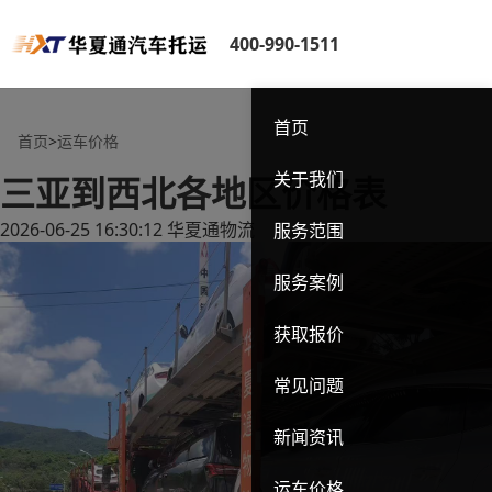
400-990-1511
首页
首页
>
运车价格
关于我们
三亚到西北各地区价格表
2026-06-25 16:30:12
华夏通物流
服务范围
服务案例
获取报价
常见问题
新闻资讯
运车价格