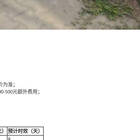
价为准；
元额外费用；
00-500
元）
预计时效（天）
8