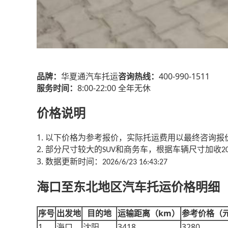
400-990-1511
品牌：
华夏通汽车托运
咨询热线：
8:00-22:00
服务时间：
全年无休
价格说明
1.
以下价格为参考报价，实际托运费用以最终咨询报
2.
部分尺寸较大的
和商务车，根据车辆尺寸加收
SUV
2
3.
数据更新时间：
2026/6/23 16:43:27
海口至东北地区汽车托运价格明细
km
序号
出发地
目的地
运输距离（
）
参考价格（
1
3418
3280
海口
沈阳