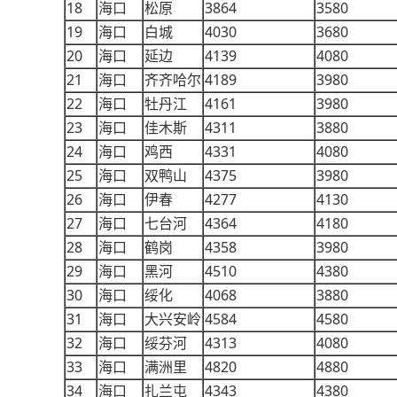
18
3864
3580
海口
松原
19
4030
3680
海口
白城
20
4139
4080
海口
延边
21
4189
3980
海口
齐齐哈尔
22
4161
3980
海口
牡丹江
23
4311
3880
海口
佳木斯
24
4331
4080
海口
鸡西
25
4375
3980
海口
双鸭山
26
4277
4130
海口
伊春
27
4364
4180
海口
七台河
28
4358
3980
海口
鹤岗
29
4510
4380
海口
黑河
30
4068
3880
海口
绥化
31
4584
4580
海口
大兴安岭
32
4313
4080
海口
绥芬河
33
4820
4880
海口
满洲里
34
4343
4380
海口
扎兰屯