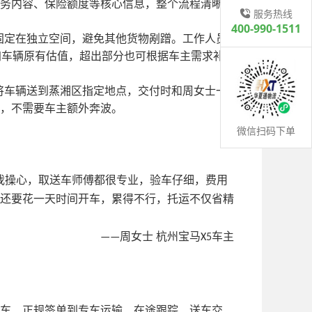
务内容、保险额度等核心信息，整个流程清晰透
服务热线
400-990-1511
固定在独立空间，避免其他货物剐蹭。工作人员
加车辆原有估值，超出部分也可根据车主需求补
将车辆送到蒸湘区指定地点，交付时和周女士一
，不需要车主额外奔波。
微信扫码下单
我操心，取送车师傅都很专业，验车仔细，费用
还要花一天时间开车，累得不行，托运不仅省精
周女士 杭州宝马
车主
——
X5
车、正规签单到专车运输、在途跟踪、送车交