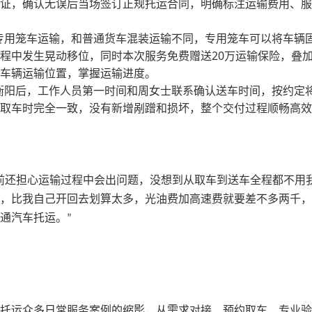
证，确认无误后当场签订正规托运合同，明确标注运输费用、服
专用笼车运输，和普通货车混装运输不同，专用笼车可以将车辆
20
程中发生晃动移位，同时本次服务免费赠送
万运输保险，叠
车辆运输位置，掌握运输进度。
衡阳后，工作人员第一时间和周女士联系确认送车时间，按约定
取车时完全一致，没有新增剐蹭和损坏，整个交付过程顺畅高效
前还担心运输过程中会出问题，没想到从取车到送车全程都不用
，比我自己开回去划算太多，光油费加高速费就要差不多两千，
通汽车托运。
”
托运众多日常服务案例的缩影，从需求对接、预约取车、专业验