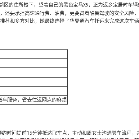
湖区的住所楼下，望着自己的黑色宝马
，正为返乡定居时车辆
X5
，还要承担高速通行费、油费，更要冒着酷暑驾驶的安全风险，
推荐和多方对比，她最终选择了华夏通汽车托运来完成这次车辆
送车服务，省去往返网点的麻烦
15
预约时间提前
分钟抵达取车点，主动和周女士沟通验车流程，