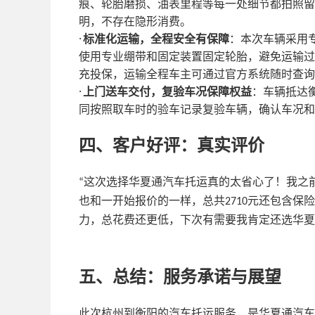
痕、轮胎磨损、油表里程等每一处细节都拍照留
明，不存在隐形消费。
·
标准化运输，全程安全有保障
：本次车辆采用
使用专业绷带和固定装置固定轮胎，避免运输过
充投保，运输全程车主可通过官方系统随时查询
·
上门送车交付，复验车况保障权益
：车辆抵达
同按照取车时的验车记录复验车辆，确认车况和
四、客户好评：真实评价
这次选择华夏通汽车托运真的太省心了！我之
“
也和一开始报价的一样，总共
元还包含保险
2710
力，总花费还更低，下次有需要我肯定还选华夏
五、总结：服务承诺与展望
此次杭州到衡阳的汽车托运服务，是华夏通汽车