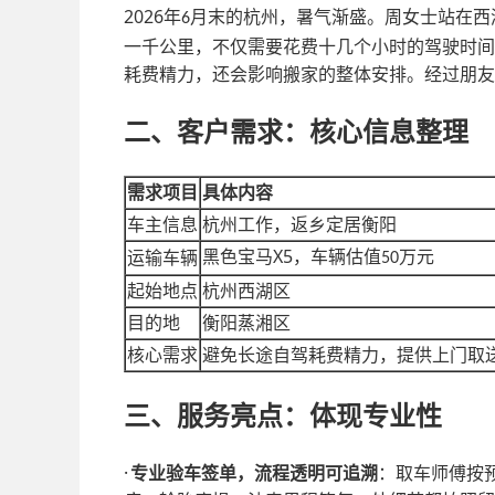
2026
年
月末的杭州，暑气渐盛。周女士站在西
6
一千公里，不仅需要花费十几个小时的驾驶时间
耗费精力，还会影响搬家的整体安排。经过朋友
二、客户需求：核心信息整理
需求项目
具体内容
车主信息
杭州工作，返乡定居衡阳
X5
黑色宝马
，车辆估值
万元
运输车辆
50
起始地点
杭州西湖区
目的地
衡阳蒸湘区
核心需求
避免长途自驾耗费精力，提供上门取
三、服务亮点：体现专业性
·
专业验车签单，流程透明可追溯
：取车师傅按