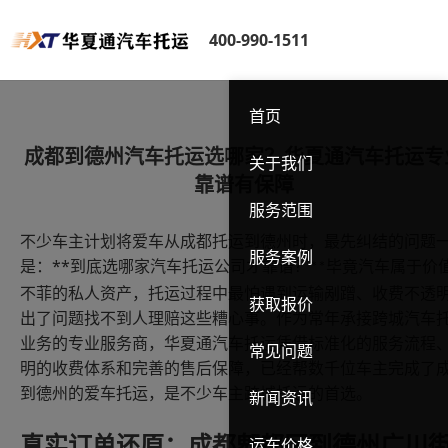
400-990-1511
首页
成都到德州汽车托运选哪家？华夏通汽车托运专
关于我们
靠谱有保障
服务范围
不少车主计划将爱车从成都托运到德州时，最先纠结的问题
服务案例
**
是：
到底选哪家汽车托运公司才靠谱？
毕竟汽车属于价
**
不菲的私人资产，托运过程中最怕遇到运输剐蹭、收费不透
获取报价
出了问题找不到人理赔这些糟心事。作为常年承接跨城汽车
业务的专业服务商，华夏通汽车托运凭借标准化的服务流程
常见问题
明的收费体系和完善的售后保障，已经帮数千位车主完成了
到德州的爱车托运，是不少车主跨城托运的首选。
新闻资讯
真实订单还原：成都郫都区到德州广川
运车价格