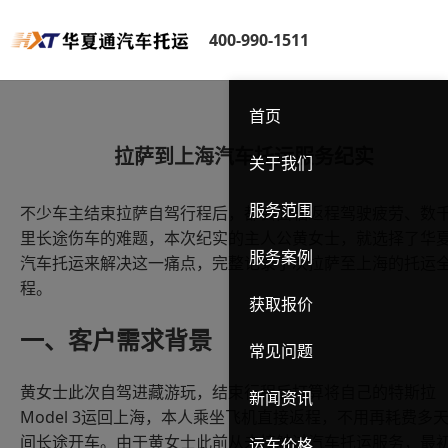
400-990-1511
首页
拉萨到上海汽车托运服务纪实
关于我们
服务范围
不少车主结束拉萨自驾行程后，都会面临返程驾驶疲劳、数
里长途伤车的难题，本次纪实的主人公黄女士，就选择了华
服务案例
汽车托运来解决这一痛点，完整记录了次拉萨至上海的托运
程。
获取报价
一、客户需求背景
常见问题
黄女士此次自驾进藏游玩，结束行程后打算将自己的特斯拉
新闻资讯
Model 3
运回上海，本人乘坐飞机直接返程，不用再耗费多
间长途开车。由于黄女士此前从未接触过汽车托运服务，最
运车价格