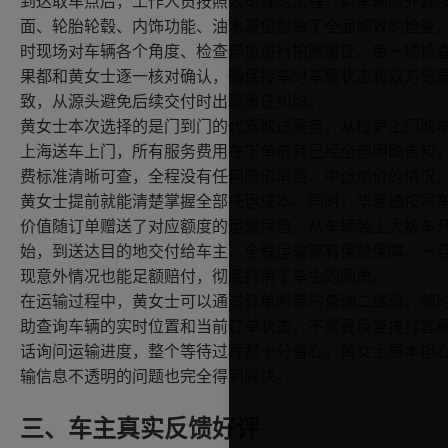
到达取车点后，工作人员按照公司规范流程，对车辆的外观
面、轮胎轮毂、内饰功能、油水液位都做了全面细致的检查
时现场对车辆各个角度、检查部位进行拍照留证，每一项检
果都和黄女士逐一核对确认，确保接车时车辆状态和双方记
致，从源头避免后续交付时出现责任纠纷。
黄女士本次选择的是门到门的代驾取送服务，从拉萨上门取
上海送车上门，所有服务费用在下单前就已经全部明确告知
费标准清晰可查，全程没有任何隐形消费、中途加价的情况
黄女士提前就能清楚掌握全部托运成本。同时，华夏通按照
价值随订单赠送了对应额度的运输保险，从车辆装上大板车
始，到送达目的地交付给车主，全程运输都有保险保障，一
现意外情况也能足额赔付，彻底打消了车主的顾虑。
在运输过程中，黄女士可以通过订单附带的查询二维码，随
助查询车辆的实时位置和当前订单状态，不需要反复拨打客
话询问运输进度，整个等待过程都十分省心，黄女士原本担
输信息不透明的问题也完全得到解决。
三、车主真实反馈好评