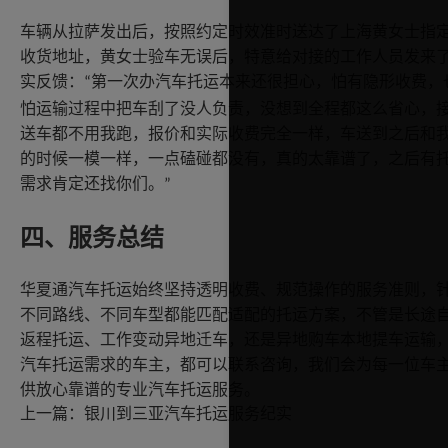
车辆从拉萨发出后，按照约定时效准时送达了上海黄女士指
收货地址，黄女士验车无误后，特意给对接的工作人员发来
实反馈：
第一次办汽车托运本来还很担心，怕有隐形收费，
“
怕运输过程中把车刮了没人负责，没想到全程都这么省心，
送车都不用我跑，报价和实际收费完全一样，车送到之后和
的时候一模一样，一点磕碰都没有，真的太靠谱了，之后有
需求肯定还找你们。
”
四、服务总结
华夏通汽车托运始终坚持透明收费、规范操作的服务准则，
不同路线、不同车型都能匹配适配的托运方案，不管是长途
返程托运、工作变动异地迁车，还是异地购车本地提车运输
汽车托运需求的车主，都可以联系咨询，我们会为每一位车
供放心靠谱的专业汽车托运服务。
上一篇：
银川到三亚汽车托运服务纪实