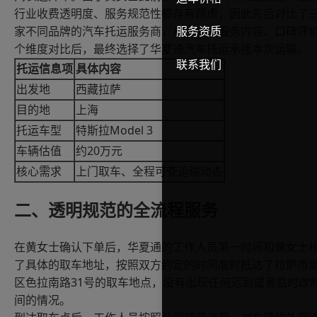
行业收费透明度、服务规范性都存有顾虑，因此先后对比了
服务资质
家不同品牌的汽车托运服务商，从报价、服务内容、口碑评
个维度对比后，最终选择了华夏通汽车托运承接本次运输。
联系我们
托运信息项
具体内容
出发地
西藏拉萨
目的地
上海
Model 3
托运车型
特斯拉
20
车辆估值
约
万元
核心需求
上门取车、全程可查运输动态
二、透明规范的全流程服务
在黄女士确认下单后，华夏通的工作人员第一时间和黄女士
了具体的取车地址，按照双方约定的时间准时抵达了拉萨市
31
区色拉南路
号的取车地点，没有出现任何迟到或者临时改
间的情况。