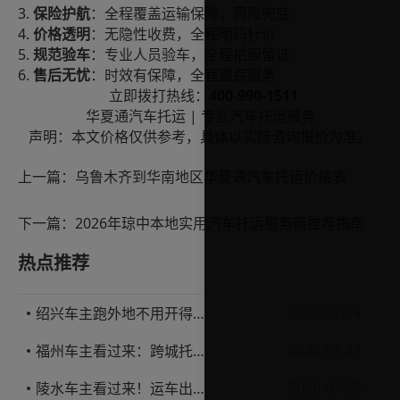
3.
保险护航
：全程覆盖运输保险，风险兜底
4.
价格透明
：无隐性收费，全程明码标价
5.
规范验车
：专业人员验车，全程拍照留证
6.
售后无忧
：时效有保障，全程跟踪服务
400-990-1511
立即拨打热线：
|
华夏通汽车托运
专业汽车托运服务
声明：本文价格仅供参考，具体以实际咨询报价为准。
上一篇：
乌鲁木齐到华南地区华夏通汽车托运价格表
下一篇：
2026年琼中本地实用汽车托运服务商推荐指南
热点推荐
2026-07-24
绍兴车主跑外地不用开得累？这份汽车托运实用指南收好不亏
2026-07-23
福州车主看过来：跨城托运1000公里，这笔账要怎么算才不亏
2026-07-23
陵水车主看过来！运车出岛一千公里，这笔账得这么算