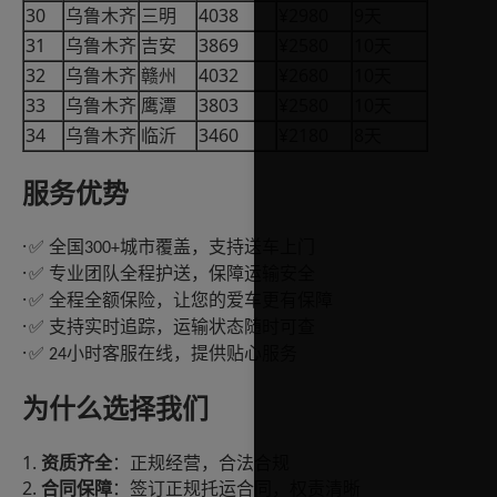
30
4038
¥2980
9
乌鲁木齐
三明
天
31
3869
¥2580
10
乌鲁木齐
吉安
天
32
4032
¥2680
10
乌鲁木齐
赣州
天
33
3803
¥2580
10
乌鲁木齐
鹰潭
天
34
3460
¥2180
8
乌鲁木齐
临沂
天
服务优势
·
全国
城市覆盖，支持送车上门
✅
300+
·
专业团队全程护送，保障运输安全
✅
·
全程全额保险，让您的爱车更有保障
✅
·
支持实时追踪，运输状态随时可查
✅
·
小时客服在线，提供贴心服务
✅ 24
为什么选择我们
1.
资质齐全
：正规经营，合法合规
2.
合同保障
：签订正规托运合同，权责清晰