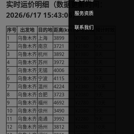
实时运价明细（数据更新时间：
2026/6/17 15:43:06）
服务资质
联系我们
(km)
序号
出发地
目的地
距离
参考价格
预计时效
1
3899
¥1980
8
乌鲁木齐
上海
天
2
3721
¥2180
9
乌鲁木齐
南京
天
3
3892
¥1980
8
乌鲁木齐
杭州
天
4
3972
¥2180
9
乌鲁木齐
苏州
天
5
4006
¥2180
9
乌鲁木齐
无锡
天
6
4115
¥2180
9
乌鲁木齐
宁波
天
7
4224
¥2380
10
乌鲁木齐
温州
天
8
3723
¥2080
9
乌鲁木齐
合肥
天
9
4692
¥2780
10
乌鲁木齐
福州
天
10
3490
¥2080
9
乌鲁木齐
徐州
天
11
3992
¥2280
9
乌鲁木齐
南通
天
12
3812
¥2480
10
乌鲁木齐
扬州
天