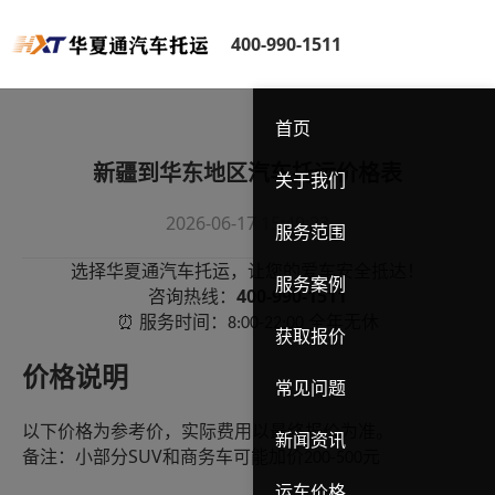
400-990-1511
首页
新疆到华东地区汽车托运价格表
关于我们
2026-06-17 15:49:23
服务范围
选择华夏通汽车托运，让您的爱车安全抵达！
服务案例
400-990-1511
咨询热线：
服务时间：
全年无休
⏰
8:00-22:00
获取报价
价格说明
常见问题
以下价格为参考价，实际费用以最终报价为准。
新闻资讯
SUV
备注：小部分
和商务车可能加价
元
200-500
运车价格