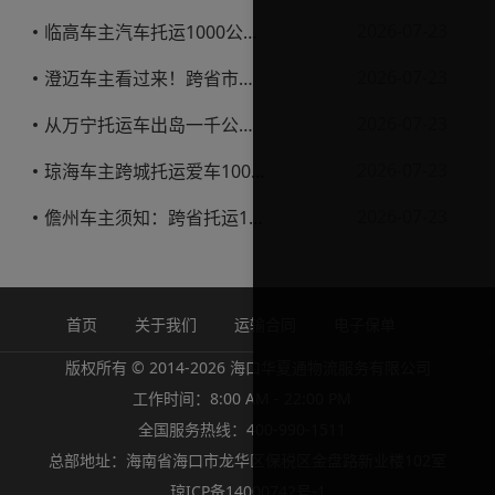
2026-07-23
临高车主汽车托运1000公里省钱避坑指南
2026-07-23
澄迈车主看过来！跨省市托运私家车，这些账得算明白
2026-07-23
从万宁托运车出岛一千公里，这笔钱该怎么花才不踩坑
2026-07-23
琼海车主跨城托运爱车1000公里费用解析
2026-07-23
儋州车主须知：跨省托运1000公里费用怎么算？
首页
关于我们
运输合同
电子保单
版权所有 © 2014-2026 海口华夏通物流服务有限公司
工作时间：8:00 AM - 22:00 PM
全国服务热线：400-990-1511
总部地址：海南省海口市龙华区保税区金盘路新业楼102室
琼ICP备14000742号-1