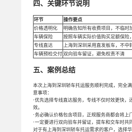
四、关键环节说明
环节
操作要点
价格透明化
明确告知所有收费项目，不临时
车辆保险
按照车辆实际价值购买足额保险
专线直达
上海到深圳采用直发板车，不中
车辆预检交付
双向验车留证，避免权责不清
五、案例总结
本次上海到深圳轿车托运服务顺利完成，完全满
意事项：
·
优先选择专线直达服务，专线不仅时效更快，
效。
·
务必确认价格包含项目，正规服务商都会将上
·
一定要进行双向验车并留证，提车和交车时共
对于有上海到深圳轿车托运需求的客户，选择
华