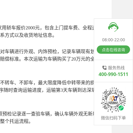
家用轿车报价
20
00元，包含上门提车费、全程运
系方式以及收货地址信息。
08:00-22:00
点击在线咨询
对车辆进行外观、内饰预检，记录车辆现有划
赔偿标准。本次运输为车辆购买了
20万元的全额
服务热线
400-990-1511
不转车、不卸车，最大限度降低中转带来的损伤
序随时查询运输进度，运输第
3天车辆到达深圳
照预检记录逐一查验车辆，确认车辆外观无新增
微信扫码下单
成整个托运流程。