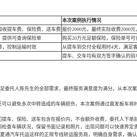
本次案例执行情况
加收提车费、保险费、送车费
报价
2000
元，最终实际收费
2000
元
，提供可查询保险单
购买
20万元足额保险，保险单号
转，控制运输时效
从提车到交付全程用时
4天，满足
提车、交车均有双方签字确认的验
足委托人陈先生的全部需求，最终服务满意度为满分。从本次案
还可以避免多次中转造成的车辆损伤，本次案例通过直发板车将
门提车、保险、送车包含在报价内，不会额外收费，委托人下单
同检查车辆状况，保留书面记录和照片，出现问题可以快速界定
夏通汽车托运这样的
正规专线轿运服务商，明确自身需求，确认