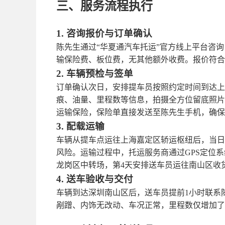
三、服务流程执行
1. 咨询报价与订单确认
陈先生通过
“
华夏通汽车托运
”
官方线上平台咨询
输保险费、板位费，无其他额外收费。报价符合
2. 车辆预检与签单
订单确认次日，安排提车员按照约定时间到达上
痕、油量、里程数等信息，拍摄全方位留底照片
运输保险，保险单直接发送至陈先生手机，确保
3. 配载运输
车辆从提车点运往上海嘉定区轿运枢纽后，当日
风险。运输过程中，托运服务商通过
GPS定位
龙岗区中转场，第4天安排送车员运往南山区收
4. 送车验收与交付
车辆到达深圳南山区后，送车员提前
1小时联系
剐蹭、内饰无改动、车况正常，里程数仅增加了