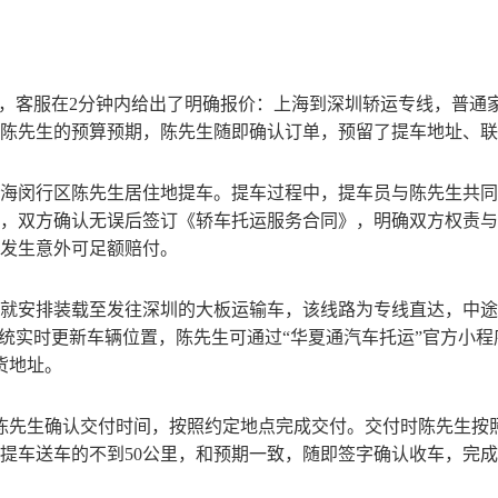
，客服在
2
分钟内给出了明确报价：上海到深圳轿运专线，普通
陈先生的预算预期，陈先生随即确认订单，预留了提车地址、联
海闵行区陈先生居住地提车。提车过程中，提车员与陈先生共同
，双方确认无误后签订《轿车托运服务合同》，明确双方权责与
发生意外可足额赔付。
就安排装载至发往深圳的大板运输车，该线路为专线直达，中途
系统实时更新车辆位置，陈先生可通过
“
华夏通汽车托运
”
官方小程
货地址。
陈先生确认交付时间，按照约定地点完成交付。交付时陈先生按
提车送车的不到50公里，和预期一致，随即签字确认收车，完